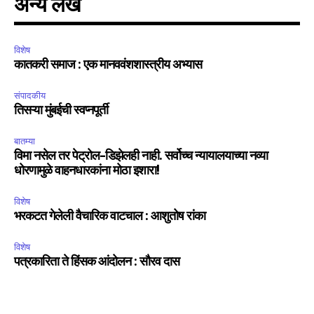
अन्य लेख
विशेष
कातकरी समाज : एक मानववंशशास्त्रीय अभ्यास
संपादकीय
तिसऱ्या मुंबईची स्वप्नपूर्ती
बातम्या
विमा नसेल तर पेट्रोल-डिझेलही नाही. सर्वोच्च न्यायालयाच्या नव्या
धोरणामुळे वाहनधारकांना मोठा इशारा!
विशेष
भरकटत गेलेली वैचारिक वाटचाल : आशुतोष रांका
विशेष
पत्रकारिता ते हिंसक आंदोलन : सौरव दास