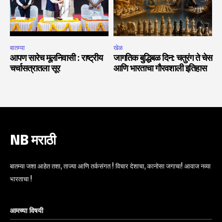
बातम्या
खेळ
आपण सारेच मूलनिवासी : राष्ट्रीय
जागतिक बुद्धिबळ दिन: चतुरंग ते चेस
चर्चासत्रातला सूर
आणि भारताचा गौरवशाली इतिहास
NB मराठी
बातम्या जशा आहेत तशा, ताज्या आणि तर्कसंगत ! विचार देशाचा, कानोसा जगाचा! आवाज नव्या
भारताचा !
आमच्या विषयी