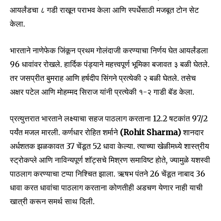
आयर्लंडचा ८ गडी राखून पराभव केला आणि स्पर्धेसाठी मजबूत टोन सेट
केला.
भारताने नाणेफेक जिंकून प्रथम गोलंदाजी करण्याचा निर्णय घेत आयर्लंडला
96 धावांवर रोखले. हार्दिक पंड्याने महत्त्वपूर्ण भूमिका बजावत ३ बळी घेतले.
तर जसप्रीत बुमराह आणि हर्षदीप सिंगने प्रत्येकी २ बळी घेतले. तसेच
अक्षर पटेल आणि मोहम्मद सिराज यांनी प्रत्येकी १-२ गाडी बॅड केला.
प्रत्युत्तरात भारताने लक्ष्याचा सहज पाठलाग करताना 12.2 षटकांत 97/2
पर्यंत मजल मारली. कर्णधार रोहित शर्माने
(Rohit Sharma)
शानदार
अर्धशतक झळकावत 37 चेंडूत 52 धावा केल्या. त्याच्या खेळीमध्ये शास्त्रीय
स्ट्रोकप्ले आणि नाविन्यपूर्ण शॉट्सचे मिश्रण समाविष्ट होते, ज्यामुळे यशस्वी
पाठलाग करण्याचा टप्पा निश्चित झाला. ऋषभ पंतने 26 चेंडूत नाबाद 36
Join our community of
धावा करत धावांचा पाठलाग करताना कोणतीही अडचण येणार नाही याची
SUBSCRIBERS and be part of the
खात्री करून समर्थ साथ दिली.
conversation.