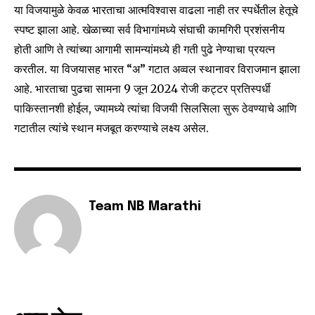
To subscribe, simply enter your email address on our website
या विजयामुळे केवळ भारताचा आत्मविश्वास वाढला नाही तर स्पर्धेतील हेतूचे
or click the subscribe button below. Don't worry, we respect
स्पष्ट झाला आहे. खेळाच्या सर्व विभागांमध्ये संघाची कामगिरी प्रशंसनीय
your privacy and won't spam your inbox. Your information is
safe with us.
होती आणि ते त्यांच्या आगामी सामन्यांमध्ये ही गती पुढे नेण्याचा प्रयत्न
करतील. या विजयासह भारत “अ” गटात अव्वल स्थानावर विराजमान झाला
आहे. भारताचा पुढचा सामना 9 जून 2024 रोजी कट्टर प्रतिस्पर्धी
पाकिस्तानशी होईल, ज्यामध्ये त्यांचा विजयी सिलसिला सुरू ठेवण्याचे आणि
गटातील त्यांचे स्थान मजबूत करण्याचे लक्ष्य असेल.
SUBSCRIBE
I've read and accept the
Privacy Policy
.
Team NB Marathi
6,300
32,111
75
Fans
Followers
Followers