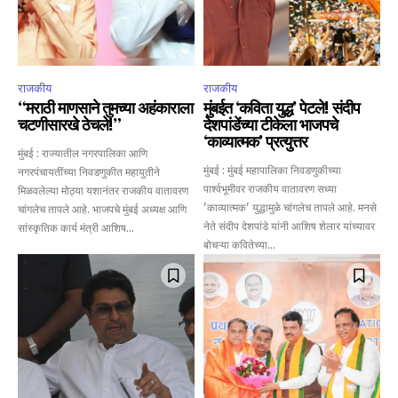
राजकीय
राजकीय
“मराठी माणसाने तुमच्या अहंकाराला
मुंबईत ‘कविता युद्ध’ पेटले! संदीप
चटणीसारखे ठेचले!”
देशपांडेंच्या टीकेला भाजपचे
‘काव्यात्मक’ प्रत्युत्तर
मुंबई : राज्यातील नगरपालिका आणि
Join our community of
मुंबई : मुंबई महापालिका निवडणुकीच्या
नगरपंचायतींच्या निवडणुकीत महायुतीने
SUBSCRIBERS and be part of the
पार्श्वभूमीवर राजकीय वातावरण सध्या
मिळवलेल्या मोठ्या यशानंतर राजकीय वातावरण
conversation.
'काव्यात्मक' युद्धामुळे चांगलेच तापले आहे. मनसे
चांगलेच तापले आहे. भाजपचे मुंबई अध्यक्ष आणि
नेते संदीप देशपांडे यांनी आशिष शेलार यांच्यावर
सांस्कृतिक कार्य मंत्री आशिष...
To subscribe, simply enter your email address on our website
बोचऱ्या कवितेच्या...
or click the subscribe button below. Don't worry, we respect
your privacy and won't spam your inbox. Your information is
safe with us.