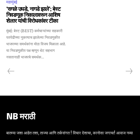
महामुंबई
‘सगळे उघडे, नागडे झाले’; बेस्ट
निवडणूक निकालावरून आशिष
शेलार यांची विरोधकांवर टीका
मुंबई: बेस्ट (BEST) कर्मचाऱ्यांच्या सहकारी
पतपेढीच्या नुकत्याच झालेल्या निवडणुकीत
भाजपच्या समर्थकांना मोठा विजय मिळाला आहे.
या निवडणुकीत पक्ष म्हणून थेट सहभाग
नसतानाही भाजपचे समर्थक...
NB मराठी
बातम्या जशा आहेत तशा, ताज्या आणि तर्कसंगत ! विचार देशाचा, कानोसा जगाचा! आवाज नव्या