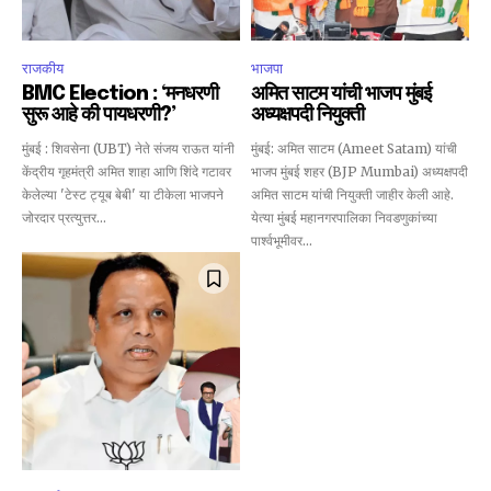
SUBSCRIBE
राजकीय
भाजपा
I've read and accept the
Privacy Policy
.
BMC Election : ‘मनधरणी
अमित साटम यांची भाजप मुंबई
सुरू आहे की पायधरणी?’
अध्यक्षपदी नियुक्ती
मुंबई : शिवसेना (UBT) नेते संजय राऊत यांनी
मुंबई: अमित साटम (Ameet Satam) यांची
केंद्रीय गृहमंत्री अमित शाहा आणि शिंदे गटावर
भाजप मुंबई शहर (BJP Mumbai) अध्यक्षपदी
6,300
32,111
75
केलेल्या 'टेस्ट ट्यूब बेबी' या टीकेला भाजपने
अमित साटम यांची नियुक्ती जाहीर केली आहे.
Fans
Followers
Followers
जोरदार प्रत्युत्तर...
येत्या मुंबई महानगरपालिका निवडणुकांच्या
पार्श्वभूमीवर...