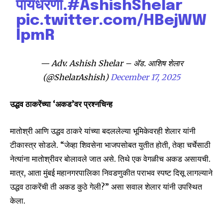
पायधरणी.
#AshishShelar
pic.twitter.com/HBejWW
Join our community of
lpmR
SUBSCRIBERS and be part of the
conversation.
— Adv. Ashish Shelar – ॲड. आशिष शेलार
To subscribe, simply enter your email address on our website
(@ShelarAshish)
December 17, 2025
or click the subscribe button below. Don't worry, we respect
your privacy and won't spam your inbox. Your information is
safe with us.
उद्धव ठाकरेंच्या ‘अकड’वर प्रश्नचिन्ह
मातोश्री आणि उद्धव ठाकरे यांच्या बदललेल्या भूमिकेवरही शेलार यांनी
टीकास्त्र सोडले. “जेव्हा शिवसेना भाजपसोबत युतीत होती, तेव्हा चर्चेसाठी
नेत्यांना मातोश्रीवर बोलावले जात असे. तिथे एक वेगळीच अकड असायची.
SUBSCRIBE
मात्र, आता मुंबई महानगरपालिका निवडणुकीत पराभव स्पष्ट दिसू लागल्याने
उद्धव ठाकरेंची ती अकड कुठे गेली?” असा सवाल शेलार यांनी उपस्थित
I've read and accept the
Privacy Policy
.
केला.