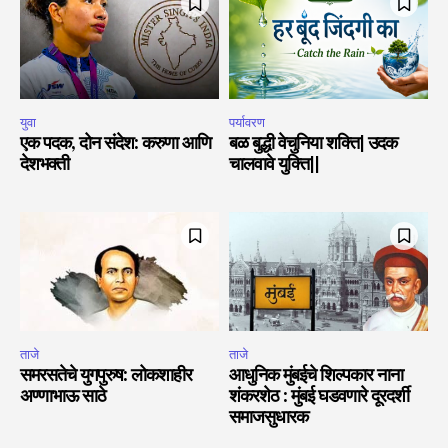
युवा
पर्यावरण
एक पदक, दोन संदेश: करुणा आणि
बळ बुद्धी वेचुनिया शक्ति| उदक
देशभक्ती
चालवावे युक्ति||
ताजे
ताजे
समरसतेचे युगपुरुष: लोकशाहीर
आधुनिक मुंबईचे शिल्पकार नाना
अण्णाभाऊ साठे
शंकरशेठ : मुंबई घडवणारे दूरदर्शी
समाजसुधारक