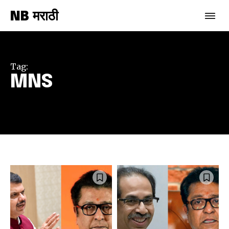
NB मराठी
Tag:
MNS