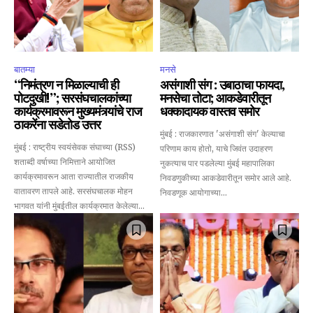
बातम्या
मनसे
“निमंत्रण न मिळाल्याची ही
असंगाशी संग : उबाठाचा फायदा,
पोटदुखी!”; सरसंघचालकांच्या
मनसेचा तोटा; आकडेवारीतून
कार्यक्रमावरून मुख्यमंत्र्यांचे राज
धक्कादायक वास्तव समोर
ठाकरेंना सडेतोड उत्तर
मुंबई : राजकारणात 'असंगाशी संग' केल्याचा
मुंबई : राष्ट्रीय स्वयंसेवक संघाच्या (RSS)
परिणाम काय होतो, याचे जिवंत उदाहरण
शताब्दी वर्षाच्या निमित्ताने आयोजित
नुकत्याच पार पडलेल्या मुंबई महापालिका
कार्यक्रमावरून आता राज्यातील राजकीय
निवडणुकीच्या आकडेवारीतून समोर आले आहे.
वातावरण तापले आहे. सरसंघचालक मोहन
निवडणूक आयोगाच्या...
भागवत यांनी मुंबईतील कार्यक्रमात केलेल्या...
Join our community of
SUBSCRIBERS and be part of the