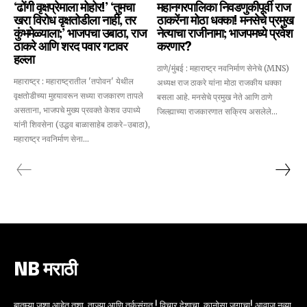
‘ढोंगी वृक्षप्रेमाला मोहोर!’ ‘तुमचा
महानगरपालिका निवडणुकीपूर्वी राज
खरा विरोध वृक्षतोडीला नाही, तर
ठाकरेंना मोठा धक्का! मनसेचे प्रमुख
कुंभमेळ्याला;’ भाजपचा उबाठा, राज
नेत्याचा राजीनामा; भाजपमध्ये प्रवेश
ठाकरे आणि शरद पवार गटावर
करणार?
हल्ला
ठाणे/मुंबई : महाराष्ट्र नवनिर्माण सेनेचे (MNS)
महाराष्ट्र : महाराष्ट्रातील 'तपोवन' येथील
अध्यक्ष राज ठाकरे यांना मोठा राजकीय धक्का
वृक्षतोडीच्या मुद्द्यावरून सध्या राजकारण तापले
बसला आहे. मनसेचे प्रमुख नेते आणि ठाणे
असताना, भाजपचे मुख्य प्रवक्ते केशव उपाध्ये
जिल्ह्याच्या राजकारणात सक्रिय असलेले...
यांनी शिवसेना (उद्धव बाळासाहेब ठाकरे-उबाठा),
महाराष्ट्र नवनिर्माण सेना...
NB मराठी
बातम्या जशा आहेत तशा, ताज्या आणि तर्कसंगत ! विचार देशाचा, कानोसा जगाचा! आवाज नव्या