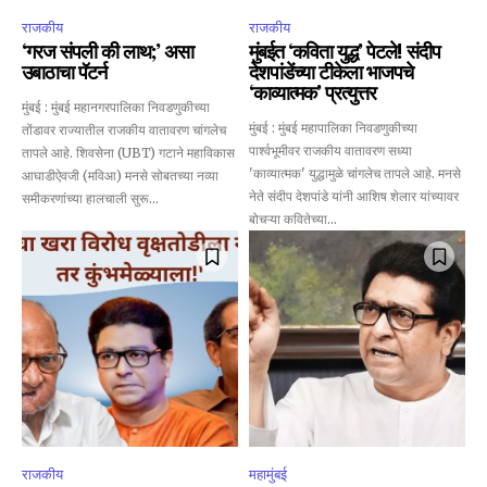
राजकीय
राजकीय
‘गरज संपली की लाथ;’ असा
मुंबईत ‘कविता युद्ध’ पेटले! संदीप
उबाठाचा पॅटर्न
देशपांडेंच्या टीकेला भाजपचे
‘काव्यात्मक’ प्रत्युत्तर
मुंबई : मुंबई महानगरपालिका निवडणुकीच्या
मुंबई : मुंबई महापालिका निवडणुकीच्या
तोंडावर राज्यातील राजकीय वातावरण चांगलेच
पार्श्वभूमीवर राजकीय वातावरण सध्या
तापले आहे. शिवसेना (UBT) गटाने महाविकास
'काव्यात्मक' युद्धामुळे चांगलेच तापले आहे. मनसे
आघाडीऐवजी (मविआ) मनसे सोबतच्या नव्या
नेते संदीप देशपांडे यांनी आशिष शेलार यांच्यावर
समीकरणांच्या हालचाली सुरू...
बोचऱ्या कवितेच्या...
राजकीय
महामुंबई