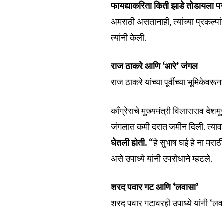
फायद्याकरिता किती झाडे तोडायला 
अमराठी असतानाही, त्यांच्या प्रकल्पा
त्यांनी केली.
राज ठाकरे आणि ‘आरे’ जंगल
Join our commu
राज ठाकरे यांच्या पूर्वीच्या भूमिकेवरू
SUBSCRIBERS an
of the conversa
काँग्रेसचे मुख्यमंत्री विलासराव देशम
जंगलात कमी दरात जमीन दिली. त्यावर
To subscribe, simply enter your e
the subscribe button below. Don'
घेतली होती.
“हे सुभाष घई हे ना मराठी
won't spam your inbox. Your infor
असे उपाध्ये यांनी उपरोधाने म्हटले.
शरद पवार गट आणि ‘लवासा’
शरद पवार गटावरही उपाध्ये यांनी ‘ल
6,300