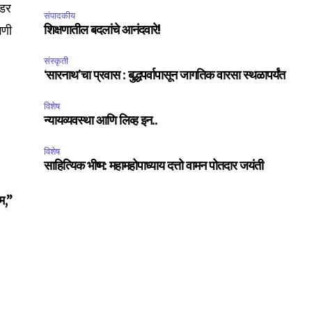
्डर
संपादकीय
गणी
शिक्षणातील बदलांचे आनंदवारे!
संस्कृती
‘सारनाथ’चा प्रवास : बुद्धपर्वापासून जागतिक वारसा स्थळापर्यंत
विशेष
न्यायव्यवस्था आणि लिव्ह इन..
विशेष
SUBSCRIBE
साहित्यिक भीष्म: महामहोपाध्याय दत्तो वामन पोतदार जयंती
ेम,”
ccept the
Privacy Policy
.
75