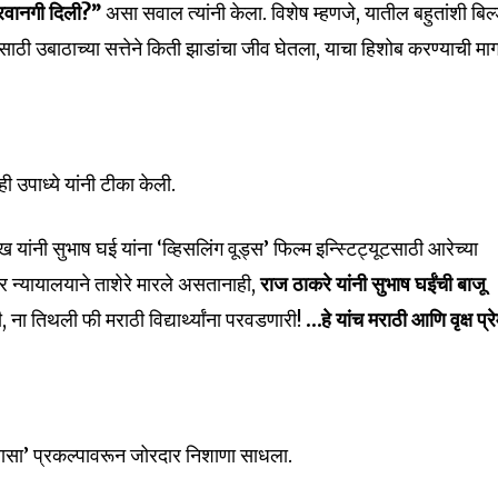
परवानगी दिली?”
असा सवाल त्यांनी केला. विशेष म्हणजे, यातील बहुतांशी बिल
ंसाठी उबाठाच्या सत्तेने किती झाडांचा जीव घेतला, याचा हिशोब करण्याची मा
nity of
नही उपाध्ये यांनी टीका केली.
d be part
tion.
ुख यांनी सुभाष घई यांना ‘व्हिसलिंग वूड्स’ फिल्म इन्स्टिट्यूटसाठी आरेच्या
 न्यायालयाने ताशेरे मारले असतानाही,
राज ठाकरे यांनी सुभाष घईंची बाजू
mail address on our website or click
t worry, we respect your privacy and
, ना तिथली फी मराठी विद्यार्थ्यांना परवडणारी!
…हे यांच मराठी आणि वृक्ष प्र
I've read and a
mation is safe with us.
वासा’ प्रकल्पावरून जोरदार निशाणा साधला.
32,111