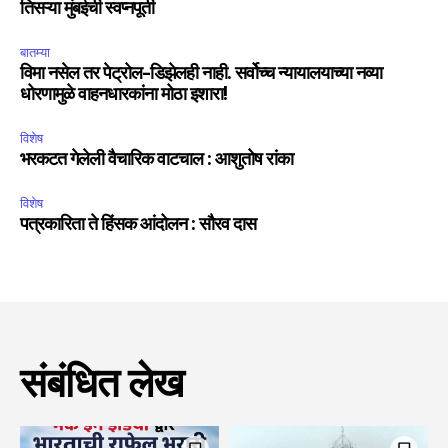
तिसऱ्या मुंबईची स्वप्नपूर्ती
बातम्या
विमा नसेल तर पेट्रोल-डिझेलही नाही. सर्वोच्च न्यायालयाच्या नव्या
धोरणामुळे वाहनधारकांना मोठा इशारा!
विशेष
भरकटत गेलेली वैचारिक वाटचाल : आशुतोष रांका
विशेष
पत्रकारिता ते हिंसक आंदोलन : सौरव दास
संबंधित लेख