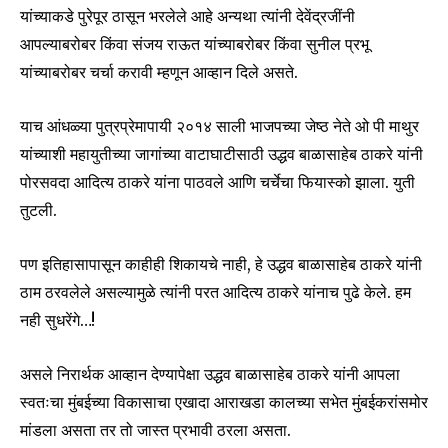
यांच्याकडे पुरेपूर ठासून भरलेले आहे अन्यथा त्यांनी देवेंद्रजींनी
आपल्याबरोबर किंवा संजय राऊत यांच्याबरोबर किंवा सुनील प्रभू
यांच्याबरोबर चर्चा करावी म्हणून आव्हान दिले असते.
याच आंधळ्या पुत्रप्रेमापायी २०१४ साली भाजपच्या जेष्ठ नेते ओ पी माथुर
यांच्याशी महायुतीच्या जागांच्या वाटाघाटीसाठी उद्धव बाळासाहेब ठाकरे यांनी
पोरसवदा आदित्य ठाकरे यांना पाठवले आणि चर्चेचा फियास्को झाला. युती
तुटली.
पण इतिहासापासून काहीही शिकायचे नाही, हे उद्धव बाळासाहेब ठाकरे यांनी
Join our community of
ठाम ठरवलेले असल्यामुळे त्यांनी परत आदित्य ठाकरे यांनाच पुढे केले. हम
SUBSCRIBERS and be part of the
नही सुधरेंगे…!
conversation.
To subscribe, simply enter your email address on our website
असले निरार्थक आव्हान देण्यापेक्षा उद्धव बाळासाहेब ठाकरे यांनी आपला
or click the subscribe button below. Don't worry, we respect
स्वतःचा मुंबईच्या विकासाचा एखादा आराखडा कालच्या सभेत मुंबईकरांसमोर
your privacy and won't spam your inbox. Your information is
मांडला असता तर तो जास्त प्रभावी ठरला असता.
safe with us.