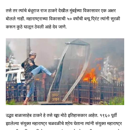
तसे तर त्यांचे बंधुराज राज ठाकरे देखील मुंबईच्या विकासावर एक अक्षर
बोलले नाही. महाराष्ट्राच्या विकासाची ५० वर्षांची ब्ल्यू प्रिंट त्यांनी सुरळी
करून कुठे घालून ठेवली आहे देव जाणे.
SUBSCRIBE
I've read and accept the
Privacy Policy
.
6,300
32,111
75
Fans
Followers
Followers
उद्धव बाळासाहेब ठाकरे हे तसे खूप मोठे इतिहासकार आहेत. १९६० पूर्वी
झालेल्या संयुक्त महाराष्ट्र चळवळीचे श्रेय घेताना त्यांनी संयुक्त महाराष्ट्र