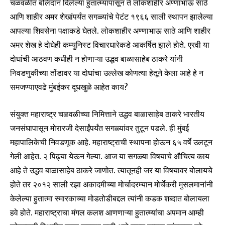
चळवळीत बलिदान दिलेल्या हुतात्म्यांपासून ते लोकशाहीर अण्णाभाऊ साठे
आणि शाहीर अमर शेखांपर्यंत सगळ्यांचे पेटंट १९६६ साली स्थापन झालेल्या
आपल्या शिवसेना पक्षाकडे घेतले. लोकशाहीर अण्णाभाऊ साठे आणि शाहीर
अमर शेख हे दोघेही कम्युनिस्ट विचारधारेकडे आकर्षित झाले होते. एरवी या
दोघांची आठवण कधीही न होणाऱ्या उद्धव बाळासाहेब ठाकरे यांनी
निवडणुकीच्या तोंडावर या दोघांचा उल्लेख कोणत्या हेतूने केला आहे हे न
समजण्याएवढे मुंबईकर दूधखुळे आहेत काय?
संयुक्त महाराष्ट्र चळवळीच्या निमित्ताने उद्धव बाळासाहेब ठाकरे भारतीय
जनसंघापासून मोरारजी देसाईंपर्यंत सगळ्यांवर तुटून पडले. ही मुंबई
महापालिकेची निवडणूक आहे. महाराष्ट्राची स्थापना होऊन ६५ वर्षे उलटून
गेली आहेत. २ पिढ्या येऊन गेल्या. आज या सगळ्या विषयाचे औचित्य काय
आहे ते उद्धव बाळासाहेब ठाकरे जाणोत. त्यातूनही जर या विषयावर बोलायचे
होते तर २०१२ साली रझा अकादमीच्या मोर्चादरम्यान मोर्चेकरी मुसलमानांनी
केलेल्या हुतात्मा स्मारकाच्या मोडतोडीबद्दल त्यांनी कडक शब्दात बोलायला
हवे होते. महाराष्ट्राचा मंगल कलश आणणाऱ्या हुतात्म्यांचा अपमान आम्ही