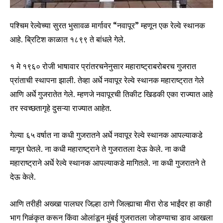
पश्चिम रेल्वेच्या सुरत भुसावळ मार्गावर “नवापूर” म्हणून एक रेल्वे स्थानक
आहे. ब्रिटिश काळात १८९९ ते बांधले गेले.
१ मे १९६० रोजी भाषावार प्रांतरचनेनुसार महाराष्ट्राबरोबरच गुजरात
प्रांताची स्थापना झाली. तेव्हा अर्धे नवापूर रेल्वे स्थानक महाराष्ट्रात गेले
आणि अर्धे गुजरातेत गेले. म्हणजे नवापूरची तिकीट खिडकी एका राज्यात आहे
तर स्वच्छतागृहे दुसऱ्या राज्यात आहेत.
गेल्या ६५ वर्षात ना कधी गुजरातने अर्धे नवापूर रेल्वे स्थानक आपल्याकडे
मागून घेतले. ना कधी महाराष्ट्राने ते गुजरातला देऊ केले. ना कधी
महाराष्ट्राने अर्धे रेल्वे स्थानक आपल्याकडे मागितले. ना कधी गुजरातने ते
देऊ केले.
आणि तरीही अख्खा पालघर जिल्हा ठाणे जिल्ह्याचा मीरा रोड भाईंदर हा काही
भाग गिळंकृत करून किंवा ओलांडून मुंबई गुजरातला जोडण्याचा डाव आखला