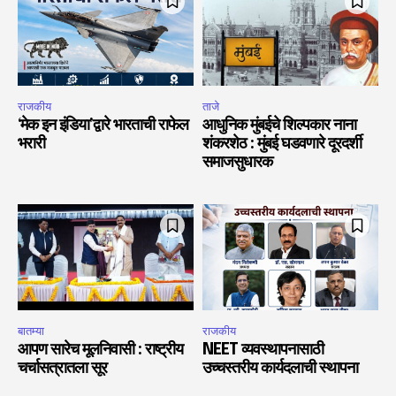
राजकीय
ताजे
‘मेक इन इंडिया’द्वारे भारताची राफेल
आधुनिक मुंबईचे शिल्पकार नाना
भरारी
शंकरशेठ : मुंबई घडवणारे दूरदर्शी
समाजसुधारक
बातम्या
राजकीय
आपण सारेच मूलनिवासी : राष्ट्रीय
NEET व्यवस्थापनासाठी
चर्चासत्रातला सूर
उच्चस्तरीय कार्यदलाची स्थापना