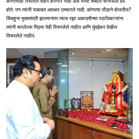
कोणत्याही स्थितीत सहन करणार नाही असे स्पष्ट शब्दात सांगायला हवे
होते. पण त्यांनी याबाबत अवाक्षर उच्चारले नाही. कोणत्या तोंडाने बोलतील?
किंबहुना मुख्यमंत्री झाल्यानंतर त्याच रझा अकादमीच्या पदाधिकाऱ्यांना
त्यांनी मारलेल्या मिठ्या तेही विसरलेले नाहीत आणि मुंबईकर देखील
विसरलेले नाहीत.