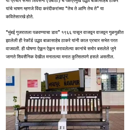
या प्रचार सभेत शिवसेना (उबाठा) चे पक्षप्रमुख उद्धव बाळासाहेब ठाकरे
यांचे भाषण म्हणजे विंदा करंदीकरांच्या “तेच ते आणि तेच ते” या
कवितेसारखे होते.
“मुंबई गुजरातला पळवण्याचा डाव” १९६६ पासून वाजवून वाजवून गुळगुळीत
झालेली ही रेकॉर्ड उद्धव बाळासाहेब ठाकरे यांनी काल प्रचार सभेत परत
वाजवली. ही घोषणा ऐकून ऐकून सरावलेल्या कानांचे समोर बसलेले जुने
जाणते शिवसैनिक देखील मनातल्या मनात कुत्सितपणे हसले असतील.