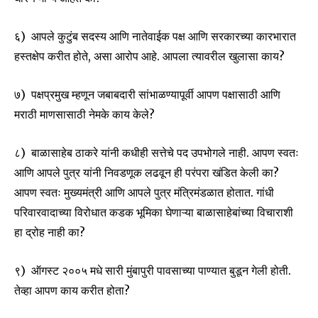
Join our community of
६) आपले कुटुंब सदस्य आणि नातेवाईक पक्ष आणि सरकारच्या कारभारात
SUBSCRIBERS and be part of the
हस्तक्षेप करीत होते, असा आरोप आहे. आपला त्यावरील खुलासा काय?
conversation.
७) पक्षप्रमुख म्हणून जबाबदारी सांभाळण्यापूर्वी आपण पक्षासाठी आणि
To subscribe, simply enter your email address on our website
मराठी माणसासाठी नेमके काय केले?
or click the subscribe button below. Don't worry, we respect
your privacy and won't spam your inbox. Your information is
safe with us.
८) बाळासाहेब ठाकरे यांनी कधीही सत्तेचे पद उपभोगले नाही. आपण स्वतः
आणि आपले पुत्र यांनी निवडणूक लढवून ही परंपरा खंडित केली का?
आपण स्वतः मुख्यमंत्री आणि आपले पुत्र मंत्रिमंडळात होतात. गांधी
परिवारवादाच्या विरोधात कडक भूमिका घेणाऱ्या बाळासाहेबांच्या विचाराशी
हा द्रोह नाही का?
SUBSCRIBE
९) ऑगस्ट २००५ मधे सारी मुंबापुरी पावसाच्या पाण्यात बुडून गेली होती.
I've read and accept the
Privacy Policy
.
तेव्हा आपण काय करीत होता?