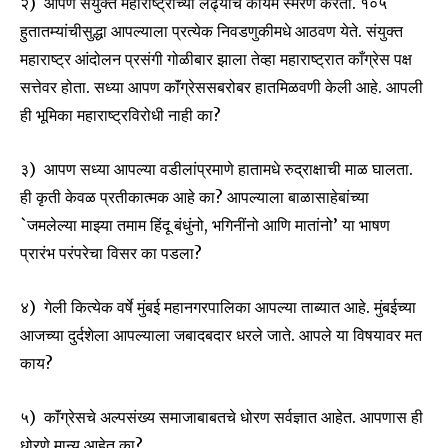
२) आपण संयुक्त महाराष्ट्राच्या लढ्याचे कायम स्मरण करता. १०५
हुतातम्यांचीसुद्धा आपल्याला प्रत्येक निवडणुकीमधे आठवण येते. संयुक्त
महाराष्ट्र आंदोलन प्रसंगी गोळीबार झाला तेव्हा महाराष्ट्रात काँग्रेस पक्ष
सत्तेवर होता. सध्या आपण काॅंग्रेससबरोबर हातमिळवणी केली आहे. आपली
ही भूमिका महाराष्ट्रविरोधी नाही का?
३) आपण सध्या आपल्या वडीलांप्रमाणे हातामधे रुद्राक्षाची माळ घालता.
ही कृती केवळ प्रतीकात्मक आहे का? आपल्याला बाळासाहेबांच्या
`जमलेल्या माझ्या तमाम हिंदू बंधुंनो, भगिनींनो आणि मातांनो’ या भाषण
प्रारंभ परंपरेचा विसर का पडला?
४) गेली कित्येक वर्षे मुंबई महानगरपालिका आपल्या ताब्यात आहे. मुंबईच्या
आजच्या दुर्दशेला आपल्याला जबादबदार धरले जाते. आपले या विषयावर मत
काय?
५) काॅंग्रेसचे अल्पसंख्य समाजाबाबतचे धोरण सर्वज्ञात आहेत. आपणास ही
धोरणे मान्य आहेत का?