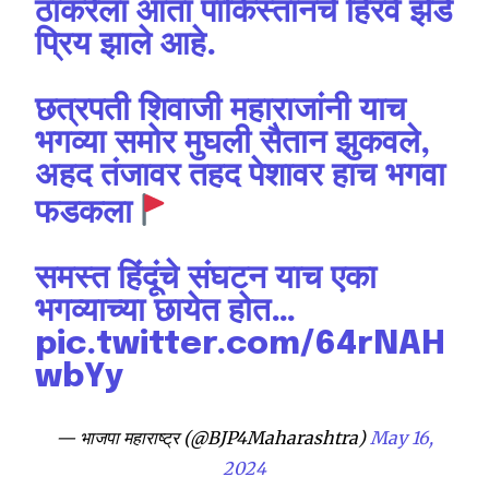
ठाकरेला आता पाकिस्तानचे हिरवे झेंडे
प्रिय झाले आहे.
Join our community of
छत्रपती शिवाजी महाराजांनी याच
SUBSCRIBERS and be part of the
भगव्या समोर मुघली सैतान झुकवले,
conversation.
अहद तंजावर तहद पेशावर हाच भगवा
To subscribe, simply enter your email address on our website
फडकला
or click the subscribe button below. Don't worry, we respect
your privacy and won't spam your inbox. Your information is
safe with us.
समस्त हिंदूंचे संघटन याच एका
भगव्याच्या छायेत होत…
pic.twitter.com/64rNAH
wbYy
SUBSCRIBE
— भाजपा महाराष्ट्र (@BJP4Maharashtra)
May 16,
I've read and accept the
Privacy Policy
.
2024