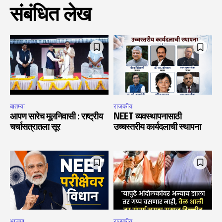
संबंधित लेख
बातम्या
राजकीय
आपण सारेच मूलनिवासी : राष्ट्रीय
NEET व्यवस्थापनासाठी
चर्चासत्रातला सूर
उच्चस्तरीय कार्यदलाची स्थापना
भाजपा
राजकीय