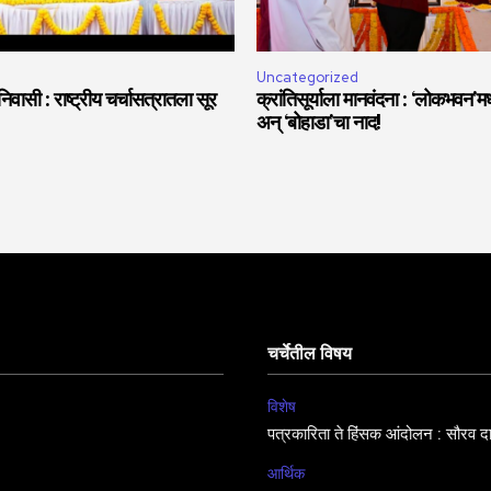
Uncategorized
वासी : राष्ट्रीय चर्चासत्रातला सूर
क्रांतिसूर्याला मानवंदना : ‘लोकभवन’मध्
अन् ‘बोहाडा’चा नाद!
चर्चेतील विषय
विशेष
पत्रकारिता ते हिंसक आंदोलन : सौरव द
आर्थिक