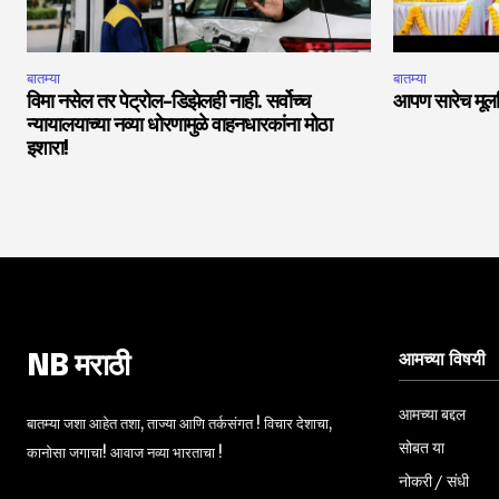
बातम्या
बातम्या
विमा नसेल तर पेट्रोल-डिझेलही नाही. सर्वोच्च
आपण सारेच मूलनि
न्यायालयाच्या नव्या धोरणामुळे वाहनधारकांना मोठा
इशारा!
आमच्या विषयी
NB मराठी
आमच्या बद्दल
बातम्या जशा आहेत तशा, ताज्या आणि तर्कसंगत ! विचार देशाचा,
सोबत या
कानोसा जगाचा! आवाज नव्या भारताचा !
नोकरी / संधी