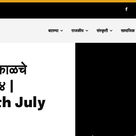
बातम्या
राजकीय
संस्कृती
सामाजिक
काळचे
४ |
h July