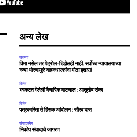
SUBSCRIBE
अन्य लेख
ccept the
Privacy Policy
.
बातम्या
विमा नसेल तर पेट्रोल-डिझेलही नाही. सर्वोच्च न्यायालयाच्या
नव्या धोरणामुळे वाहनधारकांना मोठा इशारा!
विशेष
भरकटत गेलेली वैचारिक वाटचाल : आशुतोष रांका
75
Followers
विशेष
पत्रकारिता ते हिंसक आंदोलन : सौरव दास
संपादकीय
निकोप संवादाचे जागरण