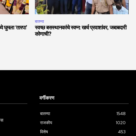
बातम्या
ये घुमला ‘तारपा’
स्वच्छ बसस्थानकांचे स्वप्न: खर्च प्रवाशांवर, जबाबदारी
कोणाची?
वर्गीकरण
बातम्या
1548
ास
राजकीय
1020
विशेष
453