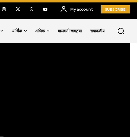
My account
SUBSCRIBE
आर्थिक
अधिक
मालवणी खवट्या
संपादकीय