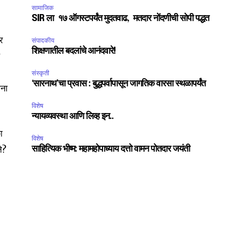
सामाजिक
SIR ला १७ ऑगस्टपर्यंत मुदतवाढ, मतदार नोंदणीची सोपी पद्धत
र
संपादकीय
शिक्षणातील बदलांचे आनंदवारे!
े
संस्कृती
‘सारनाथ’चा प्रवास : बुद्धपर्वापासून जागतिक वारसा स्थळापर्यंत
ाना
विशेष
न्यायव्यवस्था आणि लिव्ह इन..
ा
विशेष
ले?
साहित्यिक भीष्म: महामहोपाध्याय दत्तो वामन पोतदार जयंती