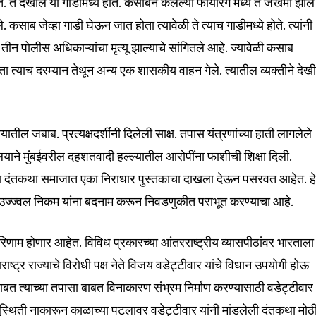
ेत. ते देखील या गाडीमध्ये होते. कसाबने केलेल्या फायरिंग मध्ये ते जखमी झाल
ेले. कसाब जेव्हा गाडी घेऊन जात होता त्यावेळी ते त्याच गाडीमध्ये होते. त्यांनी
 तीन पोलीस अधिकाऱ्यांचा मृत्यू झाल्याचे सांगितले आहे. ज्यावेळी कसाब
ता त्याच दरम्यान तेथून अन्य एक शासकीय वाहन गेले. त्यातील व्यक्तीने देख
ील जबाब. प्रत्यक्षदर्शींनी दिलेली साक्ष. तपास यंत्रणांच्या हाती लागलेले
्यायालयाने मुंबईवरील दहशतवादी हल्ल्यातील आरोपींना फाशीची शिक्षा दिली.
्या दंतकथा समाजात एका निराधार पुस्तकाचा दाखला देऊन पसरवत आहेत. ह
देश उज्ज्वल निकम यांना बदनाम करून निवडणुकीत पराभूत करण्याचा आहे.
 परिणाम होणार आहेत. विविध प्रकारच्या आंतरराष्ट्रीय व्यासपीठांवर भारताला
्ट्र राज्याचे विरोधी पक्ष नेते विजय वडेट्टीवार यांचे विधान उपयोगी होऊ
बत त्याच्या तपासा बाबत विनाकारण संभ्रम निर्माण करण्यासाठी वडेट्टीवार
ुस्थिती नाकारून काळाच्या पटलावर वडेट्टीवार यांनी मांडलेली दंतकथा मोठ