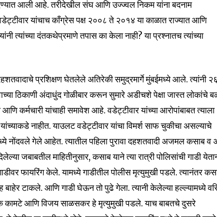
 देण्यात आली आहे. तरीदेखील संघ आणि उज्ज्वल निकम यांना बदनाम
nity of
 वडेट्टीवार यांचाच काँग्रेस पक्ष २००८ ते २०१४ या काळात राज्यात आणि
d be part
यांनी त्यांच्या दंतकथेप्रमाणे तपास का केला नाही? या प्रश्नातच त्यांच्या
tion.
mail address on our website or click
शतवादाचे प्रशिक्षण घेतलेले अतिरेकी समुद्रमार्गे मुंबईमध्ये आले. त्यांनी २
t worry, we respect your privacy and
I've read and a
ाच्या ठिकाणी अंदाधुंद गोळीबार करून सुमारे अडीचशे पेक्षा जास्त लोकांचे ब
mation is safe with us.
 आणि कर्मचारी यांचाही समावेश आहे. वडेट्टीवार यांच्या आरोपांबाबत त्याला
वार यांच्याकडे नाहीत. याउलट वडेट्टीवार यांचा विमर्श साफ चुकीचा असल्याचे
मध्ये नोंदवले गेले आहेत. त्यातील पहिला पुरावा दहशतवादी अजमल कसाब व 
 दिलेल्या जबाबतील माहितीनुसार, कसाब याने त्या रात्री पोलिसांची गाडी येता
32,111
 गाडीवर फायरिंग केले. यामध्ये गाडीतील पोलीस मृत्युमुखी पडले. त्यानंतर कस
Followers
ाहेर टाकले. आणि गाडी घेऊन तो पुढे गेला. त्यानी केलेल्या हल्ल्यामध्ये वरि
कामटे आणि विजय साळसकर हे मृत्युमुखी पडले. याच बाबतचे दुसरे