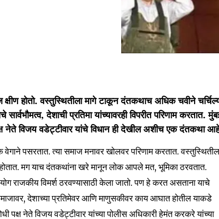
 क्षीण होतो. वस्तुस्थितीला मागे टाकून दंतकथाच अधिक चवीने चर्चिल्
सार्वभौमत्व, देशाची प्रतिमा यांच्यावरही विपरीत परिणाम करतात. मुंब
क्ष नेते विजय वडेट्टीवार यांचे विधान ही देखील अशीच एक दंतकथा आह
क वेगाने पसरतात. त्या समाज मनावर खोलवर परिणाम करतात. वस्तुस्थितील
ा होतात. मग याच दंतकथांना खरे मानून लोक आपले मत, भूमिका ठरवतात.
ग राजकीय विमर्श ठरवण्यासाठी केला जातो. पण हे करत असताना याचे
 समाजावर, देशाच्या प्रतिमेवर आणि माणुसकीवर काय आघात होतील याकडे
े विरोधी पक्ष नेते विजय वडेट्टीवार यांच्या पोलीस अधिकारी हेमंत करकरे यांच्या