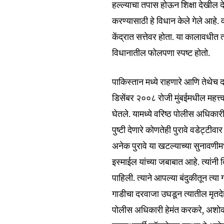
हल्ल्याचा तपास होऊन शिक्षा देखील
Join our commu
करण्यासाठी हे विधान केले गेले आहे.
SUBSCRIBERS an
केंद्रात सत्तेवर होता. या कालावधीत त्
of the conversa
विधानातील फोलपणा स्पष्ट होतो.
To subscribe, simply enter your e
पाकिस्तान मध्ये राहणारे आणि तेथेच दह
the subscribe button below. Don'
डिसेंबर २००८ रोजी मुंबईमधील महत्त्व
won't spam your inbox. Your infor
घेतले. यामध्ये वरिष्ठ पोलीस अधिकारी
पुष्टी देणारे कोणतेही पुरावे वडेट्टी
अनेक पुरावे या खटल्याच्या सुनावणी
इस्माईल यांच्या जबाबात आहे. त्यांनी
6,300
पाहिली. त्याने आपल्या बंदुकीतून त्या
Fans
गाडीचा दरवाजा उघडून त्यातील मृतदेह ब
पोलीस अधिकारी हेमंत करकरे, अशोक 