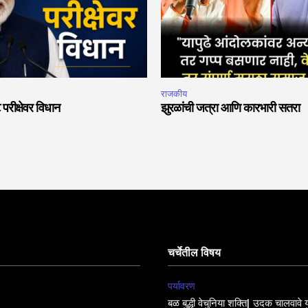
राजकीय
 परीक्षेवर विधान
झुरळांची जत्रा आणि कारभारी सतरा
चर्चेतील विषय
पर्यावरण
बळ बुद्धी वेचुनिया शक्ति| उदक चालवावे य