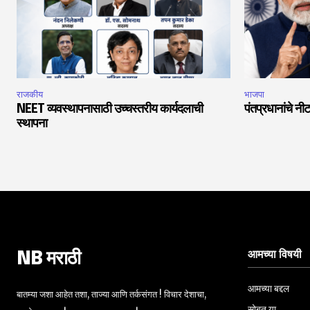
राजकीय
भाजपा
NEET व्यवस्थापनासाठी उच्चस्तरीय कार्यदलाची
पंतप्रधानांचे नीट
स्थापना
आमच्या विषयी
NB मराठी
आमच्या बद्दल
बातम्या जशा आहेत तशा, ताज्या आणि तर्कसंगत ! विचार देशाचा,
सोबत या