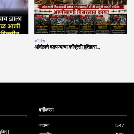
काँग्रेस
आंदोलने दडपण्याचा काँग्रेसी इतिहास…
वर्गीकरण
बातम्या
1547
ुक्ति||