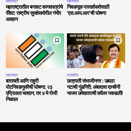
महाराष्ट्र
महाराष्ट्र
महाराष्ट्रातील बनावट कागदपत्रांचे
निवडणूक पारदर्शकतेसाठी
रॅकेट: राष्ट्रीय सुरक्षेसमोरील गंभीर
‘एस.आय.आर’ची घोषणा
आव्हान
महाराष्ट्र
राजकीय
बारामती आणि राहुरी
छत्रपती संभाजीनगर : उबाठा
पोटनिवडणुकीची घोषणा; २३
गटाची गुंडगिरी; अंबादास दानवेंनी
एप्रिलला मतदान, तर ४ मे रोजी
भाजप उमेदवाराची कॉलर पकडली!
निकाल