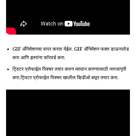
Join our community of
SUBSCRIBERS and be part of the
conversation.
To subscribe, simply enter your email address on our website
or click the subscribe button below. Don't worry, we respect
your privacy and won't spam your inbox. Your information is
GIF ॲनिमेशनचा वापर करता येईल. GIF ॲनिमेशन फक्त डाऊनलोड
safe with us.
करा आणि इतरांना फॉरवर्ड करा.
ट्विटर प्रोफाईल पिक्चर तयार करुन मतदान करण्यासाठी जनजागृती
करा.ट्विटर प्रोफाईल पिक्चर खालील व्हिडीओ बघून तयार करा.
SUBSCRIBE
I've read and accept the
Privacy Policy
.
6,300
32,111
75