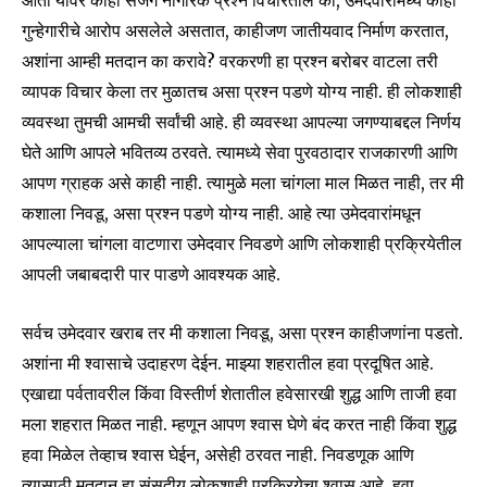
आता यावर काही सजग नागरिक प्रश्न विचारतील की, उमेदवारांमध्ये काही
गुन्हेगारीचे आरोप असलेले असतात, काहीजण जातीयवाद निर्माण करतात,
अशांना आम्ही मतदान का करावे? वरकरणी हा प्रश्न बरोबर वाटला तरी
व्यापक विचार केला तर मुळातच असा प्रश्न पडणे योग्य नाही. ही लोकशाही
व्यवस्था तुमची आमची सर्वांची आहे. ही व्यवस्था आपल्या जगण्याबद्दल निर्णय
घेते आणि आपले भवितव्य ठरवते. त्यामध्ये सेवा पुरवठादार राजकारणी आणि
आपण ग्राहक असे काही नाही. त्यामुळे मला चांगला माल मिळत नाही, तर मी
कशाला निवडू, असा प्रश्न पडणे योग्य नाही. आहे त्या उमेदवारांमधून
आपल्याला चांगला वाटणारा उमेदवार निवडणे आणि लोकशाही प्रक्रियेतील
आपली जबाबदारी पार पाडणे आवश्यक आहे.
सर्वच उमेदवार खराब तर मी कशाला निवडू, असा प्रश्न काहीजणांना पडतो.
अशांना मी श्वासाचे उदाहरण देईन. माझ्या शहरातील हवा प्रदूषित आहे.
एखाद्या पर्वतावरील किंवा विस्तीर्ण शेतातील हवेसारखी शुद्ध आणि ताजी हवा
मला शहरात मिळत नाही. म्हणून आपण श्वास घेणे बंद करत नाही किंवा शुद्ध
हवा मिळेल तेव्हाच श्वास घेईन, असेही ठरवत नाही. निवडणूक आणि
त्यासाठी मतदान हा संसदीय लोकशाही प्रक्रियेचा श्वास आहे. हवा