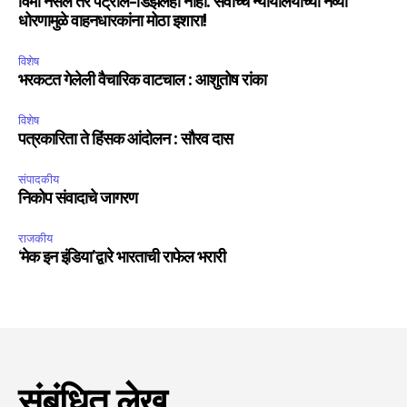
विमा नसेल तर पेट्रोल-डिझेलही नाही. सर्वोच्च न्यायालयाच्या नव्या
धोरणामुळे वाहनधारकांना मोठा इशारा!
विशेष
भरकटत गेलेली वैचारिक वाटचाल : आशुतोष रांका
विशेष
पत्रकारिता ते हिंसक आंदोलन : सौरव दास
संपादकीय
निकोप संवादाचे जागरण
राजकीय
‘मेक इन इंडिया’द्वारे भारताची राफेल भरारी
संबंधित लेख