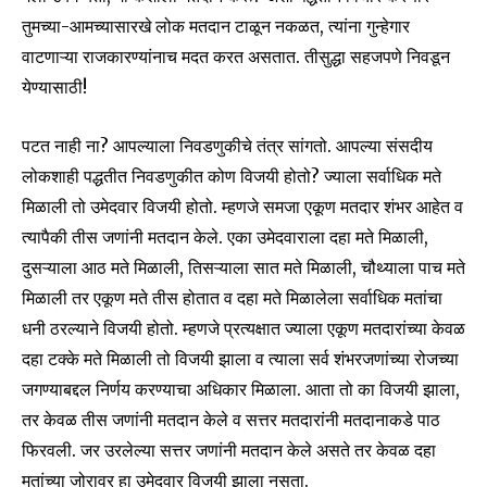
safe with us.
तुमच्या-आमच्यासारखे लोक मतदान टाळून नकळत, त्यांना गुन्हेगार
वाटणाऱ्या राजकारण्यांनाच मदत करत असतात. तीसुद्धा सहजपणे निवडून
येण्यासाठी!
पटत नाही ना? आपल्याला निवडणुकीचे तंत्र सांगतो. आपल्या संसदीय
SUBSCRIBE
लोकशाही पद्धतीत निवडणुकीत कोण विजयी होतो? ज्याला सर्वाधिक मते
I've read and accept the
Privacy Policy
.
मिळाली तो उमेदवार विजयी होतो. म्हणजे समजा एकूण मतदार शंभर आहेत व
त्यापैकी तीस जणांनी मतदान केले. एका उमेदवाराला दहा मते मिळाली,
दुसऱ्याला आठ मते मिळाली, तिसऱ्याला सात मते मिळाली, चौथ्याला पाच मते
मिळाली तर एकूण मते तीस होतात व दहा मते मिळालेला सर्वाधिक मतांचा
6,300
32,111
75
Fans
Followers
Followers
धनी ठरल्याने विजयी होतो. म्हणजे प्रत्यक्षात ज्याला एकूण मतदारांच्या केवळ
दहा टक्के मते मिळाली तो विजयी झाला व त्याला सर्व शंभरजणांच्या रोजच्या
जगण्याबद्दल निर्णय करण्याचा अधिकार मिळाला. आता तो का विजयी झाला,
तर केवळ तीस जणांनी मतदान केले व सत्तर मतदारांनी मतदानाकडे पाठ
फिरवली. जर उरलेल्या सत्तर जणांनी मतदान केले असते तर केवळ दहा
मतांच्या जोरावर हा उमेदवार विजयी झाला नसता.