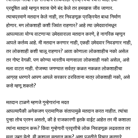
प्रदूषित आहे म्हणून श्वास घेणे बंद केले तर हमखास जीव जाणार.
त्याचप्रमाणे मतदान केले नाही, तर निवडणूक प्रक्रियेत बाधा निर्माण
होणार. मग लोकशाही कशी जिवंत राहणार? आहे त्या उमेदवारांमधून
आपल्याला योग्य वाटणाऱ्या उमेदवाराला मतदान करणे, हे नागरिक म्हणून
आपले कर्तव्य आहे. मी मतदान करणार नाही, एकही उमेदवार निवडणार नाही,
तर लोकशाही कशी चालू राहणार? आता कोणाला लोकशाहीच नको असेल
तर गोष्ट वेगळी. पण कोण्या भारतीय माणसाला लोकशाही नको असेल, असे
मला वाटत नाही. रोजच्या जगण्यात सर्वत्र कळत नकळत लोकशाहीचा
आग्रह धरणारे आपण आपले सरकार ठरविताना मात्र लोकशाही नको, असे
कसे म्हणू शकतो?
Join our community of
SUBSCRIBERS and be part of the
मतदान टाळणे म्हणजे गुन्हेगारांना मदत
conversation.
आपल्यापैकी अनेकजण प्रामाणिक संतापामुळे मतदान करत नाहीत. त्यांचा
पुन्हा तोच प्रश्न असतो, की हे राजकारणी इतके वाईट आहेत तर मी कशाला
To subscribe, simply enter your email address on our website
or click the subscribe button below. Don't worry, we respect
त्यांना मतदान करू? किंवा गुन्हेगारी प्रवृत्तीचे लोक निवडणूक लढवतात तर
your privacy and won't spam your inbox. Your information is
मला उबग येतो, मी कशाला मतदान करू? अशा पद्धतीने विचार करणारे