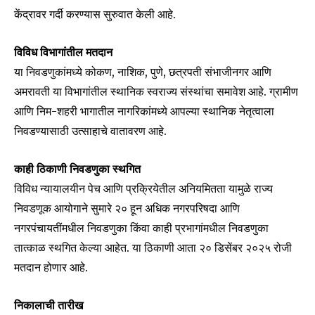
केंद्रावर गर्दी करण्यास सुरुवात केली आहे.
विविध विभागांतील मतदान
या निवडणुकांमध्ये कोकण, नाशिक, पुणे, छत्रपती संभाजीनगर आणि
अमरावती या विभागांतील स्थानिक स्वराज्य संस्थांचा समावेश आहे. ग्रामीण
आणि निम-शहरी भागातील नागरिकांमध्ये आपल्या स्थानिक नेतृत्वाला
निवडण्यासाठी उत्साहाचे वातावरण आहे.
काही ठिकाणी निवडणुका स्थगित
विविध न्यायालयीन पेच आणि प्रक्रियेतील अनियमितता यामुळे राज्य
निवडणूक आयोगाने सुमारे २० हून अधिक नगरपरिषदा आणि
Join our community of
नगरपंचायतींमधील निवडणुका किंवा काही प्रभागांमधील निवडणुका
SUBSCRIBERS and be part of the
तात्काळ स्थगित केल्या आहेत. या ठिकाणी आता २० डिसेंबर २०२५ रोजी
conversation.
मतदान होणार आहे.
To subscribe, simply enter your email address on our website
or click the subscribe button below. Don't worry, we respect
निकालाची तारीख
your privacy and won't spam your inbox. Your information is