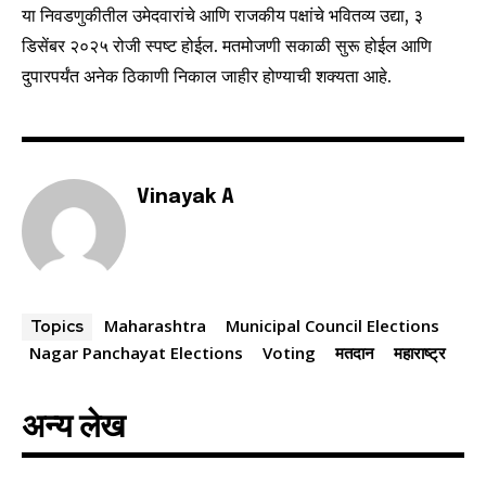
या निवडणुकीतील उमेदवारांचे आणि राजकीय पक्षांचे भवितव्य उद्या, ३
safe with us.
डिसेंबर २०२५ रोजी स्पष्ट होईल. मतमोजणी सकाळी सुरू होईल आणि
दुपारपर्यंत अनेक ठिकाणी निकाल जाहीर होण्याची शक्यता आहे.
SUBSCRIBE
Vinayak A
I've read and accept the
Privacy Policy
.
6,300
32,111
75
Maharashtra
Municipal Council Elections
Topics
Fans
Followers
Followers
Nagar Panchayat Elections
Voting
मतदान
महाराष्ट्र
अन्य लेख