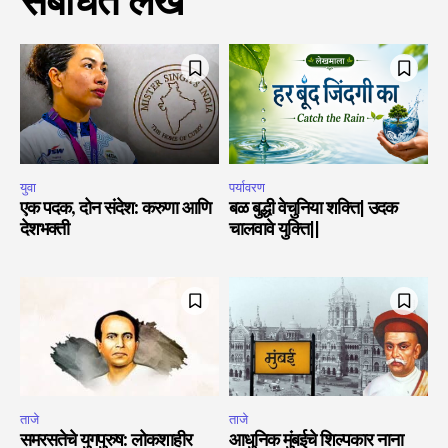
संबंधित लेख
युवा
पर्यावरण
एक पदक, दोन संदेश: करुणा आणि
बळ बुद्धी वेचुनिया शक्ति| उदक
देशभक्ती
चालवावे युक्ति||
ताजे
ताजे
समरसतेचे युगपुरुष: लोकशाहीर
आधुनिक मुंबईचे शिल्पकार नाना