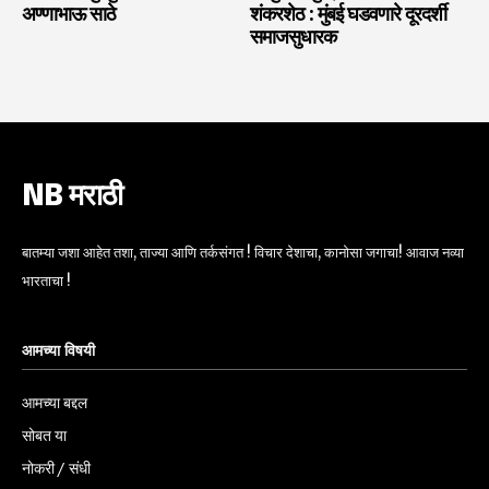
अण्णाभाऊ साठे
शंकरशेठ : मुंबई घडवणारे दूरदर्शी
समाजसुधारक
NB मराठी
बातम्या जशा आहेत तशा, ताज्या आणि तर्कसंगत ! विचार देशाचा, कानोसा जगाचा! आवाज नव्या
भारताचा !
आमच्या विषयी
आमच्या बद्दल
सोबत या
नोकरी / संधी