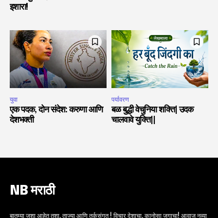
इशारा!
युवा
पर्यावरण
एक पदक, दोन संदेश: करुणा आणि
बळ बुद्धी वेचुनिया शक्ति| उदक
देशभक्ती
चालवावे युक्ति||
NB मराठी
बातम्या जशा आहेत तशा, ताज्या आणि तर्कसंगत ! विचार देशाचा, कानोसा जगाचा! आवाज नव्या