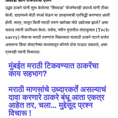
शिववडा आणि रोजगाराचा प्रश्न
उद्धव ठाकरे यांनी सुरू केलेल्या ‘शिववडा’ योजनेवरही उपाध्ये यांनी टीका
केली. दादरमध्ये मोठी स्पर्धा घेऊन या उपक्रमाची प्रसिद्धी करण्यात आली
होती. मात्र, यातून किती मराठी तरुण खरोखर मोठे उद्योजक झाले? असा
सवाल त्यांनी उपस्थित केला. तसेच, नवीन युगातील तंत्रकुशल (Tech-
savvy) नोकऱ्या मराठी तरुणांना मिळाव्यात यासाठी ठाकरे गटाने सत्तेत
असताना किंवा संघटनेच्या माध्यमातून कोणते ठोस पाऊल उचलले, असा
प्रश्नही त्यांनी विचारला.
मुंबईत मराठी टिकवण्यात ठाकरेंचा
काय सहभाग?
मराठी माणसांचे उध्दारकर्ते असल्याचं
दावा करणारे ठाकरे बंधू आता एकत्र
आहेत तर, चला… मुद्देसूद प्रश्न
Join our community of
विचारू !
SUBSCRIBERS and be part of the