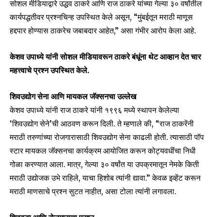
सोशल मीडियाद्वारे उद्धव ठाकरे आणि राज ठाकरे यांच्या गेल्या ३० वर्षांतील
कार्यपद्धतीवर प्रश्नचिन्ह उपस्थित केले असून, “मुंबईतून मराठी माणूस
हद्दपार होण्यास ठाकरेच जबाबदार आहेत,” असा गंभीर आरोप केला आहे.
केशव उपाध्ये यांनी सोशल मीडियावरून ठाकरे बंधूंना थेट आव्हान देत चार
महत्त्वाचे प्रश्न उपस्थित केले.
शिवउद्योग सेना आणि मायकल जॅक्सनचा उल्लेख
केशव उपाध्ये यांनी राज ठाकरे यांनी १९९६ मध्ये स्थापन केलेल्या
‘शिवउद्योग सेने’ची आठवण करून दिली. ते म्हणाले की, “राज ठाकरेंनी
मराठी तरुणांच्या रोजगारासाठी शिवउद्योग सेना काढली होती. त्यासाठी पॉप
स्टार मायकल जॅक्सनचा कार्यक्रम आयोजित करून कोट्यवधींचा निधी
गोळा करण्यात आला. मात्र, गेल्या ३० वर्षांत या उपक्रमातून नेमके किती
मराठी उद्योजक उभे राहिले, याचा हिशोब त्यांनी द्यावा.” केवळ इव्हेंट करून
मराठी माणसाचे प्रश्न सुटत नाहीत, असा टोला त्यांनी लगावला.