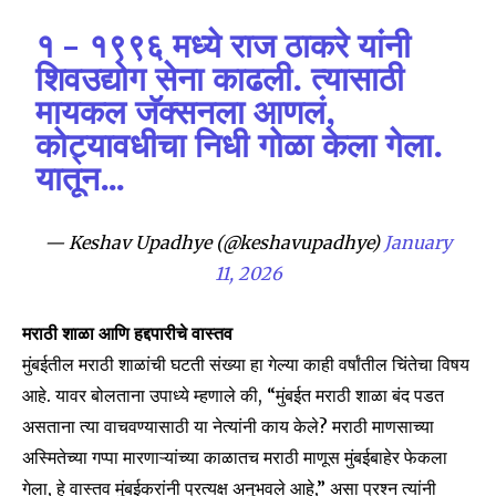
conversation.
१ – १९९६ मध्ये राज ठाकरे यांनी
To subscribe, simply enter your email address on our website
शिवउद्योग सेना काढली. त्यासाठी
or click the subscribe button below. Don't worry, we respect
मायकल जॅक्सनला आणलं,
your privacy and won't spam your inbox. Your information is
safe with us.
कोट्यावधीचा निधी गोळा केला गेला.
यातून…
— Keshav Upadhye (@keshavupadhye)
January
11, 2026
SUBSCRIBE
मराठी शाळा आणि हद्दपारीचे वास्तव
I've read and accept the
Privacy Policy
.
मुंबईतील मराठी शाळांची घटती संख्या हा गेल्या काही वर्षांतील चिंतेचा विषय
आहे. यावर बोलताना उपाध्ये म्हणाले की, “मुंबईत मराठी शाळा बंद पडत
असताना त्या वाचवण्यासाठी या नेत्यांनी काय केले? मराठी माणसाच्या
6,300
32,111
75
अस्मितेच्या गप्पा मारणाऱ्यांच्या काळातच मराठी माणूस मुंबईबाहेर फेकला
Fans
Followers
Followers
गेला, हे वास्तव मुंबईकरांनी प्रत्यक्ष अनुभवले आहे,” असा प्रश्न त्यांनी