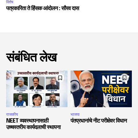
विशेष
पत्रकारिता ते हिंसक आंदोलन : सौरव दास
संबंधित लेख
राजकीय
भाजपा
NEET व्यवस्थापनासाठी
पंतप्रधानांचे नीट परीक्षेवर विधान
उच्चस्तरीय कार्यदलाची स्थापना