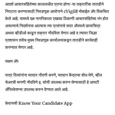
आदर्श आचारसंहितेच्या कालावधीत प्राप्त होणा-या तक्रारींचा तातडीने
निपटारा करण्यासाठी निवडणूक आयोगाने cVigilहे मोबाईल ॲप विकसित
केले आहे. यामध्ये दक्ष नागरिकाला एखाद्या ठिकाणी आचारसंहितेचा भंग होत
असल्याचे निदर्शनास आल्यास त्या प्रसंगाचे सदर ॲपमध्ये छायाचित्र
अथवा व्हीडीओ काढून तक्रार नोंदविता येणार आहे व त्यावर जिल्हा
प्रशासन तसेच मुख्य निवडणूक कार्यालयाकडून तातडीने कार्यवाही
करण्यात येणार आहे.
सक्षम ॲप
पात्र दिव्यांगांना मतदार नोंदणी करणे, मतदान केंद्राचा शोध घेणे, व्हील
चेअरची मागणी नोंदविणे इ. सोयी उपलब्ध करुन घेण्यासाठी हे आयटी
ॲप्लिकेशन्स उपलब्ध करुन देण्यात आले आहे.
Join our community of
केवायसी Know Your Candidate App
SUBSCRIBERS and be part of the