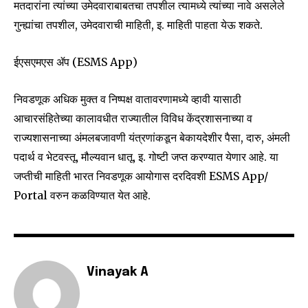
conversation.
मतदारांना त्यांच्या उमेदवाराबाबतचा तपशील त्यामध्ये त्यांच्या नावे असलेले
गुन्ह्यांचा तपशील, उमेदवाराची माहिती, इ. माहिती पाहता येऊ शकते.
To subscribe, simply enter your email address on our website
or click the subscribe button below. Don't worry, we respect
your privacy and won't spam your inbox. Your information is
ईएसएमएस ॲप (ESMS App)
safe with us.
निवडणूक अधिक मुक्त व निष्पक्ष वातावरणामध्ये व्हावी यासाठी
आचारसंहितेच्या कालावधीत राज्यातील विविध केंद्रशासनाच्या व
राज्यशासनाच्या अंमलबजावणी यंत्रणांकडून बेकायदेशीर पैसा, दारु, अंमली
पदार्थ व भेटवस्तू, मौल्यवान धातू, इ. गोष्टी जप्त करण्यात येणार आहे. या
SUBSCRIBE
जप्तीची माहिती भारत निवडणूक आयोगास दरदिवशी ESMS App/
Portal वरुन कळविण्यात येत आहे.
I've read and accept the
Privacy Policy
.
6,300
32,111
75
Vinayak A
Fans
Followers
Followers