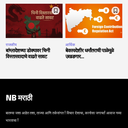
राजकीय
आर्थिक
बांग्लादेशच्या डोक्यावर चिनी
बेकायदेशीर धर्मांतराची पाळेमुळे
विस्तारवादाचे वाढते सावट
उखडणार…
NB मराठी
बातम्या जशा आहेत तशा, ताज्या आणि तर्कसंगत ! विचार देशाचा, कानोसा जगाचा! आवाज नव्या
भारताचा !