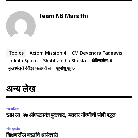
6,300
32,111
75
Fans
Followers
Followers
Team NB Marathi
Axiom Mission 4
CM Devendra Fadnavis
Topics
IndiaIn Space
Shubhanshu Shukla
ॲक्सिओम-४
मुख्यमंत्री देवेंद्र फडणवीस
शुभांशू शुक्ला
अन्य लेख
सामाजिक
SIR ला १७ ऑगस्टपर्यंत मुदतवाढ, मतदार नोंदणीची सोपी पद्धत
संपादकीय
शिक्षणातील बदलांचे आनंदवारे!