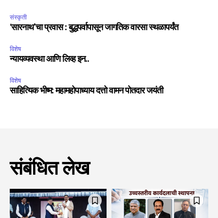
संस्कृती
‘सारनाथ’चा प्रवास : बुद्धपर्वापासून जागतिक वारसा स्थळापर्यंत
विशेष
न्यायव्यवस्था आणि लिव्ह इन..
विशेष
साहित्यिक भीष्म: महामहोपाध्याय दत्तो वामन पोतदार जयंती
संबंधित लेख