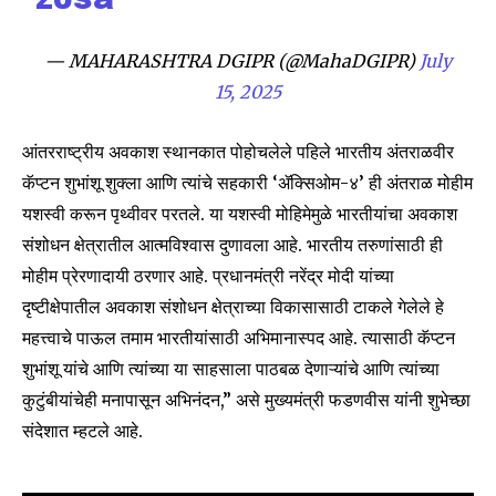
Join our community of
SUBSCRIBERS and be part of the
— MAHARASHTRA DGIPR (@MahaDGIPR)
July
conversation.
15, 2025
To subscribe, simply enter your email address on our website
आंतरराष्ट्रीय अवकाश स्थानकात पोहोचलेले पहिले भारतीय अंतराळवीर
or click the subscribe button below. Don't worry, we respect
your privacy and won't spam your inbox. Your information is
कॅप्टन शुभांशू शुक्ला आणि त्यांचे सहकारी ‘ॲक्सिओम-४’ ही अंतराळ मोहीम
safe with us.
यशस्वी करून पृथ्वीवर परतले. या यशस्वी मोहिमेमुळे भारतीयांचा अवकाश
संशोधन क्षेत्रातील आत्मविश्वास दुणावला आहे. भारतीय तरुणांसाठी ही
मोहीम प्रेरणादायी ठरणार आहे. प्रधानमंत्री नरेंद्र मोदी यांच्या
दृष्टीक्षेपातील अवकाश संशोधन क्षेत्राच्या विकासासाठी टाकले गेलेले हे
महत्त्वाचे पाऊल तमाम भारतीयांसाठी अभिमानास्पद आहे. त्यासाठी कॅप्टन
SUBSCRIBE
शुभांशू यांचे आणि त्यांच्या या साहसाला पाठबळ देणाऱ्यांचे आणि त्यांच्या
कुटुंबीयांचेही मनापासून अभिनंदन,” असे मुख्यमंत्री फडणवीस यांनी शुभेच्छा
I've read and accept the
Privacy Policy
.
संदेशात म्हटले आहे.