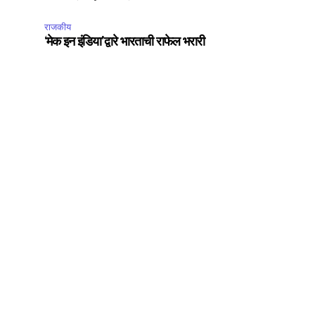
राजकीय
‘मेक इन इंडिया’द्वारे भारताची राफेल भरारी
SUBSCRIBE
ccept the
Privacy Policy
.
75
Followers