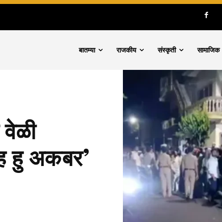
बातम्या
राजकीय
संस्कृती
सामाजिक
 वेळी
ह हु अकबर’