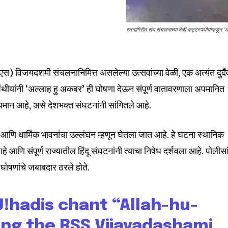
रतनागिरीत संघ संचलनाच्या वेळी कट्टरपंथीयांकडून 'अ
एस) विजयदशमी संचलनानिमित्त असलेल्या उत्सवांच्या वेळी, एक अत्यंत दुर्दै
ंथीयांनी ‘अल्लाह हु अकबर’ ही घोषणा देऊन संपूर्ण वातावरणाला अपमानित
ा अपमान आहे, असे देशभक्त संघटनांनी सांगितले आहे.
िक आणि धार्मिक भावनांचा उल्लंघन म्हणून घेतला जात आहे. हे घटना स्थानिक
आहे आणि संपूर्ण राज्यातील हिंदू संघटनांनी त्याचा निषेध दर्शवला आहे. पोलीसा
 घोषणांचे जबाबदार ठरले होते.
 J!hadis chant “Allah-hu-
ing the RSS Vijayadashami