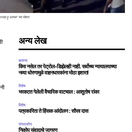
ल्लाह हु अकबर' च्या घोषणा
अन्य लेख
वी
बातम्या
विमा नसेल तर पेट्रोल-डिझेलही नाही. सर्वोच्च न्यायालयाच्या
नव्या धोरणामुळे वाहनधारकांना मोठा इशारा!
विशेष
ंनी
भरकटत गेलेली वैचारिक वाटचाल : आशुतोष रांका
विशेष
पत्रकारिता ते हिंसक आंदोलन : सौरव दास
संपादकीय
निकोप संवादाचे जागरण