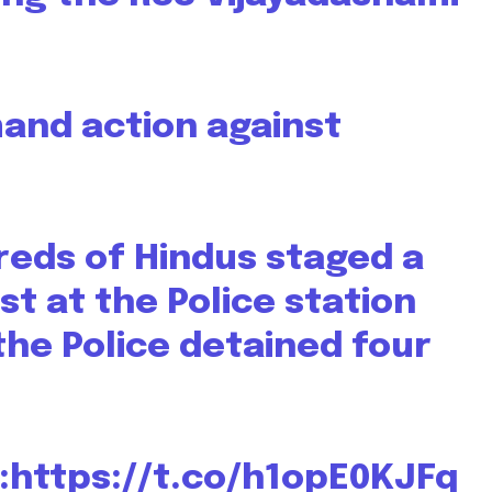
nity of
and action against
d be part
tion.
mail address on our website or click
t worry, we respect your privacy and
reds of Hindus staged a
I've read and a
mation is safe with us.
est at the Police station
the Police detained four
32,111
Followers
:
https://t.co/h1opE0KJFq