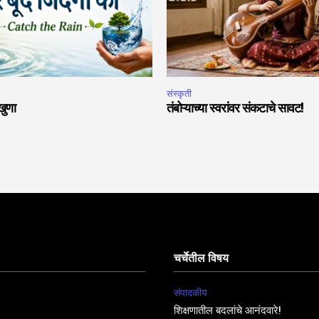
संस्कृती
खुणा
तंबोऱ्याच्या स्वरांवर संकटाचे सावट!
चर्चेतील विषय
संपादकीय
शिक्षणातील बदलांचे आनंदवारे!