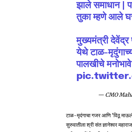
झाले समाधान | प
Join our commu
तुका म्हणे आले 
SUBSCRIBERS an
of the conversa
मुख्यमंत्री देवे
To subscribe, simply enter your e
येथे टाळ-मृदुंगाच
the subscribe button below. Don'
won't spam your inbox. Your infor
पालखीचे मनोभावे
pic.twitte
— CMO Maha
6,300
Fans
टाळ-मृदंगाचा गजर आणि ‘विठू माऊली’च
सुरुवातीला श्री संत ज्ञानेश्वर महार