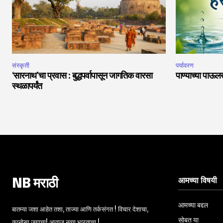
संस्कृती
पर्यावरण
‘सारनाथ’चा प्रवास : बुद्धपर्वापासून जागतिक वारसा
पाण्याच्या पाऊल
स्थळापर्यंत
आमच्या विषयी
NB मराठी
आमच्या बद्दल
बातम्या जशा आहेत तशा, ताज्या आणि तर्कसंगत ! विचार देशाचा,
सोबत या
कानोसा जगाचा! आवाज नव्या भारताचा !