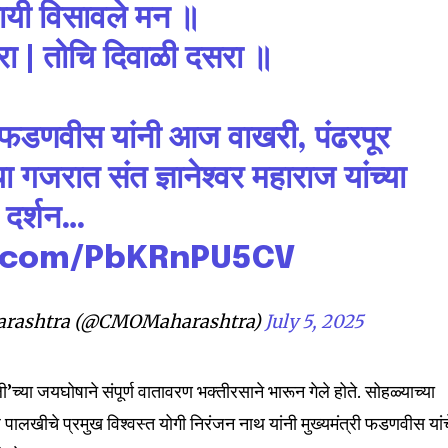
ायी विसावले मन ॥
nity of
घरा | तोचि दिवाळी दसरा ॥
d be part
tion.
ंद्र फडणवीस यांनी आज वाखरी, पंढरपूर
mail address on our website or click
्या गजरात संत ज्ञानेश्वर महाराज यांच्या
t worry, we respect your privacy and
I've read and a
mation is safe with us.
 दर्शन…
r.com/PbKRnPU5CV
rashtra (@CMOMaharashtra)
July 5, 2025
32,111
Followers
्या जयघोषाने संपूर्ण वातावरण भक्तीरसाने भारून गेले होते. सोहळ्याच्या
ाज पालखीचे प्रमुख विश्वस्त योगी निरंजन नाथ यांनी मुख्यमंत्री फडणवीस यां