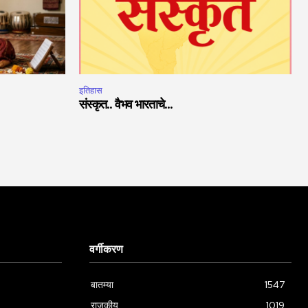
इतिहास
संस्कृत.. वैभव भारताचे…
वर्गीकरण
बातम्या
1547
राजकीय
1019