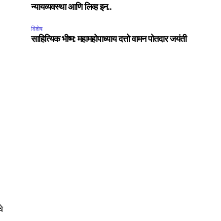
न्यायव्यवस्था आणि लिव्ह इन..
विशेष
साहित्यिक भीष्म: महामहोपाध्याय दत्तो वामन पोतदार जयंती
SUBSCRIBE
ccept the
Privacy Policy
.
75
Followers
चे