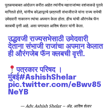
पुतळयाबाबत आंदोलन करीत आहेत त्यांनीच महाराजांच्या वशंजाकडे पुरावे
मागितले होते, यांनीच कोल्हापूरचे छत्रपती संभाजीराजे यांना राज्य सभेची
उमेदवारी नाकारुन त्यांचा अपमान केला होता. हीच यांची औरंगजेब फॅन
क्लबची वृत्ती आहे. असा घणाघात आशिष शेलार यांनी केला.
उद्धवजी राज्यसभेसाठी उमेदवारी
देताना संभाजी राजांचा अपमान केलात
ही औरंगजेब फॅन क्लबची वृत्ती.
पत्रकार परिषद ।
मुंबई
#AshishShelar
pic.twitter.com/eBwv85
NeYB
Join our community of
— Adv. Ashish Shelar – ॲड. आशिष शेलार
SUBSCRIBERS and be part of the