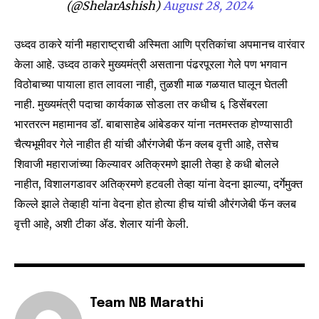
(@ShelarAshish)
August 28, 2024
conversation.
To subscribe, simply enter your email address on our website
उध्दव ठाकरे यांनी महाराष्ट्राची अस्मिता आणि प्रतिकांचा अपमानच वारंवार
or click the subscribe button below. Don't worry, we respect
केला आहे. उध्दव ठाकरे मुख्यमंत्री असताना पंढरपूरला गेले पण भगवान
your privacy and won't spam your inbox. Your information is
safe with us.
विठोबाच्या पायाला हात लावला नाही, तुळशी माळ गळयात घालून घेतली
नाही. मुख्यमंत्री पदाचा कार्यकाळ सोडला तर कधीच ६ डिसेंबरला
भारतरत्न महामानव डॉ. बाबासाहेब आंबेडकर यांना नतमस्तक होण्यासाठी
चैत्यभूमीवर गेले नाहीत ही यांची औरंगजेबी फॅन क्लब वृत्ती आहे, तसेच
शिवाजी महाराजांच्या किल्यावर अतिक्रमणे झाली तेव्हा हे कधी बोलले
SUBSCRIBE
नाहीत, विशालगडावर अतिक्रमणे हटवली तेव्हा यांना वेदना झाल्या, दर्गेमुक्त
किल्ले झाले तेव्हाही यांना वेदना होत होत्या हीच यांची औरंगजेबी फॅन क्लब
I've read and accept the
Privacy Policy
.
वृत्ती आहे, अशी टीका ॲड. शेलार यांनी केली.
6,300
32,111
75
Fans
Followers
Followers
Team NB Marathi