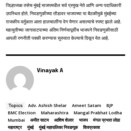
To subscribe, simply enter your email address on our website
जिल्हाध्यक्ष तसेच मुंबई भाजपमधील सर्व प्रमुख नेते आणि अन्य पदाधिकारी
or click the subscribe button below. Don't worry, we respect
उपस्थित होते. निवडणुकीच्या तोंडावर भाजपच्या या बैठकीमुळे मुंबईच्या
your privacy and won't spam your inbox. Your information is
safe with us.
राजकीय वर्तुळात आता हालचालींना वेग येणार असल्याचे स्पष्ट झाले आहे.
महायुतीच्या जागावाटपाच्या अंतिम निर्णयापूर्वीच भाजपने निवडणुकीसाठी
आपली रणनीती पक्की करण्यास सुरुवात केल्याचे दिसून येत आहे.
SUBSCRIBE
Vinayak A
I've read and accept the
Privacy Policy
.
6,300
32,111
75
Adv. Ashish Shelar
Ameet Satam
BJP
Topics
Fans
Followers
Followers
BMC Election
Maharashtra
Mangal Prabhat Lodha
Mumbai
अमीत साटम
आशिष शेलार
भाजप
मंगल प्रभात लोढा
महाराष्ट्र
मुंबई
मुंबई महापालिका निवडणूक
शिवप्रकाश