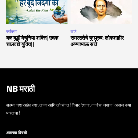
पर्यावरण
ताजे
बळ बुद्धी वेचुनिया शक्ति| उदक
समरसतेचे युगपुरुष: लोकशाहीर
चालवावे युक्ति||
अण्णाभाऊ साठे
NB मराठी
बातम्या जशा आहेत तशा, ताज्या आणि तर्कसंगत ! विचार देशाचा, कानोसा जगाचा! आवाज नव्या
भारताचा !
आमच्या विषयी