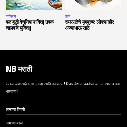
पर्यावरण
ताजे
बळ बुद्धी वेचुनिया शक्ति| उदक
समरसतेचे युगपुरुष: लोकशाहीर
चालवावे युक्ति||
अण्णाभाऊ साठे
NB मराठी
बातम्या जशा आहेत तशा, ताज्या आणि तर्कसंगत ! विचार देशाचा, कानोसा जगाचा! आवाज नव्या
भारताचा !
आमच्या विषयी
आमच्या बद्दल