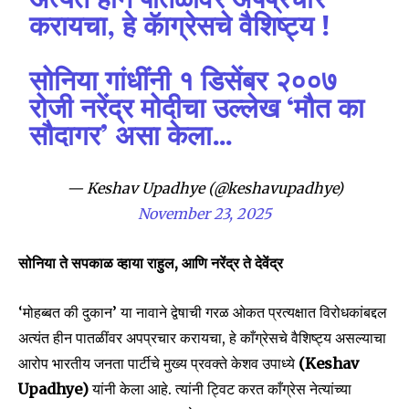
अत्यंत हीन पातळींवर अपप्रचार
करायचा, हे कॅाग्रेसचे वैशिष्ट्य !
सोनिया गांधींनी १ डिसेंबर २००७
रोजी नरेंद्र मोदीचा उल्लेख ‘मौत का
सौदागर’ असा केला…
— Keshav Upadhye (@keshavupadhye)
November 23, 2025
सोनिया ते सपकाळ व्हाया राहुल, आणि नरेंद्र ते देवेंद्र
Join our community of
‘मोहब्बत की दुकान’ या नावाने द्वेषाची गरळ ओकत प्रत्यक्षात विरोधकांबद्दल
SUBSCRIBERS and be part of the
अत्यंत हीन पातळींवर अपप्रचार करायचा, हे काँग्रेसचे वैशिष्ट्य असल्याचा
conversation.
आरोप भारतीय जनता पार्टीचे मुख्य प्रवक्ते केशव उपाध्ये
(Keshav
Upadhye)
यांनी केला आहे. त्यांनी ट्विट करत काँग्रेस नेत्यांच्या
To subscribe, simply enter your email address on our website