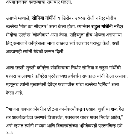
अपमानजनक वक्तव्याचा समाचार घेतला.
or click the subscribe button below. Don't worry, we respect
your privacy and won't spam your inbox. Your information is
safe with us.
उपाध्ये म्हणाले,
सोनिया गांधीं
नी १ डिसेंबर २००७ रोजी नरेंद्र मोदीचा
उल्लेख ‘मौत का सौदागर’ असा केला होता. त्यानंतर
राहुल गांधीं
नी नरेंद्र
मोदीचा उल्लेख ‘चौकीदार’ असा केला. सहिष्णुता हीच ओळख असणाऱ्या
हिंदू समाजाने काँग्रेसला जागा दाखवत सर्व स्तरावर पराभूत केले, अशी
आठवणही त्यांनी येवेळी करून दिली.
SUBSCRIBE
आता उरली सुरली काँग्रेस संपविण्याचा निर्धार सोनिया व राहुल गांधींची
I've read and accept the
Privacy Policy
.
परंपरा चालवणारे काँग्रेस प्रदेशाध्यक्ष हर्षवर्धन सपकाळ यांनी केला असावा.
म्हणूनच त्यांनी मुख्यमंत्री देवेंद्र फडणवीस यांचा उल्लेख ‘दरिंदा’ असा
केला आहे.
6,300
32,111
75
Fans
Followers
Followers
“भाजपा गावपातळीवरील छोट्या कार्यकर्त्यांकडून एखादा चुकीचा शब्द गेला
तर आकांडतांडव करणारे विचारवंत, पत्रकार यावर मात्र निवांत आहेत,”
असे म्हणत त्यांनी माध्यम आणि विचारवंतांच्या भूमिकेवरही प्रश्नचिन्ह उभे