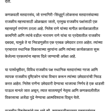
देतो.
कणकवली मतदारसंघ, जो रत्नागिरी-सिंधुदुर्ग लोकसभा मतदारसंघाच्या
राजकीय महत्त्वासाठी ओळखला जातो, प्रमुख राजकीय पक्षांसाठी एक
महत्त्वपूर्ण रणांगण ठरला आहे. नितेश राणे यांच्या मागील कार्यकाळातील
कामगिरी आणि त्यांचे वडील नारायण राणे यांचा या प्रदेशातील राजकीय
दबदबा, यामुळे ते या निवडणुकीत एक प्रबळ उमेदवार ठरत आहेत. त्यांच्या
प्रचारात स्थानिक विकासाच्या मुद्द्यांना आणि त्यांच्या कार्यकाळात सुरू
केलेल्या प्रकल्पांना महत्त्व दिले जाण्याची अपेक्षा आहे.
या पार्श्वभूमीवर, विविध राजकीय पक्ष स्थानिक मतदारांच्या गरजा आणि
व्यापक राजकीय दृष्टिकोन यांचा विचार करून त्यांच्या उमेदवारांची निवड
करत आहेत. नितेश राणेंना उमेदवारी देण्याचा भाजपचा निर्णय हे एक धाडसी
पाऊल मानले जात असून, त्यात सातत्यपूर्ण नेतृत्व आणि कणकवलीतील
विकासाचा अजेंडा पुढे नेण्याचा आत्मविश्वास दिसून येतो.
Join our community of
SUBSCRIBERS and be part of the
राजकीय विश्लेषकांचे मत आहे की, कणकवलीसारख्या मतदारसंघात