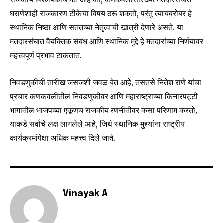
conversation.
घराणेशाही राजकारण टीकेचा विषय ठरू शकतो, परंतु त्याचबरोबर हे
स्थानिक निष्ठा आणि सततच्या नेतृत्वाची खात्री देणारे असते. या
To subscribe, simply enter your email address on our website
or click the subscribe button below. Don't worry, we respect
मतदारसंघात वैयक्तिक संबंध आणि स्थानिक मुद्दे हे मतदारांच्या निर्णयावर
your privacy and won't spam your inbox. Your information is
महत्त्वपूर्ण प्रभाव टाकतात.
safe with us.
निवडणुकीची तारीख जसजशी जवळ येत आहे, तसतसे नितेश राणे यांचा
प्रचार कणकवलीतील निवडणुकीवर आणि महाराष्ट्राच्या किनारपट्टी
भागातील भाजपच्या एकूणच राजकीय रणनीतीवर कसा परिणाम करतो,
SUBSCRIBE
याकडे सर्वांचे लक्ष लागलेले आहे, जिथे स्थानिक मुद्द्यांना राष्ट्रीय
कार्यक्रमांपेक्षा अधिक महत्त्व दिले जाते.
I've read and accept the
Privacy Policy
.
6,300
32,111
75
Vinayak A
Fans
Followers
Followers