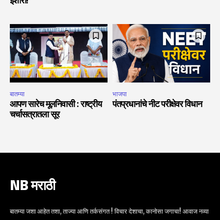
इशारा!
बातम्या
भाजपा
आपण सारेच मूलनिवासी : राष्ट्रीय
पंतप्रधानांचे नीट परीक्षेवर विधान
चर्चासत्रातला सूर
NB मराठी
बातम्या जशा आहेत तशा, ताज्या आणि तर्कसंगत ! विचार देशाचा, कानोसा जगाचा! आवाज नव्या