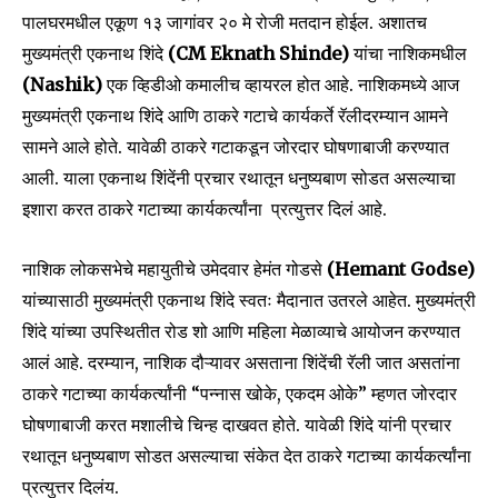
पालघरमधील एकूण १३ जागांवर २० मे रोजी मतदान होईल. अशातच
मुख्यमंत्री एकनाथ शिंदे
(CM Eknath Shinde)
यांचा नाशिकमधील
(Nashik)
एक व्हिडीओ कमालीच व्हायरल होत आहे. नाशिकमध्ये आज
मुख्यमंत्री एकनाथ शिंदे आणि ठाकरे गटाचे कार्यकर्ते रॅलीदरम्यान आमने
सामने आले होते. यावेळी ठाकरे गटाकडून जोरदार घोषणाबाजी करण्यात
आली. याला एकनाथ शिंदेंनी प्रचार रथातून धनुष्यबाण सोडत असल्याचा
इशारा करत ठाकरे गटाच्या कार्यकर्त्यांना प्रत्युत्तर दिलं आहे.
Join our community of
नाशिक लोकसभेचे महायुतीचे उमेदवार हेमंत गोडसे
(Hemant Godse)
SUBSCRIBERS and be part of the
यांच्यासाठी मुख्यमंत्री एकनाथ शिंदे स्वतः मैदानात उतरले आहेत. मुख्यमंत्री
conversation.
शिंदे यांच्या उपस्थितीत रोड शो आणि महिला मेळाव्याचे आयोजन करण्यात
आलं आहे. दरम्यान, नाशिक दौऱ्यावर असताना शिंदेंची रॅली जात असतांना
To subscribe, simply enter your email address on our website
or click the subscribe button below. Don't worry, we respect
ठाकरे गटाच्या कार्यकर्त्यांनी “पन्नास खोके, एकदम ओके” म्हणत जोरदार
your privacy and won't spam your inbox. Your information is
घोषणाबाजी करत मशालीचे चिन्ह दाखवत होते. यावेळी शिंदे यांनी प्रचार
safe with us.
रथातून धनुष्यबाण सोडत असल्याचा संकेत देत ठाकरे गटाच्या कार्यकर्त्यांना
प्रत्युत्तर दिलंय.