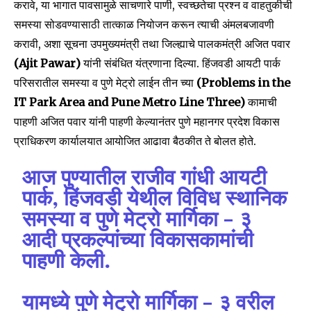
करावे, या भागात पावसामुळे साचणारे पाणी, स्वच्छतेचा प्रश्न व वाहतुकीची
समस्या सोडवण्यासाठी तात्काळ नियोजन करून त्याची अंमलबजावणी
करावी, अशा सूचना उपमुख्यमंत्री तथा जिल्ह्याचे पालकमंत्री अजित पवार
(Ajit Pawar)
यांनी संबंधित यंत्रणाना दिल्या. हिंजवडी आयटी पार्क
परिसरातील समस्या व पुणे मेट्रो लाईन तीन च्या
(Problems in the
IT Park Area and Pune Metro Line Three)
कामाची
पाहणी अजित पवार यांनी पाहणी केल्यानंतर पुणे महानगर प्रदेश विकास
प्राधिकरण कार्यालयात आयोजित आढावा बैठकीत ते बोलत होते.
आज पुण्यातील राजीव गांधी आयटी
पार्क, हिंजवडी येथील विविध स्थानिक
समस्या व पुणे मेट्रो मार्गिका – ३
आदी प्रकल्पांच्या विकासकामांची
पाहणी केली.
यामध्ये पुणे मेट्रो मार्गिका – ३ वरील