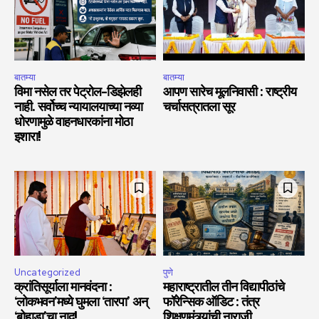
बातम्या
बातम्या
विमा नसेल तर पेट्रोल-डिझेलही
आपण सारेच मूलनिवासी : राष्ट्रीय
नाही. सर्वोच्च न्यायालयाच्या नव्या
चर्चासत्रातला सूर
धोरणामुळे वाहनधारकांना मोठा
इशारा!
Uncategorized
पुणे
क्रांतिसूर्याला मानवंदना :
महाराष्ट्रातील तीन विद्यापीठांचे
‘लोकभवन’मध्ये घुमला ‘तारपा’ अन्
फॉरेन्सिक ऑडिट : तंत्र
‘बोहाडा’चा नाद!
शिक्षणमंत्र्यांची नाराजी