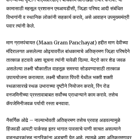
कामासाठी महसूल प्रशासन एमआयडीसी, जिल्हा परिषद आदी संबंधित
विभागांनी व स्थानिक लोकांनी सहकार्य करावे, असे आवाहन उपमुख्यमंत्री
Join our community of
पवार त्यांनी केले.
SUBSCRIBERS and be part of the
conversation.
माण ग्रामपंचायत (Maan Gram Panchayat) हद्दीत माण देवीच्या
मंदिरालगत असलेल्या ओढ्यावरील बांधकामाचे अतिक्रमण जिल्हा परिषदेने
To subscribe, simply enter your email address on our website
or click the subscribe button below. Don't worry, we respect
तात्काळ हटवावे अशा सूचना त्यांनी यावेळी दिल्या. मेट्रो कार शेड जवळ
your privacy and won't spam your inbox. Your information is
असलेल्या लक्ष्मी चौकातील वाहतूक समस्या सोडवण्यासाठी तात्काळ
safe with us.
उपाययोजना कराव्यात. लक्ष्मी चौकात पिंपरी येथील भक्ती शक्ती
स्थळासारखे स्थळ उभाराच्या दृष्टीने नियोजन करावे, रिंग रोड
वनजमिनीच्या प्रस्तावाबाबत सर्वोच्च प्राधान्याने काम करावे. तसेच
कॅपजेमिनीजवळ पर्यायी रस्ता बनवावा.
SUBSCRIBE
नैसर्गिक ओढे – नाल्याभोवती अतिक्रमण तसेच प्रवाह अडवल्यामुळे
हिंजवडी आयटी पार्कसह इतर भागात पावसाचे पाणी साचत असल्याने
I've read and accept the
Privacy Policy
.
वाहनधारकांसह नागरिकांना अडचणी येत आहे. त्यामुळे अशा अतिक्रमणावर