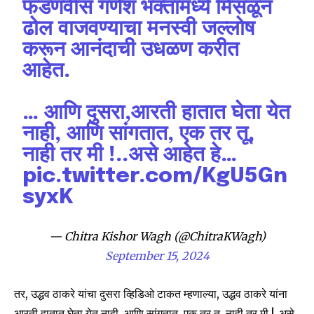
फडणवीस गणेश भक्तांमध्ये मिसळून
ढोल वाजवण्याचा मनस्वी जल्लोष
करून आनंदाची उधळण करीत
Join our community of
आहेत.
SUBSCRIBERS and be part of the
conversation.
… आणि दुसरा,आरती हातात घेता येत
To subscribe, simply enter your email address on our website
नाही, आणि सांगतात, एक तर तू,
or click the subscribe button below. Don't worry, we respect
नाही तर मी !..असे आहेत हे…
your privacy and won't spam your inbox. Your information is
safe with us.
pic.twitter.com/KgU5Gn
syxK
— Chitra Kishor Wagh (@ChitraKWagh)
September 15, 2024
SUBSCRIBE
तर, उद्धव ठाकरे यांचा दुसरा व्हिडिओ टाकत म्हणाल्या, उद्धव ठाकरे यांना
I've read and accept the
Privacy Policy
.
आरती हातात घेता येत नाही, आणि सांगतात, एक तर तू, नाही तर मी !..असे