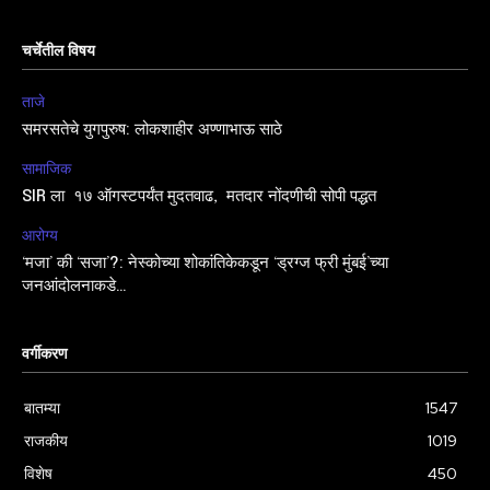
चर्चेतील विषय
ताजे
समरसतेचे युगपुरुष: लोकशाहीर अण्णाभाऊ साठे
सामाजिक
SIR ला १७ ऑगस्टपर्यंत मुदतवाढ, मतदार नोंदणीची सोपी पद्धत
आरोग्य
‘मजा’ की ‘सजा’?: नेस्कोच्या शोकांतिकेकडून ‘ड्रग्ज फ्री मुंबई’च्या
जनआंदोलनाकडे…
वर्गीकरण
बातम्या
1547
राजकीय
1019
विशेष
450