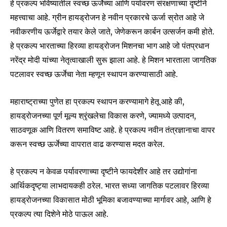
हे प्रकल्प भविष्यातील स्वच्छ ऊर्जेच्या आणि पर्यावरण संरक्षणाच्या दृष्टीने
महत्त्वाचा आहे. ग्रीन हायड्रोजन हे नवीन प्रकारचे ऊर्जा स्रोत आहे जे
नवीकरणीय ऊर्जेद्वारे तयार केले जाते, जेणेकरून कार्बन उत्सर्जन कमी होते.
हे प्रकल्प भारताच्या हिरव्या हायड्रोजन मिशनचा भाग आहे जो पंतप्रधान
नरेंद्र मोदी यांच्या नेतृत्वाखाली सुरू झाला आहे. हे मिशन भारताला जागतिक
पटलावर स्वच्छ ऊर्जेचा नेता म्हणून स्थापन करण्यासाठी आहे.
महाराष्ट्राच्या पुणेत हा प्रकल्प स्थापन करण्यामागे हेतू आहे की,
हायड्रोजनच्या पूर्ण मूल्य श्रृंखलेचा विकास करणे, ज्यामध्ये उत्पादन,
साठवणूक आणि वितरण समाविष्ट आहे. हे प्रकल्प नवीन तंत्रज्ञानाचा वापर
करून स्वच्छ ऊर्जेच्या वापरात वाढ करण्यास मदत करेल.
Join our community of
SUBSCRIBERS and be part of the
हे प्रकल्प न केवळ पर्यावरणाच्या दृष्टीने फायदेशीर आहे तर उद्योगांना
conversation.
आर्थिकदृष्ट्या लाभदायकही ठरेल. भारत सध्या जागतिक पटलावर हिरव्या
हायड्रोजनच्या विकासात मोठी भूमिका बजावण्याच्या मार्गावर आहे, आणि हे
To subscribe, simply enter your email address on our website
or click the subscribe button below. Don't worry, we respect
प्रकल्प त्या दिशेने मोठे पाऊल आहे.
your privacy and won't spam your inbox. Your information is