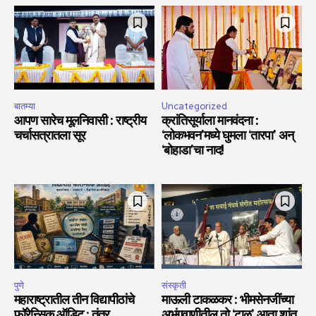
बातम्या
Uncategorized
आपण सारेच मूलनिवासी : राष्ट्रीय
क्रांतिसूर्याला मानवंदना :
चर्चासत्रातला सूर
‘लोकभवन’मध्ये घुमला ‘तारपा’ अन्
‘बोहाडा’चा नाद!
पुणे
संस्कृती
महाराष्ट्रातील तीन विद्यापीठांचे
माऊली टाकळकर : भीमसेनजींच्या
फॉरेन्सिक ऑडिट : तंत्र
अभंगवाणीतील तो ‘टाळ’ आता शांत