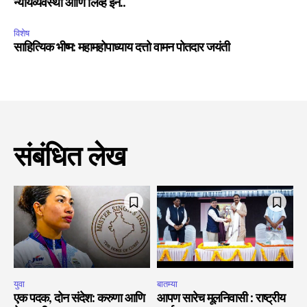
न्यायव्यवस्था आणि लिव्ह इन..
विशेष
साहित्यिक भीष्म: महामहोपाध्याय दत्तो वामन पोतदार जयंती
संबंधित लेख
युवा
बातम्या
एक पदक, दोन संदेश: करुणा आणि
आपण सारेच मूलनिवासी : राष्ट्रीय