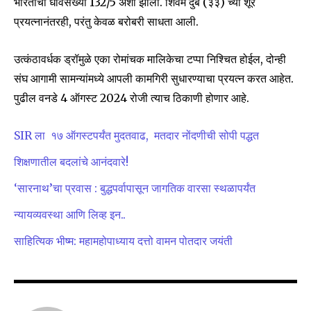
SUBSCRIBERS and be part of the
भारताची धावसंख्या 132/5 अशी झाली. शिवम दुबे (३३) च्या शूर
conversation.
प्रयत्नानंतरही, परंतु केवळ बरोबरी साधता आली.
To subscribe, simply enter your email address on our website
उत्कंठावर्धक ड्रॉमुळे एका रोमांचक मालिकेचा टप्पा निश्चित होईल, दोन्ही
or click the subscribe button below. Don't worry, we respect
your privacy and won't spam your inbox. Your information is
संघ आगामी सामन्यांमध्ये आपली कामगिरी सुधारण्याचा प्रयत्न करत आहेत.
safe with us.
पुढील वनडे 4 ऑगस्ट 2024 रोजी त्याच ठिकाणी होणार आहे.
SIR ला १७ ऑगस्टपर्यंत मुदतवाढ, मतदार नोंदणीची सोपी पद्धत
शिक्षणातील बदलांचे आनंदवारे!
SUBSCRIBE
‘सारनाथ’चा प्रवास : बुद्धपर्वापासून जागतिक वारसा स्थळापर्यंत
न्यायव्यवस्था आणि लिव्ह इन..
I've read and accept the
Privacy Policy
.
साहित्यिक भीष्म: महामहोपाध्याय दत्तो वामन पोतदार जयंती
6,300
32,111
75
Fans
Followers
Followers