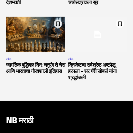
देशभक्ती
चर्चासत्रातला सूर
खेळ
खेळ
जागतिक बुद्धिबळ दिन: चतुरंग ते चेस
क्रिकेटचा सर्वश्रेष्ठ अष्टपैलू
आणि भारताचा गौरवशाली इतिहास
हरपला – सर गॅरी सोबर्स यांना
श्रद्धांजली
NB मराठी