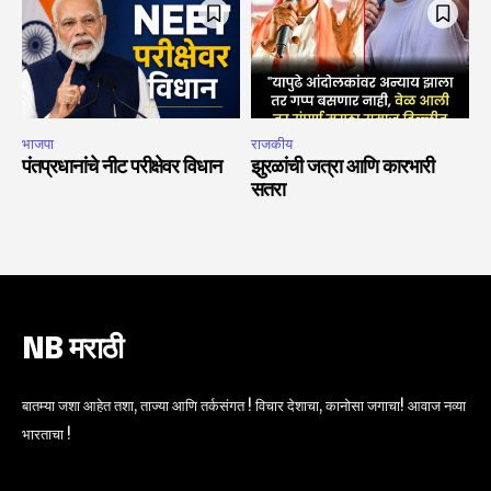
भाजपा
राजकीय
पंतप्रधानांचे नीट परीक्षेवर विधान
झुरळांची जत्रा आणि कारभारी
सतरा
NB मराठी
बातम्या जशा आहेत तशा, ताज्या आणि तर्कसंगत ! विचार देशाचा, कानोसा जगाचा! आवाज नव्या
भारताचा !