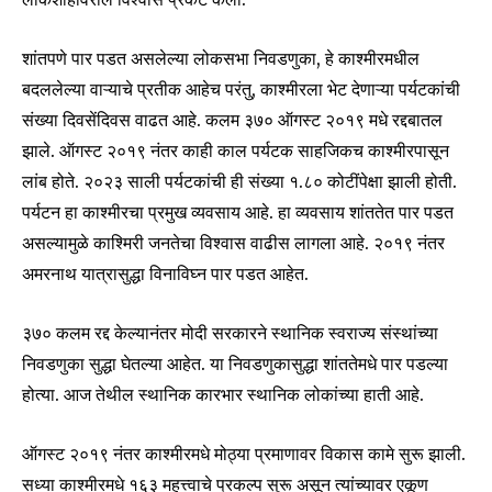
To subscribe, simply enter your email address on our website
or click the subscribe button below. Don't worry, we respect
शांतपणे पार पडत असलेल्या लोकसभा निवडणुका, हे काश्मीरमधील
your privacy and won't spam your inbox. Your information is
बदललेल्या वाऱ्याचे प्रतीक आहेच परंतु, काश्मीरला भेट देणाऱ्या पर्यटकांची
safe with us.
संख्या दिवसेंदिवस वाढत आहे. कलम ३७० ऑगस्ट २०१९ मधे रद्दबातल
झाले. ऑगस्ट २०१९ नंतर काही काल पर्यटक साहजिकच काश्मीरपासून
लांब होते. २०२३ साली पर्यटकांची ही संख्या १.८० कोटींपेक्षा झाली होती.
पर्यटन हा काश्मीरचा प्रमुख व्यवसाय आहे. हा व्यवसाय शांततेत पार पडत
SUBSCRIBE
असल्यामुळे काश्मिरी जनतेचा विश्वास वाढीस लागला आहे. २०१९ नंतर
अमरनाथ यात्रासुद्धा विनाविघ्न पार पडत आहेत.
I've read and accept the
Privacy Policy
.
३७० कलम रद्द केल्यानंतर मोदी सरकारने स्थानिक स्वराज्य संस्थांच्या
निवडणुका सुद्धा घेतल्या आहेत. या निवडणुकासुद्धा शांततेमधे पार पडल्या
6,300
32,111
75
होत्या. आज तेथील स्थानिक कारभार स्थानिक लोकांच्या हाती आहे.
Fans
Followers
Followers
ऑगस्ट २०१९ नंतर काश्मीरमधे मोठ्या प्रमाणावर विकास कामे सुरू झाली.
सध्या काश्मीरमधे १६३ महत्त्वाचे प्रकल्प सुरू असून त्यांच्यावर एकूण