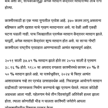
बाब अशी की, सायंकाळीसुद्धा अनेक मतदान केंद्रांवर मतदारांच्या लांब रांगा
होत्या.
काश्मीरसाठी हा एक नव्या युगातील प्रवेश आहे. ३७० कलम लागू असताना
बहिष्कार आणि दहशत याचे ग्रहण मतदानावर असे. या वेळी अशी एकही
घटना घडली नाही. पाच जिल्ह्यातील प्रत्येक मतदान केंद्रावर मतदान झाले.
यापूर्वी, अनेक मतदान केंद्रांवर शून्य मतदान होत असे. या साऱ्या गोष्टी
काश्मीरला राष्ट्रीय प्रवाहात आणण्यासाठी अत्यंत महत्त्वपूर्ण आहेत.
२०१९ साली ३७.४१ % मतदान झाले होते तर २०१४ साली हे प्रमाण
३८.९६ % होते. १९८० चा अपवाद वगळता काश्मीरमधे कायम ४० % ते
५० % मतदान झाले आहे. या पार्श्वभूमीवर, २०२४ चे चित्र अत्यंत
आशादयकच नव्हे तर प्रचंड उत्साहवर्धक आहे. निवडणूक आयोगाने मतदान
वाढीसाठी जागरुकता निर्माण करण्याचे खूप प्रयत्न घेतले. त्याला कोठेही
Join our community of
अडथळा आला नाही. पहेलगाम येथे तीन दिवसांपूर्वी अतिरेकी हल्ला झाला
SUBSCRIBERS and be part of the
होता. त्याला कोणतीही भीड न घालता काश्मिरी जनेतेने आपला
conversation.
लोकशाहीवरील विश्वास प्रकट केला.