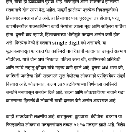
होते, याचा हा ढळढळीत पुरावा आहे. उत्साहात आणि शांततेमधे झालेल्या
मतदानाचे दोन खास पैलू आहेत. यापूर्वी झालेल्या प्रत्येक निवडणुकीमधे
हिंसाचार हमखास होत असे. हा हिंसाचार पाक पुरस्कृत तर होताच, परंतु
काश्मीरमधील पाकधार्जिण्या काही नेत्यांचा त्याला मूक आणि सक्रिय पाठिंबा
होता. दुसरी बाब म्हणजे, हिंसाचाराच्या भीतीमुळे मतदान अत्यंत कमी होत
असे. कित्येक वेळी हे मतदान single digit मधे असायचे. या
भूतकाळापासून फारकत घेत काश्मिरी नागरिकांनी मतदानात उस्फूर्त सहभाग
नोंदविला. याचे दोन अर्थ निघतात. पहिला असा की, काश्मिरमधे अतिरेकी
आणि त्यांचे सहानुभूतीदार यांचे महत्त्व कमी झाले आहे. दुसरा अर्थ असा की,
काश्मिरी जनतेचा मोदी सरकारने सुरू केलेल्या लोकशाही प्रक्रियेवर संपूर्ण
विश्वास आहे. थोडक्यात, कलम ३७० हटविण्याच्या निर्णयाला काश्मिरी
जनतेने मनापासून समर्थन दिले आहे. घटना आणि लोकशाहीच्या नावाने गळा
काढणाऱ्या हितसंबंधी लोकांनी याची दाखल घेणे अत्यंत आवश्यक आहे.
काही आकडेवारी लक्षणीय आहे. बारामुल्ला, कुपवाडा, बंदीपोरा, बडगाम या
जिल्ह्यातील लोकसभा मतदारसंघात तब्बल ५९ % मतदान झाले आहे. विशेष