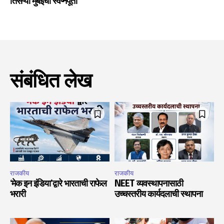
तिसऱ्या मुंबईची स्वप्नपूर्ती
संबंधित लेख
राजकीय
राजकीय
‘मेक इन इंडिया’द्वारे भारताची राफेल
NEET व्यवस्थापनासाठी
भरारी
उच्चस्तरीय कार्यदलाची स्थापना