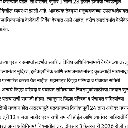
क्ती करण्यात येईल. साधारणत: सुमारे 1 लाख 28 हजार इतक्या निवडणूक
तीदेखील व्यवस्था झाली आहे. आवश्यक तेवढ्या मनुष्यबळाच्या उपलब्धतेबाब
ाधिकाऱ्यांना वेळोवेळी निर्देश देण्यात आले आहेत; तसेच त्यासंदर्भात वेळोवे
 आहेत.
ांच्या प्रचार समाप्तीसंदर्भात संबंधित विविध अधिनियमांमध्ये वेगवेगळ्या तरतु
्यानंतर मुद्रित, इलेक्ट्रॉनिक आणि समाजमाध्यमांसह कुठल्याही माध्यमाद्वा
ा प्रसारित करता येत नाहीत. महाराष्ट्र जिल्हा परिषदा व पंचायत समिती
वये जिल्हा परिषदा व पंचायत समित्यांच्या निवडणुकांसाठीच्या मतदान सुर
र प्राचाराची समाप्ती होईल. त्यानुसार जिल्हा परिषदा व पंचायत समित्यांच्या
ोजी मतदान होत असल्यामुळे मतदानाच्या दिनांकापूर्वी 24 तास अगोदर म्हण
ात्री 12 वाजता जाहीर प्रचाराची समाप्ती होईल आणि त्यानंतर जाहिरातींच
परंतु अन्य अधिनियम/ नियमांतील तरतुदींनुसार 3 फेब्रुवारी 2026 रोजी रा