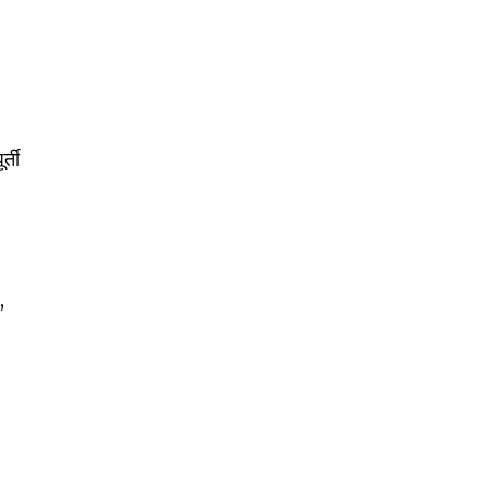
र्ती
,