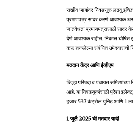
the subscribe button below. Don'
won't spam your inbox. Your infor
राखीव जागांवर निवडणूक लढवू इच्छिण
प्रमाणपत्र सादर करणे आवश्यक असत
जातवैधता प्रमाणपत्रासाठी सादर केल
देणे आवश्यक राहील. निकाल घोषित झा
6,300
करू शकलेल्या संबंधित उमेदवाराची निव
Fans
मतदान केंद्र आणि ईव्हीएम
जिल्हा परिषदा व पंचायत समित्यांच्य
आहे. या निवडणुकांसाठी पुरेशा इलेक्
हजार 537 कंट्रोल युनिट आणि 1 ला
1 जुलै 2025 ची मतदार यादी