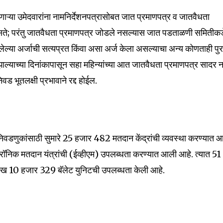
t worry, we respect your privacy and
I've read and a
mation is safe with us.
ाऱ्या उमेदवारांना नामनिर्देशनपत्रासोबत जात प्रमाणपत्र व जातवैधता
े; परंतु जातवैधता प्रमाणपत्र जोडले नसल्यास जात पडताळणी समितीकड
ेल्या अर्जाची सत्यप्रत किंवा असा अर्ज केला असल्याचा अन्य कोणताही पुर
ल्याच्या दिनांकापासून सहा महिन्यांच्या आत जातवैधता प्रमाणपत्र सादर 
32,111
ड भूतलक्षी प्रभावाने रद्द होईल.
Followers
ा निवडणुकांसाठी सुमारे 25 हजार 482 मतदान केंद्रांची व्यवस्था करण्यात 
ट्रॉनिक मतदान यंत्रांची (ईव्हीएम) उपलब्धता करण्यात आली आहे. त्यात 51
ख 10 हजार 329 बॅलेट युनिटची उपलब्धता केली आहे.