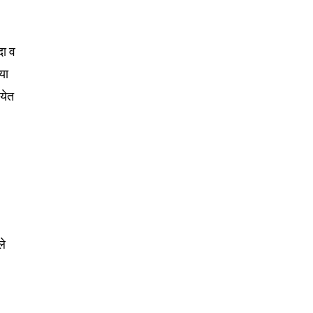
दा व
या
 येत
ले