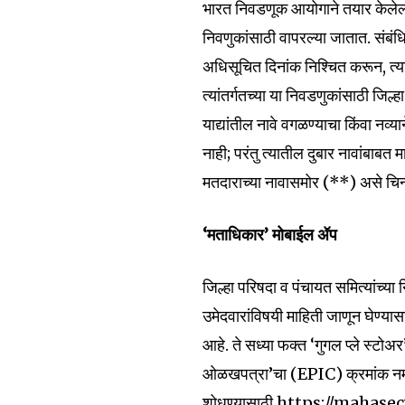
भारत निवडणूक आयोगाने तयार केलेल्या
निवणुकांसाठी वापरल्या जातात. संबं
अधिसूचित दिनांक निश्चित करून, त्या
त्यांतर्गतच्या या निवडणुकांसाठी जि
याद्यांतील नावे वगळण्याचा किंवा नव्
नाही; परंतु त्यातील दुबार नावांबाबत 
मतदाराच्या नावासमोर (**) असे चिन
‘मताधिकार’ मोबाईल ॲप
जिल्हा परिषदा व पंचायत समित्यांच्य
उमेदवारांविषयी माहिती जाणून घेण्य
आहे. ते सध्या फक्त ‘गुगल प्ले स्टो
ओळखपत्रा’चा (EPIC) क्रमांक नमू
शोधण्यासाठी https://mahasecvo