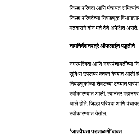
जिल्हा परिषदा आणि पंचायत समित्यांच
जिल्हा परिषदेच्या निवडणूक विभागासा
मतदाराने दोन मते देणे अपेक्षित असते.
नामनिर्देशनपत्रे ऑफलाईन पद्धतीने
नगरपरिषदा आणि नगरपंचायतींच्या निवड
सुविधा उपलब्ध करून देण्यात आली हो
निवडणुकांच्या शेवटच्या टप्प्यात पारं
स्वीकारण्यात आली. त्यानंतर महानगर
Join our commu
आले होते. जिल्हा परिषदा आणि पंचाय
SUBSCRIBERS an
स्वीकारण्यात येतील.
of the conversa
‘जातवैधता पडताळणी’बाबत
To subscribe, simply enter your e