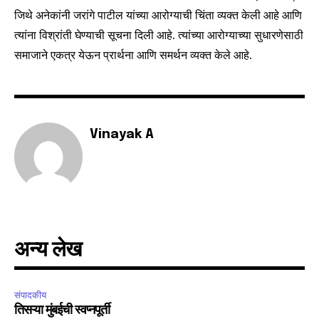
your privacy and won't spam your inbox. Your information is
जिथे अनेकांनी जरांगे पाटील यांच्या आरोग्याची चिंता व्यक्त केली आहे आणि
safe with us.
त्यांना विश्रांती घेण्याची सूचना दिली आहे. त्यांच्या आरोग्याच्या सुधारणेसाठी
समाजाने एकत्र येऊन प्रार्थना आणि समर्थन व्यक्त केले आहे.
SUBSCRIBE
Vinayak A
I've read and accept the
Privacy Policy
.
6,300
32,111
75
Fans
Followers
Followers
अन्य लेख
संपादकीय
तिसऱ्या मुंबईची स्वप्नपूर्ती