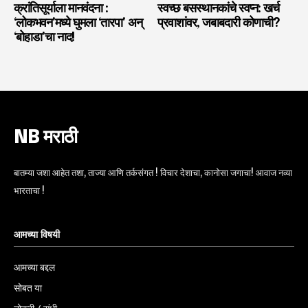
क्रांतिसूर्याला मानवंदना :
स्वच्छ बसस्थानकांचे स्वप्न: खर्च
‘लोकभवन’मध्ये घुमला ‘तारपा’ अन्
प्रवाशांवर, जबाबदारी कोणाची?
‘बोहाडा’चा नाद!
NB मराठी
बातम्या जशा आहेत तशा, ताज्या आणि तर्कसंगत ! विचार देशाचा, कानोसा जगाचा! आवाज नव्या
भारताचा !
आमच्या विषयी
आमच्या बद्दल
सोबत या