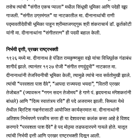
तसेच त्यांची “संगीत एकच प्याला” मधील सिंधूची भूमिका आणि पदेही खूप
गाजली. “संगीत उग्रमंगल” या नाटकातील मा. दीनानाथांची राणी
6,300
32,111
75
Fans
Followers
Followers
पद्मावतीदेवीची भूमिका पाहून श्रीमतजगद्गुरू श्री शंकराचार्य डॉ. कूर्तकोटी
यांनी मा. दीनानाथांना “संगीतरत्न” ही पदवी बहाल केली.
निर्भयी वृत्ती, प्रखर राष्ट्रभक्ती
१९२६ मध्ये मा. दीनानाथ हे पंडित रामकृष्णबुवा वझे यांचा विधिपूर्वक गंडाबंध
शागीर्द झाले. त्यानंतर १९२७ रोजी “संगीत रणदुंदुभी” नाटकात मा.
दीनानाथांनी तेजस्विनीची भूमिका केली, त्यामुळे त्यांचे नाव सर्वतोमुखी झाले.
त्यांची “परवशता पाश दैवे”, “आपदा राज्यपदा भयदा”, “वितरी प्रखर
तेजोबल” (ज्यावरून “गगन सदन तेजोमय” हे गाणे पं. हृदयनाथ मंगेशकरांनी
बांधले) आणि “दिव्य स्वातंत्र्य रवि” ही पदे अजरामर झाली. सिमला येथे
तेथील ब्रिटिश गव्हर्नरासाठी आयोजित कार्यक्रमात मा. दीनानाथांनी
अतिशय निर्भयपणे परकीय सत्ता ही या देशावरचा कलंक कसा आहे हे विशद
करणारे “परवशता पाश दैवे” हे पद मोठ्या तडफदारपणे गायले होते. यातून
त्यांची निर्भयी वृत्ती आणि प्रखर राष्ट्रभक्ती दिसून आली.