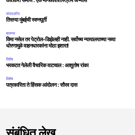
कातकरी समाज : एक मानववंशशास्त्रीय अभ्यास
संपादकीय
तिसऱ्या मुंबईची स्वप्नपूर्ती
बातम्या
विमा नसेल तर पेट्रोल-डिझेलही नाही. सर्वोच्च न्यायालयाच्या नव्या
धोरणामुळे वाहनधारकांना मोठा इशारा!
विशेष
भरकटत गेलेली वैचारिक वाटचाल : आशुतोष रांका
विशेष
पत्रकारिता ते हिंसक आंदोलन : सौरव दास
संबंधित लेख