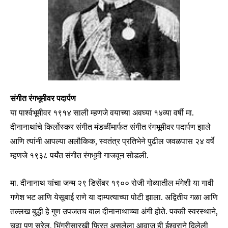
संगीत रंगभूमीवर पदार्पण
या पार्श्वभूमीवर १९१४ साली म्हणजे वयाच्या अवघ्या १४व्या वर्षी मा.
दीनानाथांचे किर्लोस्कर संगीत मंडळींमार्फत संगीत रंगभूमीवर पदार्पण झाले
आणि त्यांनी आपल्या अलौकिक, स्वतंत्र प्रतिभेने पुढील जवळपास २४ वर्षे
म्हणजे १९३८ पर्यंत संगीत रंगभूमी गाजवून सोडली.
मा. दीनानाथ यांचा जन्म २९ डिसेंबर १९०० रोजी गोव्यातील मंगेशी या गावी
गणेश भट आणि येसूबाई राणे या दाम्पत्याच्या पोटी झाला. अद्वितीय गळा आणि
तल्लख बुद्धी हे गुण उपजतच बाल दीनानाथाच्या अंगी होते. पक्की स्वरस्थाने,
चढा पण सुरेल, भिंगरीसारखी फिरत असलेला आवाज ही ईश्वराने दिलेली