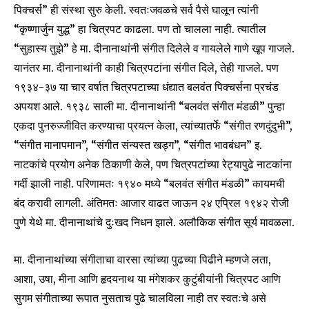
पिक्चर्स” ही संस्था सुरु केली. स्वतःजवळचे सर्व पैसे घालून त्यांनी
“कृष्णार्जुन युद्ध” हा चित्रपट काढला. पण तो चालला नाही. त्यातील
“सुहास्य तुझे” हे मा. दीनानाथांनी संगीत दिलेले व गायलेले गाणे खूप गाजले.
यानंतर मा. दीनानाथांनी काही चित्रपटांना संगीत दिले, तेही गाजले. पण
१९३४-३७ या चार वर्षात चित्रपटाच्या धंद्यात बलवंत पिक्चर्सना प्रचंड
अपयश आले. १९३८ साली मा. दीनानाथांनी “बलवंत संगीत मंडळी” पुन्हा
एकदा पुनरुज्जीवित करण्याचा प्रयत्न केला, त्यांच्यातर्फे “संगीत रणदुंदुभी”,
“संगीत मानापमान”, “संगीत संन्यस्त खड्ग”, “संगीत भावबंधन” इ.
नाटकांचे प्रयोग अनेक ठिकाणी केले, पण चित्रपटांच्या रेट्यापुढे नाटकांना
गर्दी झाली नाही. परिणामतः १९४० मध्ये “बलवंत संगीत मंडळी” कायमची
बंद करावी लागली. अंतिमतः आजार वाढत जाऊन २४ एप्रिल १९४२ रोजी
पुणे येथे मा. दीनानाथांचे दुःखद निधन झाले. अलौकिक संगीत सूर्य मावळला.
मा. दीनानाथांच्या संगीताचा वारसा त्यांच्या पुढच्या पिढीने म्हणजे लता,
आशा, उषा, मीना आणि हृदयनाथ या मंगेशकर कुटुंबीयांनी चित्रपट आणि
सुगम संगीताच्या रूपात नुसताच पुढे चालविला नाही तर स्वतःचे असे