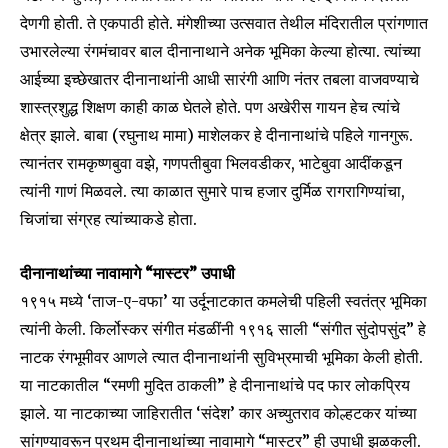
देणगी होती. ते एकपाठी होते. मंगेशीच्या उत्सवात तेथील मंदिरातील प्रांगणात
उभारलेल्या रंगमंचावर बाल दीनानाथाने अनेक भूमिका केल्या होत्या. त्यांच्या
आईच्या इच्छेखातर दीनानाथांनी आधी सारंगी आणि नंतर तबला वाजवण्याचे
शास्त्रशुद्ध शिक्षण काही काळ घेतले होते. पण अखेरीस गायन हेच त्यांचे
क्षेत्र झाले. बाबा (रघुनाथ मामा) माशेलकर हे दीनानाथांचे पहिले गानगुरू.
त्यानंतर रामकृष्णबुवा वझे, गणपतीबुवा भिलवडीकर, भाटेबुवा आदींकडून
त्यांनी गाणं मिळवले. त्या काळात सुमारे पाच हजार दुर्मिळ रागरागिण्यांचा,
चिजांचा संग्रह त्यांच्याकडे होता.
दीनानाथांच्या नावामागे “मास्टर” उपाधी
१९१५ मध्ये ‘ताज-ए-वफा’ या उर्दूनाटकात कमलेची पहिली स्वतंत्र भूमिका
त्यांनी केली. किर्लोस्कर संगीत मंडळींनी १९१६ साली “संगीत सुंदोपसुंद” हे
नाटक रंगभूमीवर आणले त्यात दीनानाथांनी सुविभ्रमाची भूमिका केली होती.
या नाटकातील “रमणी मुदित ठाकली” हे दीनानाथांचे पद फार लोकप्रिय
झाले. या नाटकाच्या जाहिरातीत ‘संदेश’ कार अच्युतराव कोल्हटकर यांच्या
सांगण्यावरून प्रथम दीनानाथांच्या नावामागे “मास्टर” ही उपाधी झळकली.