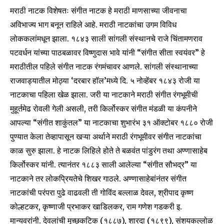
मराठी नाटक विशेषतः संगीत नाटक हे मराठी माणसाच्या जीवनाचा
अविभाज्य भाग बनून राहिले आहे. मराठी नाटकांचा उगम विविध
लोककलांमधून झाला. १८४३ साली सांगली संस्थानचे राजे चिंतामणराव
पटवर्धन यांच्या पाठबळावर विष्णुदास भावे यांनी “संगीत सीता स्वयंवर” हे
मराठीतील पहिले संगीत नाटक रंगमंचावर आणले. सांगली संस्थानाच्या
राजवाड्यातील मोठ्या ‘दरबार हॉल’मध्ये दि. ५ नोव्हेंबर १८४३ रोजी या
नाटकाचा पहिला खेळ झाला. जरी या नाटकाने मराठी संगीत रंगभूमीची
मुहूर्तमेढ रोवली गेली असली, तरी किर्लोस्कर संगीत मंडळी या कंपनीने
आपल्या “संगीत शाकुंतल” या नाटकाचा शुभारंभ ३१ ऑक्टोबर १८८० रोजी
पुण्यात केला तेव्हापासून खऱ्या अर्थाने मराठी रंगभूमीवर संगीत नाटकांचा
काळ सुरु झाला. हे नाटक लिहिले होते ते बळवंत पांडुरंग तथा अण्णासाहेब
किर्लोस्कर यांनी. त्यानंतर १८८३ साली आलेल्या “संगीत सौभद्र” या
नाटकाने तर लोकप्रियतेचे शिखर गाठले. अण्णासाहेबांनंतर संगीत
नाटकांची परंपरा पुढे वाढवली ती गोविंद बल्लाळ देवल, श्रीपाद कृष्ण
कोल्हटकर, कृष्णाजी प्रभाकर खाडिलकर, राम गणेश गडकरी इ.
मान्यवरांनी. देवलांची मृच्छकटिक (१८८७), शारदा (१८९९), संशयकल्लोळ