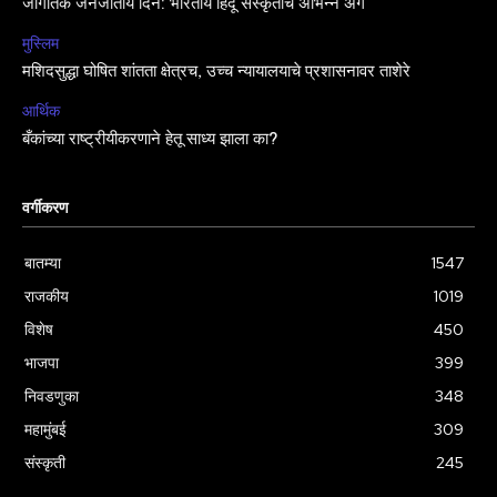
जागतिक जनजातीय दिन: भारतीय हिंदू संस्कृतीचे अभिन्न अंग
मुस्लिम
मशिदसुद्धा घोषित शांतता क्षेत्रच, उच्च न्यायालयाचे प्रशासनावर ताशेरे
आर्थिक
बँकांच्या राष्ट्रीयीकरणाने हेतू साध्य झाला का?
वर्गीकरण
बातम्या
1547
राजकीय
1019
विशेष
450
भाजपा
399
निवडणुका
348
महामुंबई
309
संस्कृती
245