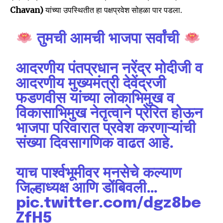
Chavan)
यांच्या उपस्थितीत हा पक्षप्रवेश सोहळा पार पडला.
तुमची आमची भाजपा सर्वांची
आदरणीय पंतप्रधान नरेंद्र मोदीजी व
आदरणीय मुख्यमंत्री देवेंद्रजी
फडणवीस यांच्या लोकाभिमुख व
विकासाभिमुख नेतृत्वाने प्रेरित होऊन
भाजपा परिवारात प्रवेश करणाऱ्यांची
संख्या दिवसागणिक वाढत आहे.
याच पार्श्वभूमीवर मनसेचे कल्याण
जिल्हाध्यक्ष आणि डोंबिवली…
pic.twitter.com/dgz8be
ZfH5