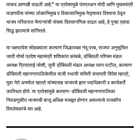
ताकद आणखी वाढली आहे.” या प्रवेशामुळे पंतप्रधान मोदी आणि मुख्यमंत्री
फडणवीस यांच्या लोकाभिमुख व विकासाभिमुख नेतृत्वावर विश्वास ठेवून
भाजप परिवारात येणाऱ्यांची संख्या दिवसागणिक वाढत आहे, हे पुन्हा एकदा
SUBSCRIBE
सिद्ध झाल्याचे सांगितले.
I've read and accept the
Privacy Policy
.
या पक्षप्रवेश सोहळ्याला कल्याण जिल्हाध्यक्ष नंदू परब, भाजपा अनुसूचित
जाती मोर्चा प्रदेश महामंत्री शशिकांत कांबळे, डोंबिवली पश्चिम मंडल
अध्यक्ष प्रियाताई जोशी, जुनी डोंबिवली मंडल अध्यक्ष पवन पाटील, कल्याण
6,300
32,111
75
डोंबिवली महानगरपालिकेतील माजी स्थायी समिती सभापती दिपेश म्हात्रे,
Fans
Followers
Followers
युवा नेते अनमोल म्हात्रे यांच्यासह भाजपचे इतर पदाधिकारी व कार्यकर्ते
उपस्थित होते. या प्रवेशामुळे कल्याण-डोंबिवली महानगरपालिका
निवडणुकीत भाजपची बाजू अधिक मजबूत होणार असल्याचे राजकीय
विश्लेषकांचे मत आहे.