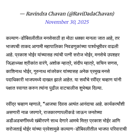
— Ravindra Chavan (@RaviDadaChavan)
November 30, 2025
कल्याण-डोंबिवलीतील मनसेसाठी हा मोठा धक्का मानला जात आहे, तर
भाजपची ताकद आगामी महापालिका निवडणुकांच्या पार्श्वभूमीवर वाढली
आहे. प्रकाश भोईर यांच्यासह त्यांची पत्नी सरोज भोईर, मनसेचे उपशहर
जिल्हाध्यक्ष श्रीकांत वारंगे, अशोक म्हात्रे, संदीप म्हात्रे, सचिन सणस,
Join our community of
काशिनाथ भोईर, गुरुनाथ मांजरेकर यांच्यासह अनेक प्रमुख मनसे
SUBSCRIBERS and be part of the
पदाधिकारी भाजपमध्ये दाखल झाले आहेत. या सर्वांचे रवींद्र चव्हाण यांनी
conversation.
पक्षात स्वागत करुन त्यांना पुढील वाटचालीस शुभेच्छा दिल्या.
To subscribe, simply enter your email address on our website
रवींद्र चव्हाण म्हणाले, “आजचा दिवस अत्यंत आनंदाचा आहे. कार्यकर्त्यांशी
or click the subscribe button below. Don't worry, we respect
your privacy and won't spam your inbox. Your information is
असणारी नाळ जपणारे, राजकारणापलीकडे जाऊन जनतेच्या
safe with us.
अडीअडचणींमध्ये खंबीरपणे साथ देणारे आमचे मित्र प्रकाश भोईर आणि
सरोजताई भोईर यांच्या प्रवेशामुळे कल्याण-डोंबिवलीतील भाजपा परिवाराची