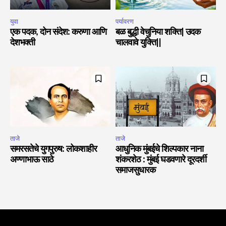
युवा
पर्यावरण
एक पदक, दोन संदेश: करुणा आणि
बळ बुद्धी वेचुनिया शक्ति| उदक
देशभक्ती
चालवावे युक्ति||
ताजे
ताजे
समरसतेचे युगपुरुष: लोकशाहीर
आधुनिक मुंबईचे शिल्पकार नाना
अण्णाभाऊ साठे
शंकरशेठ : मुंबई घडवणारे दूरदर्शी
समाजसुधारक