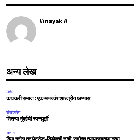
Vinayak A
SUBSCRIBE
I've read and accept the
Privacy Policy
.
अन्य लेख
6,300
32,111
75
Fans
Followers
Followers
विशेष
कातकरी समाज : एक मानववंशशास्त्रीय अभ्यास
संपादकीय
तिसऱ्या मुंबईची स्वप्नपूर्ती
बातम्या
विमा नसेल तर पेट्रोल-डिझेलही नाही. सर्वोच्च न्यायालयाच्या नव्या