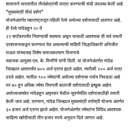
शासनाने भारतातील तीर्थक्षेत्रांची यात्रा करण्याची संधी उपलब्ध केली आहे.
“मुख्यमंत्री तीर्थ दर्शन”
योजनेअंतर्गत महाराष्ट्रातून पहिली रेल्वे अयोध्या दर्शनासाठी धावणार आहे.
ही रेल्वे नांदेडहून २० ते
२२ सप्टेंबरपर्यंत निघण्याची शक्यता असून यासाठी आवश्यक ती सर्व तयारी
प्रशासनाकडून करण्यात येत असल्याची माहिती जिल्हाधिकारी अभिजीत
राऊत यांच्यासह विशेष समाजकल्याण विभागाचे
सहायक आयुक्त एस. के. मिनगिरे यांनी दिली. या योजनेअंतर्गत नांदेड
जिल्ह्यात आतापर्यंत ७०० अर्ज प्राप्त झाले आहेत. त्यापैकी २०० अर्ज पात्र
Join our community of
ठरले आहेत. यातील १०० ज्येष्ठांनी अयोध्या दर्शनाचा पर्याय निवडला आहे
SUBSCRIBERS and be part of the
तर ७० हून अधिक ज्येष्ठ तिरुपती बालाजी दर्शनासाठी इच्छुक आहेत.
conversation.
अयोध्यासमवेत नांदेडहून अमृतसर येथील सुवर्णमंदिर दर्शनासाठीही तयारी
To subscribe, simply enter your email address on our website
केली जात आहे. दरम्यान, नांदेड जिल्ह्यात मुख्यमंत्री वयोश्री योजना अंतर्गत
or click the subscribe button below. Don't worry, we respect
३० हजार अर्ज प्राप्त झाले आहेत. योजनेअंतर्गत ज्येष्ठांना विविध आवश्यक
your privacy and won't spam your inbox. Your information is
safe with us.
साहित्य खरेदीसाठी तीन हजार रुपये अनुदान दिले जाणार आहे.