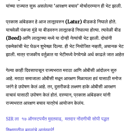
यांच्या राज्यात सुरू असलेल्या ‘आरक्षण बचाव’ मोर्चादरम्यान ही भेट झाली.
प्रकाश आंबेडकर हे आज लातूरवरुन
(Latur)
बीडकडे निघाले होते.
याचवेळी पंकजा मुंडे या बीडवरुन लातूरकडे निघाल्या होत्या. त्यावेळी बीड
(Beed)
आणि लातूरच्या मध्ये या दोन्ही नेत्यांची भेट झाली. दोघांनी
एकमेकांची भेट घेऊन शुभेच्छा दिल्या. ही भेट नियोजित नव्हती, अचानक भेट
झाली. मात्र राजकीय वर्तुळात या भेटीमध्ये वेगवेगळे अर्थ काढले जात आहेत
गेल्या काही दिवसापासून राज्यभरात मराठा आणि ओबीसी आंदोलन सुरु
आहे. मराठा समाजाला ओबीसी मधून आरक्षण मिळायला हवं यासाठी मनोज
Join our community of
जरंगे हे उपोषण केलं आहे. तर, दुसरीकडे लक्ष्मण हाके ओबीसी आरक्षण
SUBSCRIBERS and be part of the
वाचावं यासाठी उपोषण केलं होतं. दरम्यान, प्रकाश आंबेडकर यांनी
conversation.
राज्यभरात आरक्षण बचाव यात्रेचं आयोजन केलंय.
To subscribe, simply enter your email address on our website
SIR ला १७ ऑगस्टपर्यंत मुदतवाढ, मतदार नोंदणीची सोपी पद्धत
or click the subscribe button below. Don't worry, we respect
your privacy and won't spam your inbox. Your information is
शिक्षणातील बदलांचे आनंदवारे!