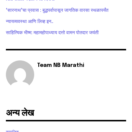
safe with us.
‘सारनाथ’चा प्रवास : बुद्धपर्वापासून जागतिक वारसा स्थळापर्यंत
न्यायव्यवस्था आणि लिव्ह इन..
साहित्यिक भीष्म: महामहोपाध्याय दत्तो वामन पोतदार जयंती
SUBSCRIBE
I've read and accept the
Privacy Policy
.
Team NB Marathi
6,300
32,111
75
Fans
Followers
Followers
अन्य लेख
सामाजिक