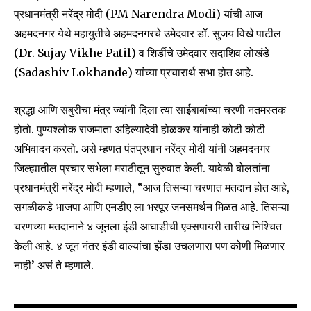
प्रधानमंत्री नरेंद्र मोदी (PM Narendra Modi) यांची आज
अहमदनगर येथे महायुतीचे अहमदनगरचे उमेदवार डॉ. सुजय विखे पाटील
(Dr. Sujay Vikhe Patil) व शिर्डीचे उमेदवार सदाशिव लोखंडे
(Sadashiv Lokhande) यांच्या प्रचारार्थ सभा होत आहे.
श्रद्धा आणि सबुरीचा मंत्र ज्यांनी दिला त्या साईबाबांच्या चरणी नतमस्तक
होतो. पुण्यश्लोक राजमाता अहिल्यादेवी होळकर यांनाही कोटी कोटी
अभिवादन करतो. असे म्हणत पंतप्रधान नरेंद्र मोदी यांनी अहमदनगर
Join our community of
जिल्ह्यातील प्रचार सभेला मराठीतून सुरुवात केली. यावेळी बोलतांना
SUBSCRIBERS and be part of the
प्रधानमंत्री नरेंद्र मोदी म्हणाले, “आज तिसऱ्या चरणात मतदान होत आहे,
conversation.
सगळीकडे भाजपा आणि एनडीए ला भरपूर जनसमर्थन मिळत आहे. तिसऱ्या
To subscribe, simply enter your email address on our website
चरणच्या मतदानाने ४ जूनला इंडी आघाडीची एक्सपायरी तारीख निश्चित
or click the subscribe button below. Don't worry, we respect
केली आहे. ४ जून नंतर इंडी वाल्यांचा झेंडा उचलणारा पण कोणी मिळणार
your privacy and won't spam your inbox. Your information is
नाही’ असं ते म्हणाले.
safe with us.