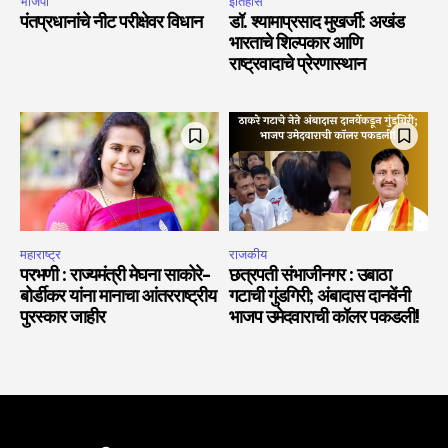
भाजपा
इतिहास
पंतप्रधानांचे नीट परीक्षेवर विधान
डॉ. श्यामाप्रसाद मुखर्जी: अखंड
भारताचे शिल्पकार आणि
राष्ट्रवादाचे प्रेरणास्थान
महाराष्ट्र
राजकीय
परभणी : राज्यमंत्री मेघना साकोरे-
छत्रपती संभाजीनगर : उबाठा
बोर्डीकर यांना मानाचा आंतरराष्ट्रीय
गटाची गुंडगिरी; अंबादास दानवेंनी
पुरस्कार जाहीर
भाजप उमेदवाराची कॉलर पकडली!