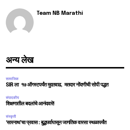
Team NB Marathi
SUBSCRIBE
I've read and accept the
Privacy Policy
.
अन्य लेख
6,300
32,111
75
Fans
Followers
Followers
सामाजिक
SIR ला १७ ऑगस्टपर्यंत मुदतवाढ, मतदार नोंदणीची सोपी पद्धत
संपादकीय
शिक्षणातील बदलांचे आनंदवारे!
संस्कृती
‘सारनाथ’चा प्रवास : बुद्धपर्वापासून जागतिक वारसा स्थळापर्यंत