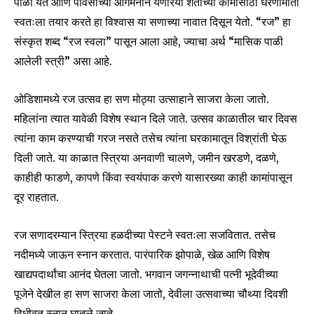
पाळी येते आणि पावसाच्या आगमनाने येणारया शेतीच्या कामांसाठी धरणीमाता
स्वतःला तयार करते हा विश्वास या सणाच्या नावात दिसून येतो. “रज” हा
संस्कृत शब्द “रज स्वला” पासून आला आहे, ज्याचा अर्थ “मासिक पाळी
आलेली स्त्री” असा आहे.
ओडिशामध्ये रज उत्सव हा सण मोठ्या उत्साहाने साजरा केला जातो.
महिलांना त्यात यावेळी विशेष स्थान दिले जाते. उत्सव काळातील चार दिवस
त्यांना काम करण्याची गरज नसते तसेच त्यांना घरकामातून विश्रांती घेऊ
दिली जाते. या काळात स्त्रिया अनवाणी चालणे, जमीन खरडणे, दळणे,
काहीही फाडणे, कापणे किंवा स्वयंपाक करणे यासारख्या काही कामांपासून
दूर राहतात.
Join our community of
रज सणादरम्यान स्त्रिया हळदीच्या पेस्टने स्वतःला सजवितात. तसेच
SUBSCRIBERS and be part of the
नदीमध्ये जाऊन स्नान करतात. पारंपारिक झोपाळे, खेळ आणि विशेष
conversation.
खाद्यपदार्थांचा आनंद घेतला जातो. भगवान जगन्नाथाची पत्नी भूदेवीच्या
पूजेने देखील हा सण साजरा केला जातो, देवीला उत्सवाच्या चौथ्या दिवशी
To subscribe, simply enter your email address on our website
विधीवत स्नान घातले जाते.
or click the subscribe button below. Don't worry, we respect