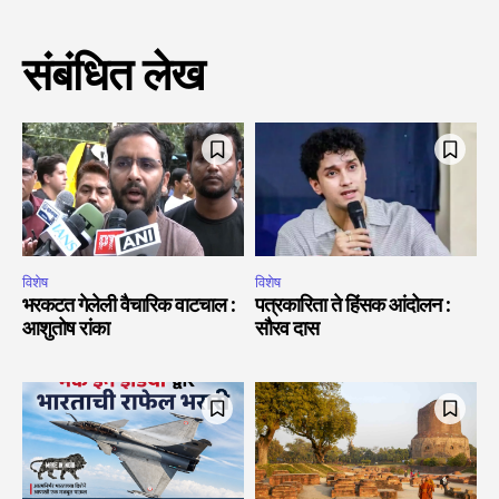
संबंधित लेख
विशेष
विशेष
भरकटत गेलेली वैचारिक वाटचाल :
पत्रकारिता ते हिंसक आंदोलन :
आशुतोष रांका
सौरव दास