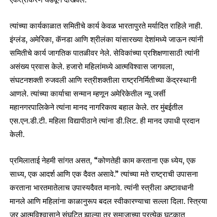
conversation.
त्यांच्या कार्यकाळात समितीचे कार्य केवळ भारतापुरते मर्यादित राहिले नाही.
To subscribe, simply enter your email address on our website
इंग्लंड, अमेरिका, कॅनडा आणि श्रीलंका यांसारख्या देशांमध्ये जाऊन त्यांनी
or click the subscribe button below. Don't worry, we respect
your privacy and won't spam your inbox. Your information is
समितीचे कार्य जागतिक पातळीवर नेले. सेविकांच्या प्रशिक्षणासाठी त्यांनी
safe with us.
असंख्य प्रवास केले. हजारो महिलांमध्ये आत्मविश्वास जागवला,
संघटनशक्ती रुजवली आणि स्त्रीशक्तीला राष्ट्रनिर्मितीच्या केंद्रस्थानी
आणले. त्यांच्या कार्याचा सन्मान म्हणून अमेरिकेतील न्यू जर्सी
महानगरपालिकेने त्यांना मानद नागरिकत्व बहाल केले. तर मुंबईतील
एस.एन.डी.टी. महिला विद्यापीठाने त्यांना डी.लिट. ही मानद उपाधी प्रदान
SUBSCRIBE
केली.
I've read and accept the
Privacy Policy
.
प्रमिलाताई नेहमी सांगत असत, “कोणतेही काम करताना एक ध्येय, एक
साध्य, एक आदर्श आणि एक दैवत असावे.” त्यांच्या मते राष्ट्राची उपासना
करताना भारतमातेलाच उपास्यदैवत मानावे. त्यांनी स्त्रीला अष्टावधानी
6,300
32,111
75
मानले आणि महिलांना काळानुरूप बदल स्वीकारण्याचा सल्ला दिला. स्त्रिया
Fans
Followers
Followers
जर आत्मविश्वासाने संघटित झाल्या तर समाजाच्या प्रत्येक घटकात