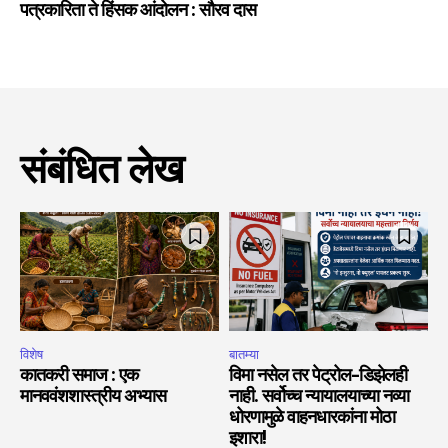
पत्रकारिता ते हिंसक आंदोलन : सौरव दास
संबंधित लेख
विशेष
बातम्या
कातकरी समाज : एक
विमा नसेल तर पेट्रोल-डिझेलही
मानववंशशास्त्रीय अभ्यास
नाही. सर्वोच्च न्यायालयाच्या नव्या
धोरणामुळे वाहनधारकांना मोठा
इशारा!