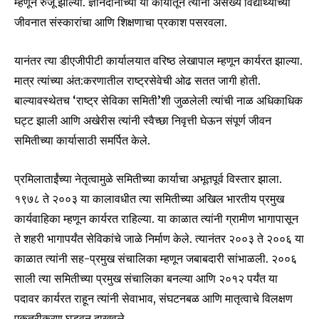
म्हणून रुजू झाल्या. ज्ञानदानाच्या या कार्यातून त्यांनी असंख्य विद्यार्थ्यांच्या
जीवनात संस्कारांचा आणि शिक्षणाचा प्रकाश पसरवला.
यानंतर त्या डीएजीपीटी कार्यालयात वरिष्ठ लेखापाल म्हणून कार्यरत झाल्या.
मात्र त्यांच्या अंत:करणातील राष्ट्रसेवेची ओढ सतत जागी होती.
बाल्यावस्थेतच ‘राष्ट्र सेविका समिती’शी जुळलेली त्यांची नाळ अधिकाधिक
घट्ट झाली आणि अखेरीस त्यांनी स्वैच्छा निवृत्ती घेऊन संपूर्ण जीवन
समितीच्या कार्यासाठी समर्पित केले.
प्रमिलाताईंच्या नेतृत्वामुळे समितीच्या कार्याचा अभूतपूर्व विस्तार झाला.
१९७८ ते २००३ या कालावधीत त्या समितीच्या अखिल भारतीय प्रमुख
कार्यवाहिका म्हणून कार्यरत राहिल्या. या काळात त्यांनी ग्रामीण भागापासून
ते शहरी भागापर्यंत सेविकांचे जाळे निर्माण केले. त्यानंतर २००३ ते २००६ या
काळात त्यांनी सह-प्रमुख संचालिका म्हणून जबाबदारी सांभाळली. २००६
साली त्या समितीच्या प्रमुख संचालिका बनल्या आणि २०१२ पर्यंत या
Join our community of
पदावर कार्यरत राहून त्यांनी सेवाभाव, संघटनबळ आणि मातृत्वाचे विलक्षण
SUBSCRIBERS and be part of the
एकत्रीकरण घडवून दाखवले.