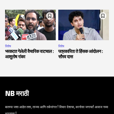
विशेष
विशेष
भरकटत गेलेली वैचारिक वाटचाल :
पत्रकारिता ते हिंसक आंदोलन :
आशुतोष रांका
सौरव दास
NB मराठी
बातम्या जशा आहेत तशा, ताज्या आणि तर्कसंगत ! विचार देशाचा, कानोसा जगाचा! आवाज नव्या
भारताचा !