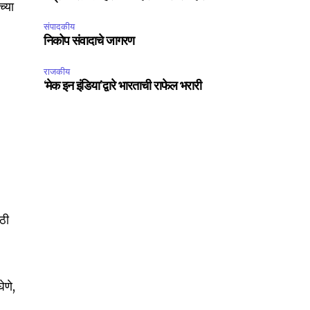
च्या
संपादकीय
निकोप संवादाचे जागरण
राजकीय
‘मेक इन इंडिया’द्वारे भारताची राफेल भरारी
SUBSCRIBE
ccept the
Privacy Policy
.
ाठी
ेणे,
75