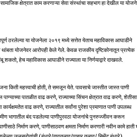
ामाजिक क्षेत्रात काम करणाऱ्या सेवा संस्थांचा सहभाग हा देखील या योजने
्त्वपूर्ण ठरलेल्या या योजनेला २०१९ मध्ये सत्तेत येताच महाविकास आघाडीने
nity of
थांबता योजनेवर आरोपही केले गेले. केवळ राजकीय दृष्टिकोनातून प्रत्येक
d be part
ू शकतो, हेच महाविकास आघाडीने राज्याला या निर्णयाद्वारे दाखवले.
tion.
mail address on our website or click
t worry, we respect your privacy and
योजना किती महत्त्वाची होती, ते समजून येते. पावसाचे जास्तीत जास्त पाणी
I've read and a
mation is safe with us.
ल पाण्याच्या पातळीत वाढ करणे, राज्याच्या सिंचन क्षेत्रात वाढ करणे, शेतीस
या कार्यक्षमतेत वाढ करणे, राज्यातील सर्वांना पुरेशा प्रमाणात पाणी उपलब्ध
रामीण भागातील बंद पडलेल्या पाणीपुरवठा योजनांचे पुनरुज्जीवन करून
पाणीसाठे निर्माण करणे, पाणीसाठवण क्षमता निर्माण करणारी नवीन कामे हाती घ
32,111
लेल्या जलस्रोतांची (बंधारे/गावतलाव/पाझर तलाव/ सिमेंट बंधारे)