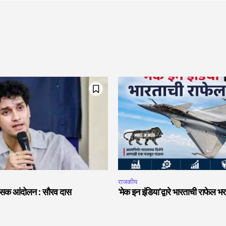
राजकीय
हिंसक आंदोलन : सौरव दास
‘मेक इन इंडिया’द्वारे भारताची राफेल भर