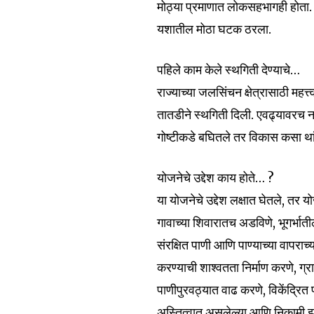
मोठ्या प्रमाणात लोकसहभागही होता. स
यशातील मोठा घटक ठरला.
पहिले काम केले स्थगिती देण्याचे…
राज्याच्या जलसिंचन क्षेत्रासाठी महत
Join our commu
तातडीने स्थगिती दिली. एवढ्यावरच न 
SUBSCRIBERS an
गोष्टीकडे बघितले तर विकास कसा थांब
of the conversa
योजनेचे उद्देश काय होते… ?
To subscribe, simply enter your e
the subscribe button below. Don'
या योजनेचे उद्देश लक्षात घेतले, तर 
won't spam your inbox. Your infor
गावाच्या शिवारातच अडविणे, भूगर्भाती
संरक्षित पाणी आणि पाण्याच्या वापराच्
करण्याची शाश्वतता निर्माण करणे, ग्
पाणीपुरवठ्यात वाढ करणे, विकेंद्रित 
6,300
अस्तित्वात असलेल्या आणि निकामी झा