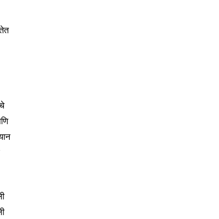
Followers
तेत
चे
आणि
ियान
ण
ली
ली