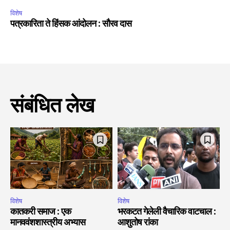
विशेष
पत्रकारिता ते हिंसक आंदोलन : सौरव दास
संबंधित लेख
विशेष
विशेष
कातकरी समाज : एक
भरकटत गेलेली वैचारिक वाटचाल :
मानववंशशास्त्रीय अभ्यास
आशुतोष रांका