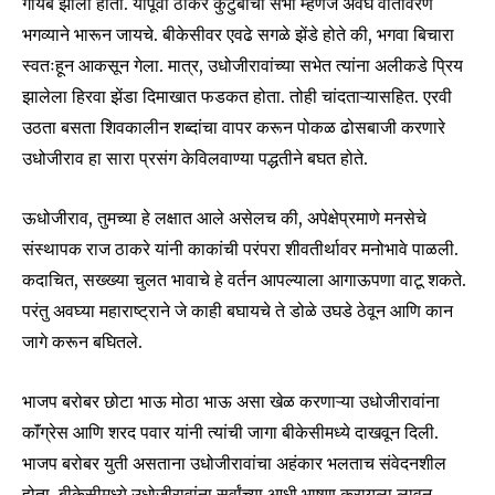
गायब झाला होता. यापूर्वी ठाकरे कुटुंबाची सभा म्हणजे अवघे वातावरण
भगव्याने भारून जायचे. बीकेसीवर एवढे सगळे झेंडे होते की, भगवा बिचारा
स्वतःहून आकसून गेला. मात्र, उधोजीरावांच्या सभेत त्यांना अलीकडे प्रिय
झालेला हिरवा झेंडा दिमाखात फडकत होता. तोही चांदताऱ्यासहित. एरवी
उठता बसता शिवकालीन शब्दांचा वापर करून पोकळ ढोसबाजी करणारे
उधोजीराव हा सारा प्रसंग केविलवाण्या पद्धतीने बघत होते.
ऊधोजीराव, तुमच्या हे लक्षात आले असेलच की, अपेक्षेप्रमाणे मनसेचे
संस्थापक राज ठाकरे यांनी काकांची परंपरा शीवतीर्थावर मनोभावे पाळली.
कदाचित, सख्ख्या चुलत भावाचे हे वर्तन आपल्याला आगाऊपणा वाटू शकते.
परंतु अवघ्या महाराष्ट्राने जे काही बघायचे ते डोळे उघडे ठेवून आणि कान
जागे करून बघितले.
भाजप बरोबर छोटा भाऊ मोठा भाऊ असा खेळ करणाऱ्या उधोजीरावांना
काॅंग्रेस आणि शरद पवार यांनी त्यांची जागा बीकेसीमध्ये दाखवून दिली.
Join our community of
भाजप बरोबर युती असताना उधोजीरावांचा अहंकार भलताच संवेदनशील
SUBSCRIBERS and be part of the
होता. बीकेसीमध्ये उधोजीरावांना सर्वांच्या आधी भाषण करायला लावून