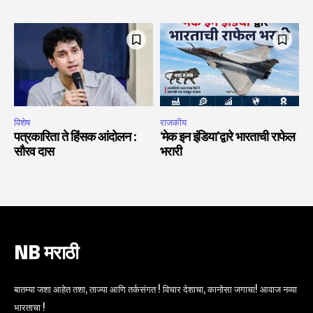
विशेष
राजकीय
पत्रकारिता ते हिंसक आंदोलन :
‘मेक इन इंडिया’द्वारे भारताची राफेल
सौरव दास
भरारी
NB मराठी
बातम्या जशा आहेत तशा, ताज्या आणि तर्कसंगत ! विचार देशाचा, कानोसा जगाचा! आवाज नव्या
भारताचा !