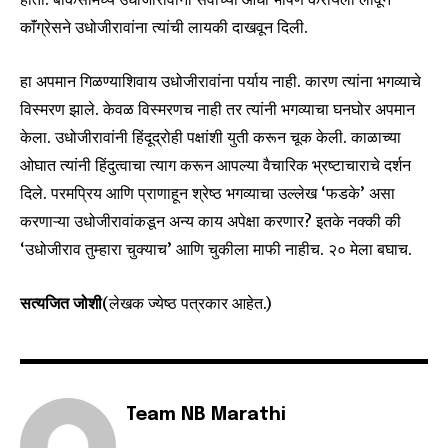
conversation.
काॅंग्रेसने उधोजीरावांना त्यांची लायकी दाखवून दिली.
To subscribe, simply enter your email address on our website
or click the subscribe button below. Don't worry, we respect
हा अपमान गिळण्याशिवाय उधोजीरावांना पर्याय नाही. कारण त्यांना भगव्याचे
your privacy and won't spam your inbox. Your information is
safe with us.
विस्मरण झाले. केवळ विस्मरणच नाही तर त्यांनी भगव्याचा घनघोर अपमान
केला. उधोजीरावांनी हिंदूद्रोही पक्षांशी युती करून चूक केली. काळाच्या
ओघात त्यांनी हिंदुत्वाचा त्याग करून आपल्या वैचारिक भ्रष्टाचाराचे दर्शन
दिले. परमप्रिय आणि प्राणाहून श्रेष्ठ भगव्याचा उल्लेख ‘फडके’ असा
करणाऱ्या उधोजीरावांकडून अन्य काय अपेक्षा करणार? इतके नक्की की
SUBSCRIBE
‘उधोजीराव तुम्हारा चुक्याच’ आणि चुकीला माफी नाहीच. २० मेला बघाच.
I've read and accept the
Privacy Policy
.
सत्यजित जोशी
(लेखक ज्येष्ठ पत्रकार आहेत.)
6,300
32,111
75
Fans
Followers
Followers
Team NB Marathi