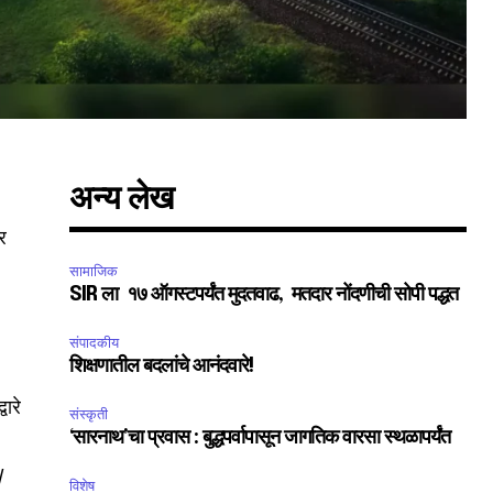
अन्य लेख
ार
सामाजिक
SIR ला १७ ऑगस्टपर्यंत मुदतवाढ, मतदार नोंदणीची सोपी पद्धत
संपादकीय
शिक्षणातील बदलांचे आनंदवारे!
वारे
संस्कृती
‘सारनाथ’चा प्रवास : बुद्धपर्वापासून जागतिक वारसा स्थळापर्यंत
/
विशेष