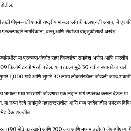
ध होतील.
ीसाठी पीएम-गती शक्ती राष्ट्रीय मास्टर प्लॅनची फलश्रुती असून, जे एकात
 प्रकल्पाद्वारे नागरिकांना, वस्तू आणि सेवांच्या वाहतुकीसाठी अखंड
nity of
d be part
tion.
राज्यांमधील या प्रकल्पाअंतर्गत सहा जिल्ह्यांचा समावेश असेल आणि भारतीय
मारे 309 किलोमीटरची भरही पडेल. या प्रकल्पामुळे 30 नवीन स्थानके बांधली
mail address on our website or click
मुळे सुमारे 1,000 गावे आणि सुमारे 30 लाख लोकसंख्येला जोडली जाऊ शकत
t worry, we respect your privacy and
I've read and a
mation is safe with us.
ैऋत्य भागाला मध्य भारताशी जोडणारा एक लहान मार्ग उपलब्ध करून देऊन या
या नव्या रेल्वे मार्गामुळे महाराष्ट्रातील आणि मध्य प्रदेशातील पर्यटक विव
या भेट देऊ शकतील.
32,111
्टरला (90 मोठे कारखाने आणि 700 लघु आणि मध्यम उद्योग) जेएनपीएच्या ग
Followers