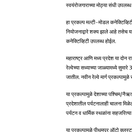
स्वयंरोजगाराच्या मोठ्या संधी उपलब्
हा प्रकल्प मल्टी-मोडल कनेक्टिव्हिट
नियोजनाद्वारे शक्य झाले आहे तसेच या
Join our commu
कनेक्टिव्हिटी उपलब्ध होईल.
SUBSCRIBERS an
of the conversa
महाराष्ट्र आणि मध्य प्रदेश या दोन 
रेल्वेच्या सध्याच्या जाळ्यामध्ये सु
To subscribe, simply enter your e
जातील. नवीन रेल्वे मार्ग प्रकल्पा
the subscribe button below. Don'
won't spam your inbox. Your infor
या प्रकल्पामुळे देशाच्या पश्चिम/न
प्रदेशातील पर्यटनालाही चालना मिळेल. 
पर्यटन व धार्मिक स्थळांना सहजरित्
6,300
या प्रकल्पामुळे पीथमपूर ऑटो क्लस
Fans