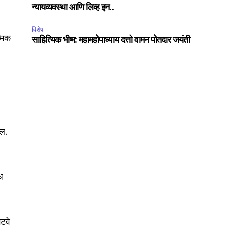
न्यायव्यवस्था आणि लिव्ह इन..
विशेष
्मिक
साहित्यिक भीष्म: महामहोपाध्याय दत्तो वामन पोतदार जयंती
SUBSCRIBE
ील.
ccept the
Privacy Policy
.
िध
75
ेटवे
Followers