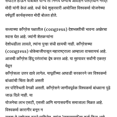
संघटित होऊन याबाबत योग्य तो निर्णय घेण्याचे आवाहन पंतप्रधान नरेंद्र
मोदी यांनी केलं आहे. वर्धा येथे शुक्रवारी आयोजित विश्वकर्मा योजनेच्या
वर्षपूर्ती कार्यक्रमात मोदी बोलत होते.
सध्याच्या कॉंग्रेस पक्षातील (congress) देशभक्तीची भावना अखेरचा
श्वास घेत आहे. ज्यांनी शेतकऱ्यांना
देशोधडीला लावले, त्यांना पुन्हा संधी द्यायची नाही. काँग्रेसच्या
(congress) धोकेबाजीपासून महाराष्ट्राला आम्हाला वाचवायचं आहे.
आजची काँग्रेस हिंदू परंपरांचा द्वेष करत आहे. या मुद्द्यावर सर्वांनी एकत्र
येवून
काँग्रेसला उत्तर द्यावे लागेल. यापूर्वीच्या आघाडी सरकारने जर विश्वकर्मा
बांधवांची चिंता केली असती
तर परिस्थिती वेगळी असती. काँग्रेसने जाणीवपूर्वक विश्वकर्मा बांधवाना पुढे
जाऊ दिले नाही. या
योजनेचा लाभ एसटी, एससी आणि मागासवर्गीय समाजाला मिळत आहे.
विश्वकर्मा कारागीर बनून न
Join our community of
राहता ते उद्योजक बनले पाहिजेत. त्यांना ‘एमएसएमई’चा दर्जा दिला आहे