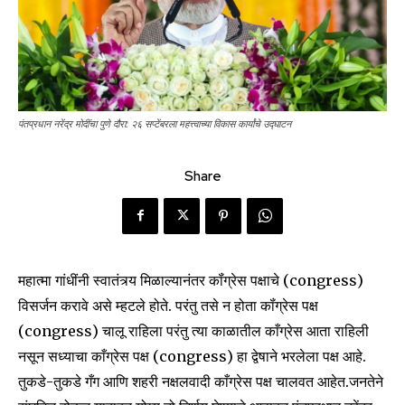
पंतप्रधान नरेंद्र मोदींचा पुणे दौरा: २६ सप्टेंबरला महत्त्वाच्या विकास कार्यांचे उद्घाटन
Share
महात्मा गांधींनी स्वातंत्र्य मिळाल्यानंतर कॉंग्रेस पक्षाचे (congress)
विसर्जन करावे असे म्हटले होते. परंतु तसे न होता कॉंग्रेस पक्ष
(congress) चालू राहिला परंतु त्या काळातील काँग्रेस आता राहिली
नसून सध्याचा काँग्रेस पक्ष (congress) हा द्वेषाने भरलेला पक्ष आहे.
तुकडे-तुकडे गँग आणि शहरी नक्षलवादी काँग्रेस पक्ष चालवत आहेत.जनतेने