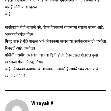
SUBSCRIBERS and be part of the
असही मोदी यांनी म्हटले
conversation.
आहे.
To subscribe, simply enter your email address on our website
or click the subscribe button below. Don't worry, we respect
यासोबतच मोदी म्हणाले की, पीएम विश्वकर्मा योजनेच्या यशाचा उत्सव आहे.
your privacy and won't spam your inbox. Your information is
अमरावतीमधील पीएम
safe with us.
मित्र पार्क हे मोठे पाऊल आहे. विश्वकर्मा योजनेच्या कार्यक्रमासाठी वर्ध्याला
निवडले आहे. वर्ध्यातून
गांधींनी ग्रामीण उद्योगांना चालना दिली होती. टेक्सटाईल क्षेत्रात पुन्हा
भारताला गौरव मिळवून देणार
SUBSCRIBE
आहे. विश्वकर्मा कामगारांचं जीवनमान उंचावणे हे आमचे ध्येय असल्याचे
त्यांनी सांगितले.
I've read and accept the
Privacy Policy
.
6,300
32,111
75
Vinayak A
Fans
Followers
Followers