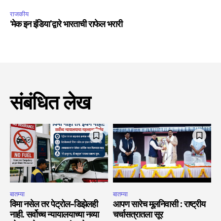
राजकीय
‘मेक इन इंडिया’द्वारे भारताची राफेल भरारी
संबंधित लेख
बातम्या
बातम्या
विमा नसेल तर पेट्रोल-डिझेलही
आपण सारेच मूलनिवासी : राष्ट्रीय
नाही. सर्वोच्च न्यायालयाच्या नव्या
चर्चासत्रातला सूर