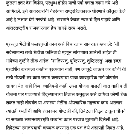
कुठला इतर देश चिडेल, प्रक्षुब्ध होईल याची पर्वा करता कामा नये असे
सांगितले. इथे सावरकरांनी नेहरुंच्या राष्ट्रहितकारक धोरणाचे कौतुक केले
आहे हे लक्षात घेणे गरजेचे आहे. भारताने केवळ स्वत:चे हित पाहावे आणि
आंतरराष्ट्रीय राजकारणात हेच नागडे सत्य असते.
प्रस्तुत भेटीची फलश्रुती काय असे विचारताच सावरकर म्हणाले: ’जी
सर्वसामान्य तत्त्वे भेटीचा फलितार्थ म्हणून सांगण्यात आलेली आहेत ती
भाषेच्या दृष्टीने ठीक आहेत. ‘शांतिरस्तु, पुष्टिरस्तु, तुष्टिरस्तु’ अशा इच्छा
प्रदर्शित करायला काहीच प्रत्यवाय नाही; पण त्यापुढे जाऊन जर कोणी ती
तत्त्वे मोडली तर काय उपाय करावयाचा याचा व्यावहारिक मार्ग जोपर्यंत
सांगता येत नाही किंवा त्याविषयी काही उघड योजना मांडली जात नाही व ती
योजना पार पाडण्याचे हिंदुस्थानच्या हितास अनुकूल असे दायित्व कोणी घेऊ
शकत नाही तोपर्यंत या असल्या भेटींना औपचारिक महत्त्वच काय असणार.
त्यांतही गंमतीची आणि शंकास्पद गोष्ट ही की, तिबेटला गिळून टाकून चीनने
या सगळ्या समानताप्रभृति तत्त्वांना काल परवाच मूठमाती दिलेली आहे.
तिबेटच्या स्वातंत्र्याची चळवळ करणारा एक पक्ष तेथे अद्यापही जिवंत आहे.