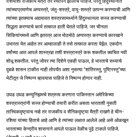
रशियाशी राजकीय मैत्री तर स्थापन झालीच पाहिजे. परंतु हिंदुस्थानांत
त्यांच्याप्रमाणेच अण्वस्त्रे, जंतु-शस्त्रे, वायु-शस्त्रे उत्पन्न करण्याची आणि
त्यांच्या इतक्याच अद्ययावत शस्त्रसामर्थ्याने हिंदुस्थानला सज्ज करण्याची
सिद्धता करण्याचे कार्य तत्काल हाती घेतले पाहिजे. जर चीनला
सिंकियांगमध्ये आणि इतरत्र आज मोठमोठे अण्वस्त्र करण्याचे कारखाने
उभारता येत आहेत तर आम्हालाही ते तसे तत्काल करता येईल. एकदोन
वर्षांच्या आत आपले शास्त्रज्ञ तशी शस्त्रास्त्रे करू शकतील क्वचित नवी
शोधू शकतील. परंतु जोवर त्या दिशेने एकही पाऊल, हे भारताचे सध्याचे
दुबळे शासन टाकीत नाही तोपर्यंत अशा नुसत्या ‘शांतिरस्तु, पुष्टिरस्तु’च्या
भेटीतून जे निष्पन्न व्हावयास पाहिजे ते निष्पन्न होणार नाही.
उघड उघड कम्युनिझमचे शत्रुत्व करणारा पाकिस्तान अमेरिकेच्या
शस्त्रास्त्रांनी सज्ज होण्याची तयारी करीत असता भारताशी नुसती
तात्त्विकदृष्ट्याच नव्हे तर राजकीय व सैनिकदृष्ट्या मैत्री राखणे हे चीन-
रशिया यांच्या हिताचे आहे आणि हे त्यांच्या लक्षात आलेले आहे असे ओळखून
भारताच्या केन्द्रीय शासनाने आपले पाऊल वेळीच पुढे टाकले पाहिजे.