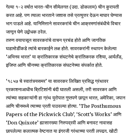
गेल्या १-२ वर्षात भारत-चीन सीमेलगत (उदा. डोकलाम) चीन कुरापती
करत आहे. पण त्याला भारताने जशास तसे प्रत्युत्तर देऊन माघार घेण्यास
भाग पाडले आहे. यानिमित्ताने सावरकरांचे चीन आक्रमणांसंबंधीचे विचार
जाणून घेणे उद्बोधक ठरेल.
तरुण वयापासून सावरकरांचे वाचन प्रचंड होते आणि जागतिक
घडामोडींकडे त्यांचे बारकाईने लक्ष होते. सावरकरांनी स्थापन केलेल्या
‘अभिनव भारत’ या क्रांतिकारक संघटनेचे क्रांतिकरक रशिया, आर्यलँड,
इजिप्त आणि चीनच्या क्रांतिकारक संघटनेच्या संपर्कात होते.
‘१८५७ चे स्वातंत्र्यसमर’ या सावरकर लिखित प्रसिद्ध ग्रंथावर
प्रकाशनाआधीच ब्रिटिशांनी बंदी घातली असली, तरी सावरकर आणि
त्यांच्या सहकाऱ्यांनी हा ग्रंथ युरोपात गुप्तपणे छापून भारत, अमेरिका, जपान
आणि चीनमध्ये त्याच्या प्रती पाठवल्या होत्या. ‘The Posthumous
Papers of the Pickwick Club’, ‘Scott’s Works’ आणि
‘Don Quixote’ ह्यासारख्या निरुपद्रवी आणि बनावट नावासह
छापलेल्या कलात्मक वेष्टनात या इंग्रजी ग्रंथाच्या प्रती लपवून, खोटी