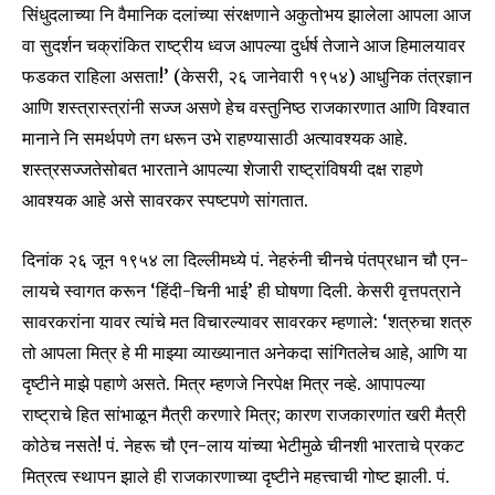
सिंधुदलाच्या नि वैमानिक दलांच्या संरक्षणाने अकुतोभय झालेला आपला आज
वा सुदर्शन चक्रांकित राष्ट्रीय ध्वज आपल्या दुर्धर्ष तेजाने आज हिमालयावर
फडकत राहिला असता!’ (केसरी, २६ जानेवारी १९५४) आधुनिक तंत्रज्ञान
आणि शस्त्रास्त्रांनी सज्ज असणे हेच वस्तुनिष्ठ राजकारणात आणि विश्वात
मानाने नि समर्थपणे तग धरून उभे राहण्यासाठी अत्यावश्यक आहे.
शस्त्रसज्जतेसोबत भारताने आपल्या शेजारी राष्ट्रांविषयी दक्ष राहणे
आवश्यक आहे असे सावरकर स्पष्टपणे सांगतात.
दिनांक २६ जून १९५४ ला दिल्लीमध्ये पं. नेहरुंनी चीनचे पंतप्रधान चौ एन-
लायचे स्वागत करून ‘हिंदी-चिनी भाई’ ही घोषणा दिली. केसरी वृत्तपत्राने
सावरकरांना यावर त्यांचे मत विचारल्यावर सावरकर म्हणाले: ‘शत्रुचा शत्रु
तो आपला मित्र हे मी माझ्या व्याख्यानात अनेकदा सांगितलेच आहे, आणि या
दृष्टीने माझे पहाणे असते. मित्र म्हणजे निरपेक्ष मित्र नव्हे. आपापल्या
राष्ट्राचे हित सांभाळून मैत्री करणारे मित्र; कारण राजकारणांत खरी मैत्री
कोठेच नसते! पं. नेहरू चौ एन-लाय यांच्या भेटीमुळे चीनशी भारताचे प्रकट
मित्रत्व स्थापन झाले ही राजकारणाच्या दृष्टीने महत्त्वाची गोष्ट झाली. पं.