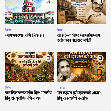
विशेष
विशेष
न्यायव्यवस्था आणि लिव्ह इन..
साहित्यिक भीष्म: महामहोपाध्याय
दत्तो वामन पोतदार जयंती
विशेष
मनोरंजन
जागतिक जनजातीय दिन: भारतीय
‘मन तड़पत हरी दरशनको आज’:
हिंदू संस्कृतीचे अभिन्न अंग
हिंदू समरसतेचे प्रतीक