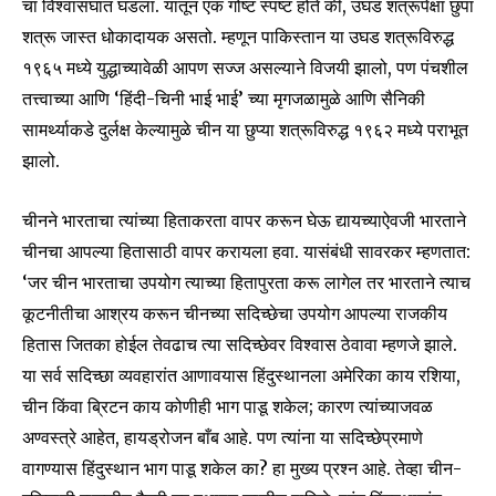
चा विश्वासघात घडला. यातून एक गोष्ट स्पष्ट होते की, उघड शत्रूपेक्षा छुपा
शत्रू जास्त धोकादायक असतो. म्हणून पाकिस्तान या उघड शत्रूविरुद्ध
१९६५ मध्ये युद्धाच्यावेळी आपण सज्ज असल्याने विजयी झालो, पण पंचशील
तत्त्वाच्या आणि ‘हिंदी-चिनी भाई भाई’ च्या मृगजळामुळे आणि सैनिकी
सामर्थ्याकडे दुर्लक्ष केल्यामुळे चीन या छुप्या शत्रूविरुद्ध १९६२ मध्ये पराभूत
झालो.
चीनने भारताचा त्यांच्या हिताकरता वापर करून घेऊ द्यायच्याऐवजी भारताने
चीनचा आपल्या हितासाठी वापर करायला हवा. यासंबंधी सावरकर म्हणतात:
‘जर चीन भारताचा उपयोग त्याच्या हितापुरता करू लागेल तर भारताने त्याच
कूटनीतीचा आश्रय करून चीनच्या सदिच्छेचा उपयोग आपल्या राजकीय
हितास जितका होईल तेवढाच त्या सदिच्छेवर विश्वास ठेवावा म्हणजे झाले.
या सर्व सदिच्छा व्यवहारांत आणावयास हिंदुस्थानला अमेरिका काय रशिया,
चीन किंवा ब्रिटन काय कोणीही भाग पाडू शकेल; कारण त्यांच्याजवळ
अण्वस्त्रे आहेत, हायड्रोजन बाँब आहे. पण त्यांना या सदिच्छेप्रमाणे
वागण्यास हिंदुस्थान भाग पाडू शकेल का? हा मुख्य प्रश्न आहे. तेव्हा चीन-