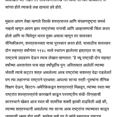
सांगत होते त्याकडे लक्ष द्यायला हवे होते.
मुळात आपण तेव्हा म्हणावे तितके शस्त्रसज्ज आणि संरक्षणदृष्ट्या समर्थ
नव्हतो म्हणून आपण इतर राष्ट्रांच्या रागाची आणि आक्रमणाची चिंता करत
होतो आणि या चिंतेतून भारत मुक्त असावा म्हणून तर सावरकर
सैनिकीकरण, शस्त्रसज्जता याचा पुरस्कार करत होते. यासाठीच सावरकर
दोन सहस्त्र वर्षांनंतर १९४८ मध्ये स्थापन झालेल्या इस्राएल या ज्यू
राष्ट्राचे उदाहरण देऊन त्याच लेखात म्हणतात: ‘हे ज्यू राष्ट्रही दोन सहस्र
वर्षांच्या अस्तानंतर पाच सहा वर्षांपूर्वीच पुन: अस्तित्वात आलेले! त्याच्या
भोवती त्याचे कट्टर शत्रु असलेल्या अरब राष्ट्रांचा सशस्त्र वेढा पडलेला!
पण त्या लहानग्या राष्ट्राने प्रथमत: आपल्या साऱ्या स्त्री-पुरुषांना सैनिक
शिक्षण देऊन, ब्रिटन-अमेरिकेकडून शस्त्रास्त्रे मिळवून, त्यांच्या स्वतःच्या
राष्ट्रांत शस्त्रास्त्रांचे कारखाने काढून परराष्ट्रीय संधी-विग्रहाची
कारस्थाने खेळत आज स्वतःची सामरिक शक्ती इतकी वाढविली आहे की,
त्याच्या शत्रुस्थानी असलेल्या त्या साऱ्या अरब राष्ट्रांना त्याच्यावर चालून
जाण्याची धमक होत नाही, इतकेच नव्हे तर ते ज्यूंचे इस्रायल राष्ट्रच