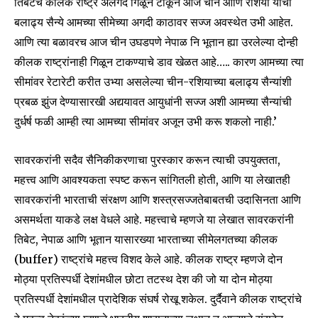
तिबेटचे कीलक राष्ट्र अलगद गिळून टाकून आज चीन आणि रशिया यांची
बलाढ्य सैन्ये आमच्या सीमेच्या अगदी काठावर सज्ज अवस्थेत उभी आहेत.
आणि त्या बळावरच आज चीन उघडपणे नेपाळ नि भूतान ह्या उरलेल्या दोन्ही
कीलक राष्ट्रांनाही गिळून टाकण्याचे डाव खेळत आहे….. कारण आमच्या त्या
सीमांवर रेटारेटी करीत उभ्या असलेल्या चीन-रशियाच्या बलाढ्य सैन्यांशी
प्रबळ झुंज देण्यासारखी अद्ययावत आयुधांनी सज्ज अशी आमच्या सैन्यांची
दुर्धर्ष फळी आम्ही त्या आमच्या सीमांवर अजून उभी करू शकलो नाही.’
सावरकरांनी सदैव सैनिकीकरणाचा पुरस्कार करून त्याची उपयुक्तता,
महत्त्व आणि आवश्यकता स्पष्ट करून सांगितली होती, आणि या लेखातही
सावरकरांनी भारताची संरक्षण आणि शस्त्रसज्जतेबाबतची उदासिनता आणि
असमर्थता याकडे लक्ष वेधले आहे. महत्त्वाचे म्हणजे या लेखात सावरकरांनी
तिबेट, नेपाळ आणि भूतान यासारख्या भारताच्या सीमेलगतच्या कीलक
(buffer) राष्ट्रांचे महत्त्व विशद केले आहे. कीलक राष्ट्र म्हणजे दोन
मोठ्या प्रतिस्पर्धी देशांमधील छोटा तटस्थ देश की जो या दोन मोठ्या
प्रतिस्पर्धी देशांमधील प्रादेशिक संघर्ष रोखू शकेल. दुर्दैवाने कीलक राष्ट्रांचे