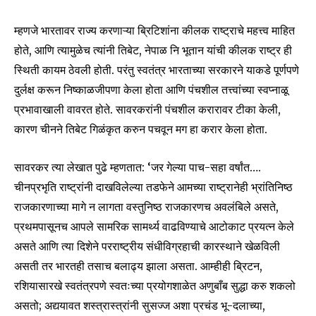
म्हणजे भारतावर राज्य करणाऱ्या ब्रिटिशांना कीलक राष्ट्राचे महत्त्व माहित
होते, आणि त्यामुळेच त्यांनी तिबेट, नेपाळ नि भूतान यांची कीलक राष्ट्र ही
स्थिती कायम ठेवली होती. परंतु स्वतंत्र भारताच्या सरकारने याकडे पूर्णपणे
SUBSCRIBE
दुर्लक्ष करून निष्काळजीपणा केला होता आणि पंचशील तत्त्वांच्या स्वप्नाळू
प्रभावाखाली वावरत होते. सावरकरांनी पंचशील करारावर टीका केली,
I've read and accept the
Privacy Policy
.
कारण चीनने तिबेट गिळंकृत करुन पचवून मग हा करार केला होता.
सावरकर त्या लेखात पुढे म्हणतात: ‘जर गेल्या पाच-सहा वर्षांत….
6,300
32,111
75
चीनप्रभृति राष्ट्रांनी दाखविलेल्या तडफेने आमच्या राष्ट्रानेही भ्रांतिनिष्ठ
Fans
Followers
Followers
राजकारणाच्या मागे न लागता वस्तुनिष्ठ राजकारणच अवलंबिले असते,
प्रथमपासूनच आपले सामरिक सामर्थ्य वाढविण्याचे आटोकाट प्रयत्न केले
असते आणि त्या दिशेने परराष्ट्रीय संधीविग्रहाची कारस्थाने खेळविली
असती तर भारतही तसाच बलाढ्य झाला असता. आम्हीही ब्रिटन,
रशियासारखे स्वतंत्रपणे स्वतःच्या प्रयोगशाळेत अणुबाँब सुद्धा करु शकलो
असतो; अद्ययावत शस्त्रास्त्रांनी सुसज्ज अशा प्रचंड भू-दलाच्या,