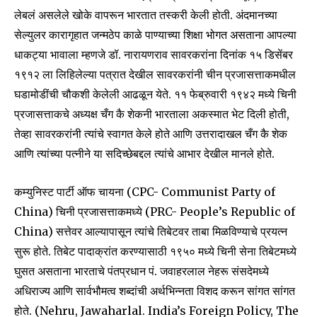
लेबलं असलेले खोके वापरून भारतात तस्करी केली होती. अंदमानच्या
सेल्युलर कारागृहात जन्मठेप काळे पाण्याच्या शिक्षा भोगत असताना आपल्या
धाकट्या भावाला म्हणजे डॉ. नारायणराव सावरकरांना दिनांक १५ डिसेंबर
१९१२ ला लिहिलेल्या पत्रात देखील सावरकरांनी चीन प्रजासत्ताकमधील
घडामोडींची चौकशी केलेली आढळून येते. ११ फेब्रुवारी १९४२ मध्ये चिनी
प्रजासत्ताकचे अध्यक्ष चँग कै शेकनी भारताला अकस्मात भेट दिली होती,
तेव्हा सावरकरांनी त्यांचे स्वागत केले होते आणि उत्तरादाखल चँग कै शेक
आणि त्यांच्या पत्नीने या सदिच्छेबद्दल त्यांचे आभार देखील मानले होते.
कम्युनिस्ट पार्टी ऑफ चायना (CPC- Communist Party of
China) चिनी प्रजासत्ताकमध्ये (PRC- People’s Republic of
China) सत्तेवर आल्यापासून त्यांचे तिबेटवर ताबा मिळविण्याचे प्रयत्न
सुरू होते. तिबेट पादाक्रांत करण्यासाठी १९५० मध्ये चिनी सेना तिबेटमध्ये
घुसत असताना भारताचे पंतप्रधान पं. जवाहरलाल नेहरू संसदेमध्ये
अधिराज्य आणि सार्वभौमत्व शब्दांची अर्थभिन्नता विशद करून सांगत सांगत
होते. (Nehru, Jawaharlal. India’s Foreign Policy, The