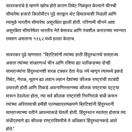
सावरकरांचे हे म्हणणे खरेच होते कारण तिबेट गिळंकृत केल्याने चीनची
सीमारेषा हजारो किलोमीटर पुढे सरकून थेट हिमालयाशी भिडली आणि
त्यामुळे भारतीय सीमारेषा असुरक्षित झाली होती. परिणामी चीनने अशा
असुरक्षित सीमारेषेवर भारतीय नेते बेसावध आणि पंचशील कराराच्या स्वप्नात
रममाण असताना १९६२ मध्ये हल्ला केलाच.
सावरकर पुढे म्हणतात: ‘ब्रिटिशांनी त्यांच्या हाती हिंदुस्थानचे साम्राज्य
असता त्यांच्या संरक्षाणार्थ चीन आणि रशिया ह्या पलीकडच्या दोन्ही
साम्राज्यांना हिंदुस्थानशी सरळ टक्कर देता येऊ नये म्हणून त्यामध्ये इकडे
Join our community of
तिबेट, नेपाळ, भूतान ह्या लहान लहान देशांच्या कीलक राष्ट्रांची तटबंदी
SUBSCRIBERS and be part of the
उभारली होती आणि तिकडे अफगाणिस्तानच्या कीलक राष्ट्राचा दट्ट्या
conversation.
मारून ठेवलेला होता, त्या सर्व कीलक राष्ट्रांशी निरनिराळे संधी करून
त्यांच्या अस्तित्वाची हमीही प्रत्यक्षाप्रत्यक्षपणे ब्रिटिशांनी हिंदुस्थानी
To subscribe, simply enter your email address on our website
साम्राज्याच्या वतीने आपल्याकडे घेतली होती. हिंदुस्थान स्वतंत्र होताच त्या
or click the subscribe button below. Don't worry, we respect
your privacy and won't spam your inbox. Your information is
संधीप्रमाणे ह्या कीलक राष्ट्राविषयीचे ते अधिकार हिंदुस्थानकडे आले
safe with us.
होते.’