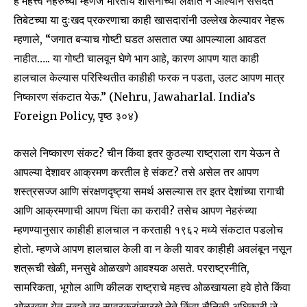
हे महत्त्व नेहरुंच्या म्हणजे भारतीय शासनाच्या लक्षात न आल्याने संसदेत
तिबेटच्या या दुःखद प्रकरणाचा काही खासदारांनी उल्लेख केल्यावर नेहरू
म्हणाले, “जगात बऱ्याच गोष्टी घडत असतात ज्या आपल्याला आवडत
नाहीत….. या गोष्टी चालवून घेणे भाग आहे, कारण आपण यात काही
हालचाल केल्यास परिस्थितीत काहीही फरक न पडता, उलट आपण मात्र
निष्कारण संकटात येऊ.” (Nehru, Jawaharlal. India’s
Foreign Policy, पृष्ठ ३०४)
कसले निष्कारण संकट? चीन किंवा इतर कुठल्या राष्ट्राला राग येऊन ते
आपल्या देशावर आक्रमण करतील हे संकट? तसे असेल तर आपण
शस्त्रसज्ज आणि संरक्षणदृष्ट्या समर्थ असल्यास तर इतर देशांच्या रागाची
आणि आक्रमणाची आपण चिंता का करावी? तसेच आपण नेहरुंच्या
म्हणण्यानुसार काहीही हालचाल न करताही १९६२ मध्ये संकटात पडलोच
होतो. म्हणजे आपण हालचाल केली वा न केली यावर काहीही अवलंबून नसून
शत्रूची खेळी, मनसुबे ओळखणे आवश्यक असते. परराष्ट्रनीति,
सामरिकता, भूगोल आणि कीलक राष्ट्राचे महत्त्व ओळखायला हवे होते किंवा
ओळखता येत नव्हते तर सावरकरांसारखे नेते किंवा सैनिकी अधिकारी जे