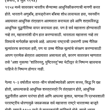
(केसरी, ४ जुलै १९५४)
१९५४ मध्ये सावरकर भारतीय सैन्याच्या आधुनिकीकरणाची मागणी करत
होते. भारताने अणुबाँब, हायड्रोजन बाँबचा शोध लावायला हवा, नवनवीन
अद्ययावत आधुनिक तंत्रज्ञान आत्मसात करायला हवे आणि शत्रूविरुद्ध
आधुनिक युद्धनीतिचा वापर करायला हवा. पण हे सर्व महासत्ता होण्यासाठी
नव्हे तर, महासत्तांशी दोन हात करण्यासाठी. भारताला महासत्ता नव्हे तर
विश्वाचे मार्गदर्शक व्हायचे आहे. आपल्या राष्ट्राची उभारणी उच्च नैतिक
मूल्यांवरच करायला हवी, पण या उच्च नैतिक मूल्यांचे संरक्षण करण्यासाठी
आपण प्रत्येक क्षेत्रात अद्ययावत असायला हवे, कारण सावरकर म्हणतात
तसे ‘अशा नुसत्या ‘शांतिरस्तु, पुष्टिरस्तु’च्या भेटीतून जे निष्पन्न व्हावयास
पाहिजे ते निष्पन्न होणार नाही.
गेल्या १-२ वर्षातील भारत-चीन संघर्षाच्यावेळी आपण सज्ज, सिद्ध नि दक्ष
होतो, आपल्याकडे आधुनिक शस्त्रास्त्रे नि तंत्रज्ञान होते, आधुनिक
युद्धनीतीत आपण पारंगत होतो आणि आपल्या कुशल, चाणाक्ष नि प्रभावशाली
परराष्ट्रीय धोरणामुळे जवळजवळ सर्व महासत्ता राष्ट्रे भारताच्या बाजूने
होती; म्हणजे १९५४ मध्ये जे सावरकरांनी सांगितले होते, त्याचे आपण