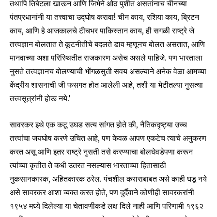
तथापि तिबेटला खाऊन आणि जिभेने ओठ पुशीत असतांनाच चीनच्या
पंतप्रधानांनी या तत्त्वाचा उद्घोष करावा! चीन काय, रशिया काय, ब्रिटन
काय, आणि हे आजकालचे टीचभर पाकिस्तान काय, ही सगळी राष्ट्रे जे
तत्त्वज्ञान बोलतात ते कूटनीतीचे बदलते डाव म्हणूनच बोलत असतात, आणि
मानवाच्या अशा परिस्थितीत राजकारण असेच असले पाहिजे. पण भारताला
नुसते तत्त्वज्ञानच बोलण्याची भोंगळसुती सवय असल्याने अनेक वेळा आमच्या
केंद्रीय शासनाची जी फसगत होत आलेली आहे, तशी या भेटीतल्या नुसत्या
तत्त्वसूत्रांनी होऊ नये.’
सावरकर इथे एक कटू उघड सत्य सांगत होते की, नैतिकदृष्ट्या उच्च
तत्त्वांचा जयघोष करणे उचित आहे, पण केवळ आपण एकटेच त्याचे अनुकरण
करत असू आणि इतर राष्ट्रे नुसती तसे करण्याचा बोलघेवडेपणा करून
त्यांच्या कृतीत ते कधी उतरत नसल्यास भारताच्या हितासाठी
नुकसानकारक, अहितकारक ठरेल. पंचशील कराराबाबत असे काही घडू नये
असे सावरकर आशा व्यक्त करत होते, पण दुर्दैवाने कोणीही सावरकरांनी
१९५४ मध्ये दिलेल्या या चेतावणीकडे लक्ष दिले नाही आणि परिणामी १९६२