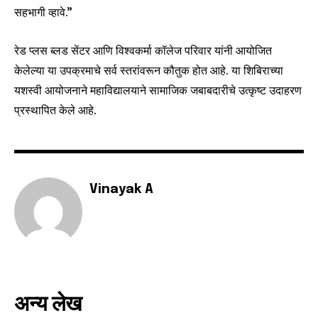
To subscribe, simply enter your email address on our website
सहभागी व्हावे.”
or click the subscribe button below. Don't worry, we respect
your privacy and won't spam your inbox. Your information is
safe with us.
रेड प्लस ब्लड सेंटर आणि विश्वकर्मा कॉलेज परिवार यांनी आयोजित
केलेल्या या उपक्रमाचे सर्व स्तरांवरून कौतुक होत आहे. या शिबिराच्या
यशस्वी आयोजनाने महाविद्यालयाने सामाजिक जबाबदारीचे उत्कृष्ट उदाहरण
प्रस्थापित केले आहे.
SUBSCRIBE
I've read and accept the
Privacy Policy
.
Vinayak A
6,300
32,111
75
Fans
Followers
Followers
अन्य लेख