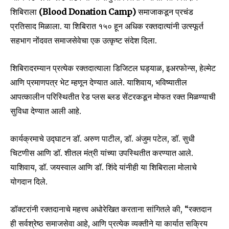
शिबिराला
(Blood Donation Camp)
समाजाकडून प्रचंड
प्रतिसाद मिळाला. या शिबिरात १५० हून अधिक रक्तदात्यांनी उत्स्फूर्त
सहभाग नोंदवत समाजसेवेचा एक उत्कृष्ट संदेश दिला.
शिबिरादरम्यान प्रत्येक रक्तदात्याला डिजिटल घड्याळ, इअरफोन्स, हेल्मेट
आणि प्रमाणपत्र भेट म्हणून देण्यात आले. याशिवाय, भविष्यातील
आपत्कालीन परिस्थितीत रेड प्लस ब्लड सेंटरकडून मोफत रक्त मिळण्याची
सुविधा देण्यात आली आहे.
कार्यक्रमाचे उद्घाटन डॉ. अरुण पाटील, डॉ. अंजुम पटेल, डॉ. सुधी
चिटणीस आणि डॉ. शीतल मंत्री यांच्या उपस्थितीत करण्यात आले.
याशिवाय, डॉ. जयस्वाल आणि डॉ. शिंदे यांनीही या शिबिराला मोलाचे
योगदान दिले.
Join our community of
SUBSCRIBERS and be part of the
डॉक्टरांनी रक्तदानाचे महत्त्व अधोरेखित करताना सांगितले की, “रक्तदान
conversation.
ही सर्वश्रेष्ठ समाजसेवा आहे, आणि प्रत्येक व्यक्तीने या कार्यात सक्रिय