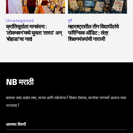
Uncategorized
पुणे
क्रांतिसूर्याला मानवंदना :
महाराष्ट्रातील तीन विद्यापीठांचे
‘लोकभवन’मध्ये घुमला ‘तारपा’ अन्
फॉरेन्सिक ऑडिट : तंत्र
‘बोहाडा’चा नाद!
शिक्षणमंत्र्यांची नाराजी
NB मराठी
बातम्या जशा आहेत तशा, ताज्या आणि तर्कसंगत ! विचार देशाचा, कानोसा जगाचा! आवाज नव्या
भारताचा !
आमच्या विषयी