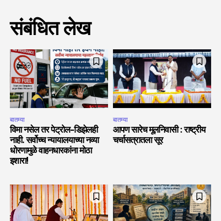
संबंधित लेख
बातम्या
बातम्या
विमा नसेल तर पेट्रोल-डिझेलही
आपण सारेच मूलनिवासी : राष्ट्रीय
नाही. सर्वोच्च न्यायालयाच्या नव्या
चर्चासत्रातला सूर
धोरणामुळे वाहनधारकांना मोठा
इशारा!