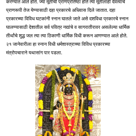
करण्यात आले होते. ज्या मूर्तीची प्राणप्रतिष्ठा होते त्या मूर्तीलाही देवत्वाचे
प्राणरूपी तेज येण्यासाठी दहा प्रकारचे अधिवास दिले जातात. दहा
प्रकारच्या विविध घटकांनी स्नान घातले जाते असे दशविधा प्रकारचे स्नान
घालण्यासाठी देशातील सर्व पवित्र नद्यांचे व सागरातीरावर असलेल्या धार्मिक
तीर्थांचे शुद्ध जल त्या त्या ठिकाणी धार्मिक विधी करून आणण्यात आले होते.
२१ जानेवारीला हा स्नान विधी धर्मशास्त्राच्या विविध प्रकारच्या
Join our community of
मंत्रोपचाराने यथासांग पार पडला.
SUBSCRIBERS and be part of the
conversation.
To subscribe, simply enter your email address on our website
or click the subscribe button below. Don't worry, we respect
your privacy and won't spam your inbox. Your information is
safe with us.
SUBSCRIBE