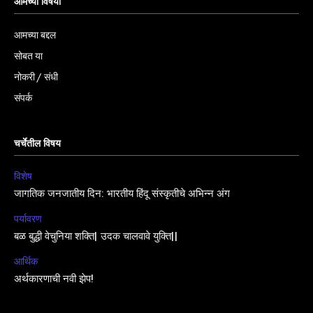
आमच्या विषयी
आमच्या बद्दल
सोबत या
नोकरी / संधी
संपर्क
चर्चेतील विषय
विशेष
जागतिक जनजातीय दिन: भारतीय हिंदू संस्कृतीचे अभिन्न अंग
पर्यावरण
बळ बुद्धी वेचुनिया शक्ति| उदक चालवावे युक्ति||
आर्थिक
अर्थकारणाची नवी झेप!