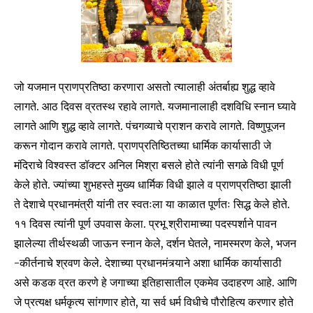
I've read and accept the
Privacy Policy
.
जो यजमान प्राणप्रतिष्ठा करणारा असतो त्यालाही अंतर्बाह्य शुद्ध व्हावे
6,300
32,111
75
लागते. आठ दिवस व्रतस्थ रहावे लागते. यजमानालाही दशविधि स्नान घ्यावे
Fans
Followers
Followers
लागते आणि शुद्ध व्हावे लागते. पंचगव्याचे प्राशन करावे लागते. विष्णुपूजन
करून गोदान करावे लागते. प्राणप्रतिष्ठितच्या धार्मिक कार्यासाठी जे
मंदिराचे विश्वस्त डॉक्टर अनिल मिश्रा बसले होते त्यांनी सगळे विधी पूर्ण
केले होते. ज्यांच्या शुभहस्ते मुख्य धार्मिक विधी झाले व प्राणप्रतिष्ठा झाली
ते देशाचे प्रधानमंत्री यांनी तर स्वतःला या काळात पूर्णतः सिद्ध केले होते.
११ दिवस त्यांनी पूर्ण उपवास केला. प्रभू श्रीरामाच्या पदस्पर्शाने पावन
झालेल्या तीर्थस्थळी जाऊन स्नान केले, दर्शन घेतले, नामस्मरण केले, भजन
-कीर्तनाचे श्रवण केले. देशाच्या प्रधानमंत्र्याने अशा धार्मिक कार्यासाठी
असे कडक व्रत करणे हे जगाच्या इतिहासातील एकमेव उदाहरण आहे. आणि
जे प्रत्यक्ष धर्मकृत्य सांगणार होते, या सर्व धर्म विधीचे पौरोहित्य करणार होते