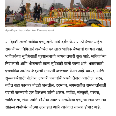
Ayodhya decorated for Ramanavami
या दिवशी लाखो भाविक प्रभू श्रीरामांचे दर्शन घेण्यासाठी येणार आहेत.
रामनवीच्या निमित्ताने अयोध्येत ५० लाख भाविक येण्याची शक्यता आहे.
Join our community of
भाविकांच्या सुविधेसाठी प्रशासनाची जय्यत तयारी सुरू आहे. भाविकांच्या
SUBSCRIBERS and be part of the
निवासाची आणि भोजनाची खास सुविधाही केली जाणा आहे. भक्तांसाठी
conversation.
प्राथमिक आरोग्य केंद्रांची उभारणी करण्यात येणार आहे. कायदा आणि
To subscribe, simply enter your email address on our website
सुव्यवस्थेसाठी पोलीस, लष्करी जवानांची पथके तैनात असतील. शरयू
or click the subscribe button below. Don't worry, we respect
नदीत सहा फायबर बोटही असतील. दरम्यान, जगभरातील रामभक्तांसाठी
your privacy and won't spam your inbox. Your information is
safe with us.
यंदाची रामनवमी एक विलक्षण पर्वणी असेल. मर्यादा, संस्कृती, परंपरा,
सात्विकता, संयम आणि शौर्याचा अवतार असलेल्या प्रभू रामांच्या जन्माचा
सोहळा अयोध्येत मोठ्या उत्साहात आणि आनंदात साजरा होणार आहे.