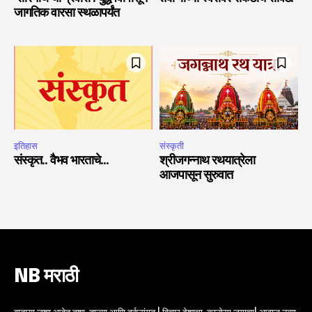
जागतिक वारसा स्थळापर्यंत
इतिहास
संस्कृती
संस्कृत.. वैभव भारताचे…
श्रीजगन्नाथ रथयात्रेला
आजपासून सुरुवात
NB मराठी