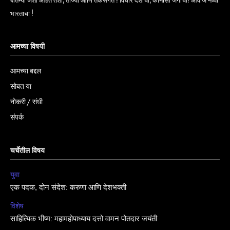
बातम्या जशा आहेत तशा, ताज्या आणि तर्कसंगत ! विचार देशाचा, कानोसा जगाचा! आवाज नव्या
भारताचा !
आमच्या विषयी
आमच्या बद्दल
सोबत या
नोकरी / संधी
संपर्क
चर्चेतील विषय
युवा
एक पदक, दोन संदेश: करुणा आणि देशभक्ती
विशेष
साहित्यिक भीष्म: महामहोपाध्याय दत्तो वामन पोतदार जयंती