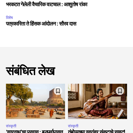
भरकटत गेलेली वैचारिक वाटचाल : आशुतोष रांका
विशेष
पत्रकारिता ते हिंसक आंदोलन : सौरव दास
संबंधित लेख
संस्कृती
संस्कृती
‘सारनाथ’चा प्रवास : बुद्धपर्वापासून
तंबोऱ्याच्या स्वरांवर संकटाचे सावट!