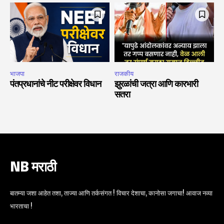
भाजपा
राजकीय
पंतप्रधानांचे नीट परीक्षेवर विधान
झुरळांची जत्रा आणि कारभारी
सतरा
NB मराठी
बातम्या जशा आहेत तशा, ताज्या आणि तर्कसंगत ! विचार देशाचा, कानोसा जगाचा! आवाज नव्या
भारताचा !