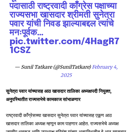
पदासाठी राष्ट्रवादी काँग्रेस पक्षाच्या
राज्यसभा खासदार श्रीमती सुनेत्रा
पवार यांची निवड झाल्याबद्दल त्यांचे
मनःपूर्वक…
pic.twitter.com/4HagR7
Join our community of
1CSZ
SUBSCRIBERS and be part of the
conversation.
— Sunil Tatkare (@SunilTatkare)
February 4,
2025
To subscribe, simply enter your email address on our website
or click the subscribe button below. Don't worry, we respect
your privacy and won't spam your inbox. Your information is
सुनेत्रा पवार यांच्यासह आठ खासदार तालिका अध्यक्षपदी नियुक्त,
safe with us.
अनुपस्थितीत राज्यसभेचे कामकाज सांभाळणार
राष्ट्रवादी काँग्रेसच्या खासदार सुनेत्रा पवार यांच्यासह एकूण आठ
खासदार तालिका अध्यक्ष म्हणून काम पाहणार आहेत. राज्यसभेचे अध्यक्ष
जगदीप धनकड आणि उपाध्यक्ष हरिवंश यांच्या अनुपस्थितीत हे आठ खासदार