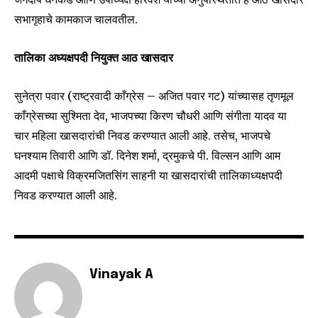
SUBSCRIBE
सभागृहाचे कामकाज चालवतील.
I've read and accept the
Privacy Policy
.
तालिका अध्यक्षपदी नियुक्त आठ खासदार
सुनेत्रा पवार (राष्ट्रवादी काँग्रेस – अजित पवार गट) यांच्यासह तृणमूल
6,300
32,111
75
काँग्रेसच्या सुश्मिता देव, भाजपच्या किरण चौधरी आणि संगीता यादव या
Fans
Followers
Followers
चार महिला खासदारांची निवड करण्यात आली आहे. तसेच, भाजपचे
घनश्याम तिवारी आणि डॉ. दिनेश शर्मा, द्रमुकचे पी. विल्सन आणि आम
आदमी पक्षाचे विक्रमजितसिंग साहनी या खासदारांची तालिकाध्यक्षपदी
निवड करण्यात आली आहे.
Vinayak A