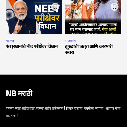
भाजपा
राजकीय
पंतप्रधानांचे नीट परीक्षेवर विधान
झुरळांची जत्रा आणि कारभारी
सतरा
NB मराठी
बातम्या जशा आहेत तशा, ताज्या आणि तर्कसंगत ! विचार देशाचा, कानोसा जगाचा! आवाज नव्या
भारताचा !