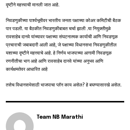
दृष्टीने महत्त्वाची मानली जात आहे.
निवडणुकीच्या पार्श्वभूमीवर भारतीय जनता पक्षाच्या कोअर कमिटीची बैठक
पार पडली. या बैठकीत निवडणुकीबाबत चर्चा झाली .या नियुक्तीमुळे
रावसाहेब दानवे यांच्यावर पक्षाच्या संघटनात्मक कार्याची आणि निवडणूक
प्रचाराची जबाबदारी आली आहे, जे पक्षाच्या विधानसभा निवडणुकीतील
Join our community of
यशाच्या दृष्टीने महत्त्वाचे आहे. हे निर्णय भाजपाच्या आगामी निवडणूक
SUBSCRIBERS and be part of the
रणनीतीचा भाग आहे आणि रावसाहेब दानवे यांच्या अनुभव आणि
conversation.
कार्यक्षमतेवर आधारित आहे
To subscribe, simply enter your email address on our website
or click the subscribe button below. Don't worry, we respect
तसेच विधानसभेसाठी भाजपाचा प्लॅन काय असेल? हे बघण्यासारखे असेल.
your privacy and won't spam your inbox. Your information is
safe with us.
Team NB Marathi
SUBSCRIBE