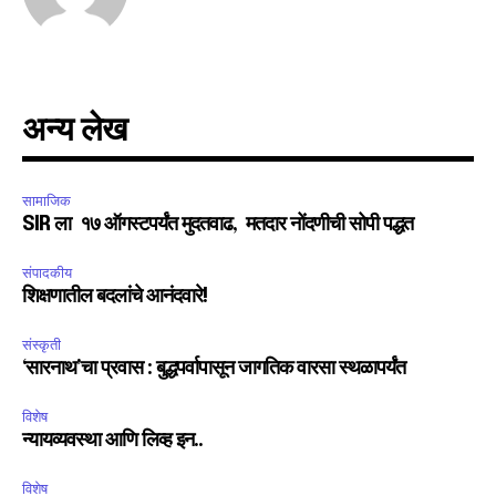
I've read and accept the
Privacy Policy
.
अन्य लेख
6,300
32,111
75
Fans
Followers
Followers
सामाजिक
SIR ला १७ ऑगस्टपर्यंत मुदतवाढ, मतदार नोंदणीची सोपी पद्धत
संपादकीय
शिक्षणातील बदलांचे आनंदवारे!
संस्कृती
‘सारनाथ’चा प्रवास : बुद्धपर्वापासून जागतिक वारसा स्थळापर्यंत
विशेष
न्यायव्यवस्था आणि लिव्ह इन..
विशेष