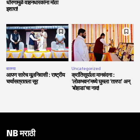
धोरणामुळे वाहनधारकांना मोठा
इशारा!
बातम्या
Uncategorized
आपण सारेच मूलनिवासी : राष्ट्रीय
क्रांतिसूर्याला मानवंदना :
चर्चासत्रातला सूर
‘लोकभवन’मध्ये घुमला ‘तारपा’ अन्
‘बोहाडा’चा नाद!
NB मराठी