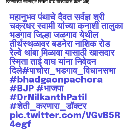
जिल्याच्या खासदार स्मिता वाघ यांच्याकडे केली आहे.
महानुभव पंथाचे दैवत सर्वज्ञ श्री
चक्रधर स्वामी यांच्या कनाशी तालुका
भडगाव जिल्हा जळगाव येथील
तीर्थस्थळावर बडनेरा नाशिक रोड
रेल्वे थांबा मिळावा यासाठी खासदार
स्मिता ताई वाघ यांना निवेदन
दिले
#पाचोरा_भडगाव_विधानसभा
#bhadgaonpachora
#BJP
#भाजपा
#DrNilkanthPatil
#शेती_करणारा_डॉक्टर
pic.twitter.com/VGvB5R
4egf
Join our community of