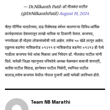
SUBSCRIBERS and be part of the
— Dr.Nilkanth Patil-डॉ.नीलकंठ पाटील
conversation.
(@DrNilkanthPatil)
August 19, 2024
To subscribe, simply enter your email address on our website
चैत्र पौर्णिमा यात्रोत्सव, दाढ विशेषसह वर्षभर चालणाऱ्या विविध धार्मिक
or click the subscribe button below. Don't worry, we respect
your privacy and won't spam your inbox. Your information is
कार्यक्रमाला देशभरातून लाखो भाविक या ठिकाणी येतात. कजगाव,
safe with us.
नगरदेवळा ही मोठ्या लोकसंख्येची गावे आहेत. तसेच ५० खेडे लागून आहेत.
एकूणच बडनेरा नाशिकरोड ०१२११ व नाशिकरोड बडनेरा ०१२१२ ही रेल्वे
गाडीला कजगाव येथे थांबा मिळावा असं निवेदन डॉ. नीलकंठ पाटील यांनी
दिले. यावेळी जिल्हा महानुभाव परिषदेचे अध्यक्ष येळमकर बाबाजी शास्त्री,
सतीश पाटील शिंदाड, ज्ञानेश्वर पाटील निंबोरी, स्वप्निल पाटील
SUBSCRIBE
बालाड,तसेच कजगाव येथील गोपाल पुजारी आदी यावेळी उपस्थित होते.
I've read and accept the
Privacy Policy
.
Team NB Marathi
6,300
32,111
75
Fans
Followers
Followers