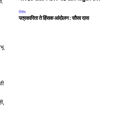
य.
SUBSCRIBE
विशेष
पत्रकारिता ते हिंसक आंदोलन : सौरव दास
ccept the
Privacy Policy
.
भू
75
Followers
ाठी
ही,