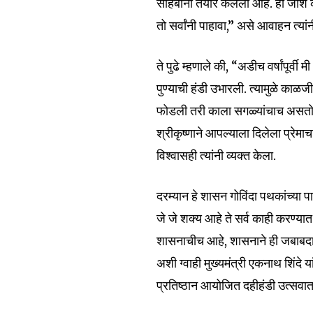
of the conversa
साहेबांनी तयार केलेला आहे. हा जो
तो सर्वांनी पाहावा,” असे आवाहन त्यांन
To subscribe, simply enter your e
the subscribe button below. Don'
ते पुढे म्हणाले की, “अडीच वर्षांपूर्व
won't spam your inbox. Your infor
पुण्याची हंडी उभारली. त्यामुळे का
फोडली तरी काला सगळ्यांचाच असतो.
श्रीकृष्णाने आपल्याला दिलेला प्रे
विश्वासही त्यांनी व्यक्त केला.
6,300
Fans
दरम्यान हे शासन गोविंदा पथकांच्या 
जे जे शक्य आहे ते सर्व काही करण्य
शासनाचीच आहे, शासनाने ही जबाबदारी
अशी ग्वाही मुख्यमंत्री एकनाथ शिंदे
प्रतिष्ठान आयोजित दहीहंडी उत्सवात 