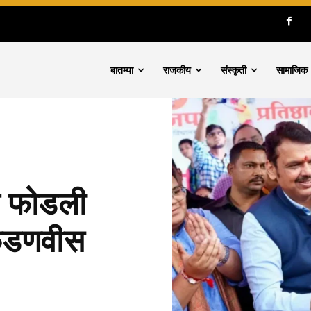
बातम्या
राजकीय
संस्कृती
सामाजिक
च फोडली
र फडणवीस