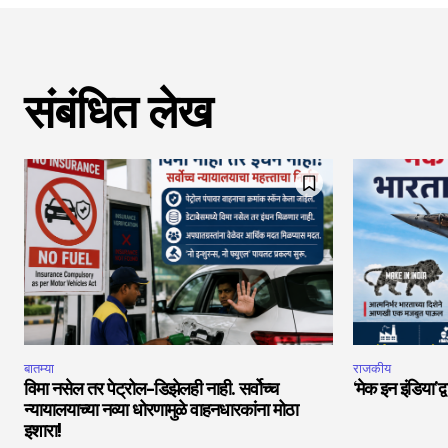
संबंधित लेख
बातम्या
राजकीय
विमा नसेल तर पेट्रोल-डिझेलही नाही. सर्वोच्च
‘मेक इन इंडिया’द्
न्यायालयाच्या नव्या धोरणामुळे वाहनधारकांना मोठा
इशारा!