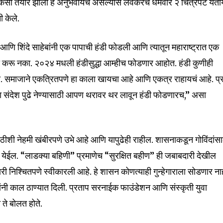
tion.
श कसा तयार झाला हे अनुभवायचं असल्यास लवकरच धर्मवीर २ चित्रपट येतो
ी केले.
mail address on our website or click
t worry, we respect your privacy and
I've read and a
ी मी आणि शिंदे साहेबांनी एक पापाची हंडी फोडली आणि त्यातून महाराष्ट्रात एक
mation is safe with us.
ळजी करू नका. २०२४ मधली हंडीसुद्धा आम्हीच फोडणार आहोत. हंडी कुणीही
 समाजाने एकत्रितपणे हा काला खायचा आहे आणि एकत्र राहायचं आहे. प्र
माचा संदेश पुढे नेण्यासाठी आपण थरावर थर लावून हंडी फोडणारच,” असा
32,111
Followers
पाठीशी नेहमी खंबीरपणे उभे आहे आणि यापुढेही राहील. शासनाकडून गोविंदांस
ात येईल. “लाडक्या बहिणी” प्रमाणेच “सुरक्षित बहीण” ही जबाबदारी देखील
 निश्चितपणे स्वीकारली आहे. हे शासन कोणत्याही गुन्हेगाराला सोडणार ना
 यांनी काल ठाण्यात दिली. प्रताप सरनाईक फाउंडेशन आणि संस्कृती युवा
ते बोलत होते.