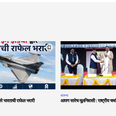
बातम्या
वारे भारताची राफेल भरारी
आपण सारेच मूलनिवासी : राष्ट्रीय चर्