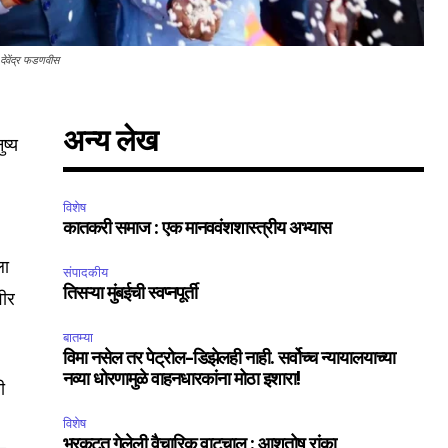
देवेंद्र फडणवीस
अन्य लेख
ुष्य
विशेष
कातकरी समाज : एक मानववंशशास्त्रीय अभ्यास
ला
संपादकीय
तिसऱ्या मुंबईची स्वप्नपूर्ती
वीर
बातम्या
विमा नसेल तर पेट्रोल-डिझेलही नाही. सर्वोच्च न्यायालयाच्या
नव्या धोरणामुळे वाहनधारकांना मोठा इशारा!
ी
विशेष
भरकटत गेलेली वैचारिक वाटचाल : आशुतोष रांका