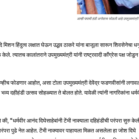
आम्ही पापाची हंडी अगोदरच फोडली आहे:उपमुख्यमंत्री 
िंदे मिशन हिंदुत्व लक्षात घेऊन उद्धव ठाकरे यांना बाजूला सारून शिवसेनेचा धन
ले. त्यातच कालांतराने उपमुख्यमंत्री यांनी राष्ट्रवादी काँग्रेस पक्ष जोडून
ा आम्हीच फोडणार आहोत, असा टोला उपमुख्यमंत्री देवेंद्र फडणवीसांनी लगाव
व्य दहीहंडी उत्सव सोहळ्यात ते बोलत होते. यावेळी त्यांनी नागरिकांना धर्म
nity of
े की, “धर्मवीर आनंद दिघेसाहेबांनी टेंभी नाक्याला दहिहंडीची परंपरा सुरु केल
d be part
 परंपरा पुढे नेत आहेत. टेंभी नाक्यावर पाहायला मिळत असलेला हा जोश दिघे