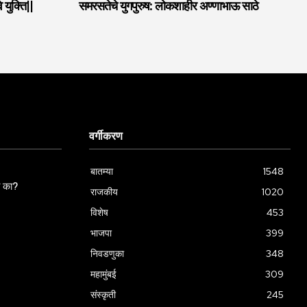
 युक्ति||
समरसतेचे युगपुरुष: लोकशाहीर अण्णाभाऊ साठे
वर्गीकरण
बातम्या
1548
ला का?
राजकीय
1020
विशेष
453
भाजपा
399
निवडणुका
348
महामुंबई
309
संस्कृती
245