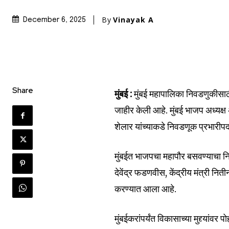
By
Vinayak A
December 6, 2025
Join our commu
Share
मुंबई :
मुंबई महापालिका निवडणुकीस
SUBSCRIBERS an
जाहीर केली आहे. मुंबई भाजप अध्यक
of the conversa
शेलार यांच्याकडे निवडणूक प्रभारी
To subscribe, simply enter your e
मुंबईत भाजपचा महापौर बसवण्याचा निर्ध
the subscribe button below. Don'
देवेंद्र फडणवीस, केंद्रीय मंत्री नि
won't spam your inbox. Your infor
करण्यात आला आहे.
मुंबईकरांपर्यंत विकासाच्या मुद्द्या