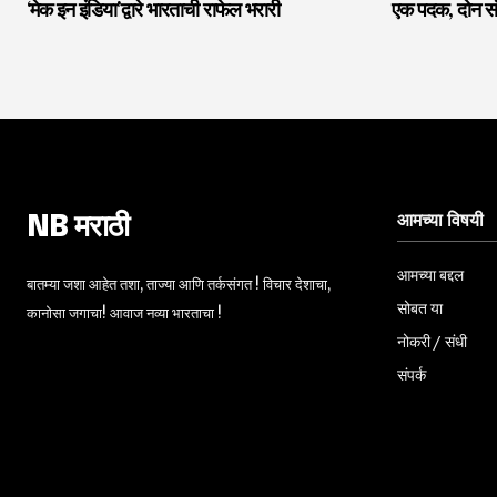
‘मेक इन इंडिया’द्वारे भारताची राफेल भरारी
एक पदक, दोन सं
आमच्या विषयी
NB मराठी
आमच्या बद्दल
बातम्या जशा आहेत तशा, ताज्या आणि तर्कसंगत ! विचार देशाचा,
सोबत या
कानोसा जगाचा! आवाज नव्या भारताचा !
नोकरी / संधी
संपर्क