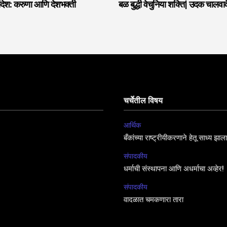
देश: करुणा आणि देशभक्ती
बळ बुद्धी वेचुनिया शक्ति| उदक चालवावे
चर्चेतील विषय
आर्थिक
बँकांच्या राष्ट्रीयीकरणाने हेतू साध्य झा
संपादकीय
धर्माची संस्थापना आणि अधर्माचा अव्हेर!
संपादकीय
वादळात चमकणारा तारा