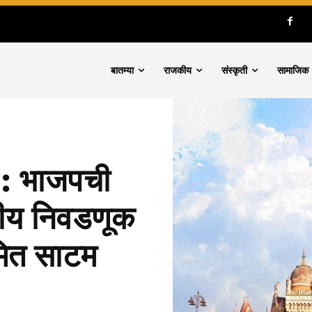
बातम्या
राजकीय
संस्कृती
सामाजिक
 : भाजपची
यीय निवडणूक
मित साटम