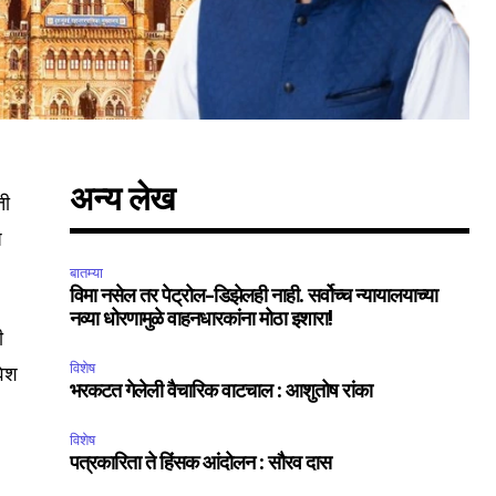
अन्य लेख
ती
ष
बातम्या
विमा नसेल तर पेट्रोल-डिझेलही नाही. सर्वोच्च न्यायालयाच्या
SUBSCRIBE
नव्या धोरणामुळे वाहनधारकांना मोठा इशारा!
ी
ccept the
Privacy Policy
.
विशेष
वेश
भरकटत गेलेली वैचारिक वाटचाल : आशुतोष रांका
विशेष
पत्रकारिता ते हिंसक आंदोलन : सौरव दास