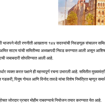
nity of
ाठी भाजपने मोठी रणनीती आखताना १४४ सदस्यांची निवडणूक संचालन समि
d be part
्ष अमित साटम यांची समितीच्या अध्यक्षपदी निवड करण्यात आली असून आशि
tion.
पदाची जबाबदारी सोपविण्यात आली आहे.
mail address on our website or click
ार व्यक्त करत पक्षाने ही महत्त्वपूर्ण रचना उभारली आहे. समितीत मुख्यमंत्र
t worry, we respect your privacy and
I've read and a
तीन गडकरी, पियुष गोयल आणि विनोद तावडे यांचा विशेष निमंत्रित म्हणून समा
mation is safe with us.
ंवर पोहोचत जोरदार प्रचार मोहीम राबवण्याचे नियोजन तयार करण्यात येत आहे.